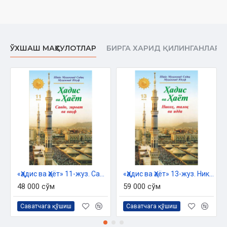
Кирисиў
Сүннет деген не? 13
Сүннет тарийхы 22
Ҳәдисти тексериў 34
ЎХШАШ МАҲСУЛОТЛАР
БИРГА ХАРИД ҚИЛИНГАНЛАР
Муҳаддислер 41
«Улум ул-ҳәдис» 46
Сүннет ҳәм фақиҳлар 52
Муҳаддис имамлар ҳәм фиқҳий мәзҳаблар 63
Сүннеттиң санад тәрепинен бөлиниўи 68
Ҳәдис пенен бекитилген ҳүкимлердиң төртке бөлиниўи 70
Пайғамбар алайҳиссаламнан болған әмеллердиң түрлери 72
Ҳәдис пенен бекитилген ҳүкимниң дәрежеси 75
Сүннеттиң уламалар қолланыўында түрли мәнилерди
аңлатыўы 80
Сүннет муҳаддислер қолланыўында 81
Сүннет фақиҳлар қолланыўында 83
«Ҳадис ва Ҳаёт» 11-жуз. Савдо, зироат ва вақф китоби
«Ҳадис ва Ҳаёт» 13-жуз. Никоҳ, талоқ ва идда китоби
Сүннет усулы фиқҳ уламалары қолланыўында 84
48 000 сўм
59 000 сўм
Сүннет саҳабалар қолланыўында 85
Муҳаммад саллаллаҳу алайҳи ўа салламнан болған
Саватчага қўшиш
Саватчага қўшиш
нәрселердиң екиге бөлиниўи 93
Муҳаммад саллаллаҳу алайҳи ўа салламнан пайғамбарлық