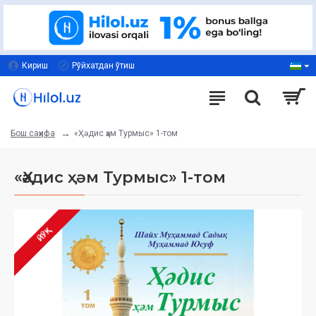
Кириш
Рўйхатдан ўтиш
«Ҳәдис ҳәм Турмыс» 1-том
Бош саҳифа
«Ҳәдис ҳәм Турмыс» 1-том
ЙЎҚ