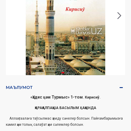
МАЪЛУМОТ
«Ҳәдис ҳәм Турмыс» 1-том
. Кирисиў.
ҚАРАҚАЛПАҚША БАСЫЛЫМ ҲАҚҚЫНДА
Аллаҳ таалаға таўсылмас ҳамду сәнелер болсын. Пайғамбарымызға
кәмил ҳәм толық салаўат ҳәм сәлемлер болсын.