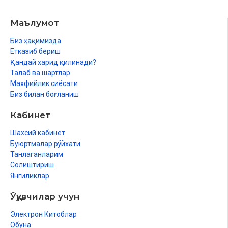
Мәлик ибн Анас 181
Имам Аҳмад ибн ҳанбал 184
Маълумот
Имам Даримий 1870
Имам ҳаким 190
Биз ҳақимизда
Имам Шафиий 191
Етказиб бериш
Китап ҳаққында 195
Қандай харид қилинади?
Китаптың бөлиниўи 200
Талаб ва шартлар
Түсиндирме сөзлик 201
Махфийлик сиёсати
Биз билан боғланиш
Кабинет
Шахсий кабинет
Буюртмалар рўйхати
Танлаганларим
Солиштириш
Янгиликлар
Ўқувчилар учун
Электрон Китоблар
Обуна