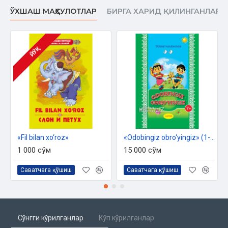
ЎХШАШ МАҲСУЛОТЛАР
БИРГА ХАРИД ҚИЛИНГАНЛАР
ЙЎҚ
«Fil bilan xo‘roz»‎
«Odobingiz obro‘yingiz» (1-kitob)
1 000 сўм
15 000 сўм
Саватчага қўшиш
Саватчага қўшиш
Сўнгги кўрилганлар
Кўп кўрилганлар