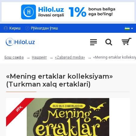
Кириш
Рўйхатдан ўтиш
Нашриёт
«Zabarjad media»
«Mening ertaklar kolleksi
Бош саҳифа
«Mening ertaklar kolleksiyam»‎
(Turkman xalq ertaklari)
ЙЎҚ