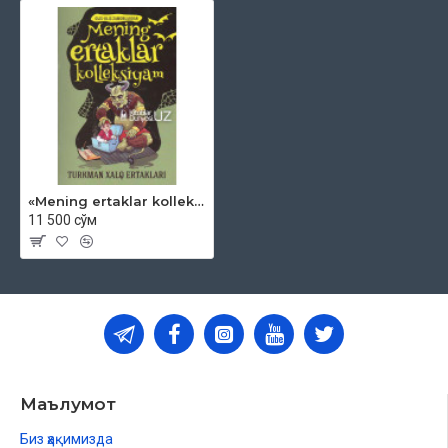
«Mening ertaklar kolleksiyam»‎ (Turkman xalq ertaklari)
11 500 сўм
Маълумот
Биз ҳақимизда