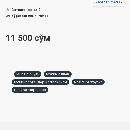
«Zabarjad media»
Сотилган сони: 2
Кўрилган сони: 20511
11 500 сўм
Muhsin Aliyev
Муҳсин Алиев
Менинг эртаклар коллекциям
Nazira Mirzayeva
Назира Мирзаева