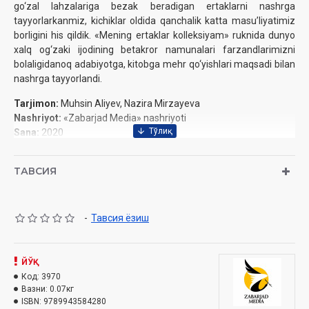
go‘zal lahzalariga bezak beradigan ertaklarni nashrga
tayyorlarkanmiz
, kichiklar oldida qanchalik katta
masuʼliyatimiz
borligini his qildik. «Mening ertaklar kolleksiyam» ruknida dunyo
xalq og‘zaki ijodining betakror namunalari farzandlarimizni
bolaligidanoq
adabiyotga, kitobga mehr qo‘yishlari maqsadi bilan
nashrga tayyorlandi.
Tarjimon:
Muhsin Aliyev, Nazira Mirzayeva
Nashriyot:
«Zabarjad Media» nashriyoti
Sana:
2020
Hajmi:
64 bet
ISBN:
978-9943-5842-8-0‎
ТАВСИЯ
O‘lchami:
70×90 1/16‎
Muqovasi:
yumshoq
-
Тавсия ёзиш
ЙЎҚ
Код:
3970
Вазни:
0.07кг
ISBN:
9789943584280‎