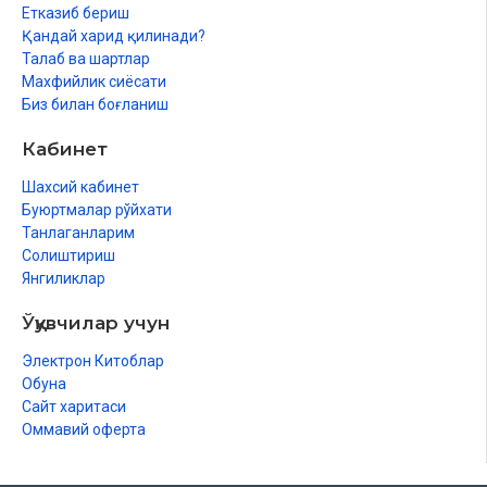
Етказиб бериш
Қандай харид қилинади?
Талаб ва шартлар
Махфийлик сиёсати
Биз билан боғланиш
Кабинет
Шахсий кабинет
Буюртмалар рўйхати
Танлаганларим
Солиштириш
Янгиликлар
Ўқувчилар учун
Электрон Китоблар
Обуна
Сайт харитаси
Оммавий оферта