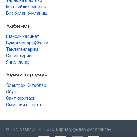
Талаб ва шартлар
Махфийлик сиёсати
Биз билан боғланиш
Кабинет
Шахсий кабинет
Буюртмалар рўйхати
Танлаганларим
Солиштириш
Янгиликлар
Ўқувчилар учун
Электрон Китоблар
Обуна
Сайт харитаси
Оммавий оферта
© Hilol Nashr 2014–2025. Барча ҳуқуқлар ҳимояланган