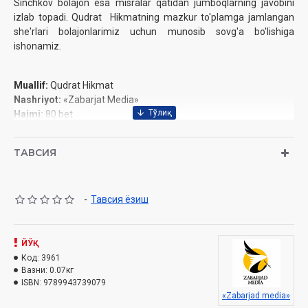
Sinchkov bolajon esa misralar qatidan jumboqlarning javobini
izlab topadi. Qudrat Hikmatning mazkur to'plamga jamlangan
she'rlari bolajonlarimiz uchun munosib sovg'a bo'lishiga
ishonamiz.
Muallif:
Qudrat Hikmat
Nashriyot:
«Zabarjat Media»
Hajmi:
80 bet
Sana:
2022 yil
Bichimi:
84×108 1/32
ТАВСИЯ
ISBN:
978-9943-7390-7-9
Muqovasi:
yumshoq
-
Тавсия ёзиш
ЙЎҚ
Код:
3961
Вазни:
0.07кг
ISBN:
9789943739079
«Zabarjad media»