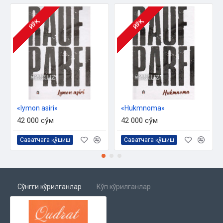
ЙЎҚ
ЙЎҚ
«Iymon asiri»
«Hukmnoma»
42 000 сўм
42 000 сўм
Саватчага қўшиш
Саватчага қўшиш
Сўнгги кўрилганлар
Кўп кўрилганлар