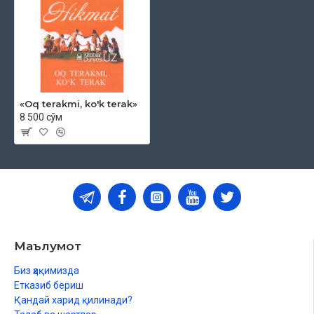
«Oq terakmi, ko'k terak»
8 500 сўм
Маълумот
Биз ҳақимизда
Етказиб бериш
Қандай харид қилинади?