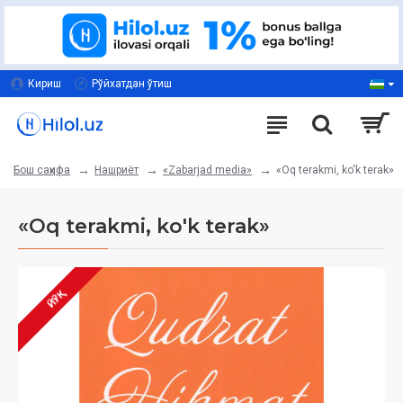
Кириш
Рўйхатдан ўтиш
Нашриёт
«Zabarjad media»
«Oq terakmi, ko'k terak»
Бош саҳифа
«Oq terakmi, ko'k terak»
ЙЎҚ