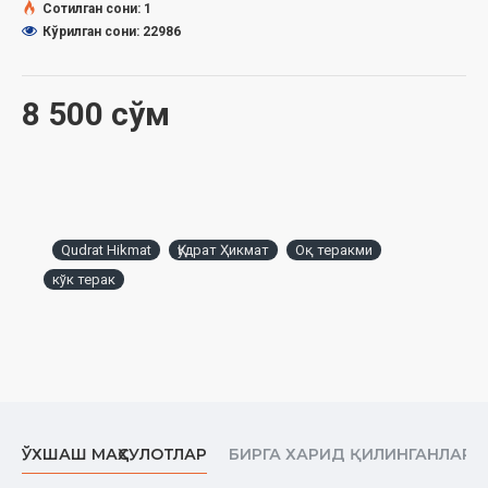
Сотилган сони: 1
Кўрилган сони: 22986
8 500 сўм
Qudrat Hikmat
Қудрат Ҳикмат
Оқ теракми
кўк терак
ЎХШАШ МАҲСУЛОТЛАР
БИРГА ХАРИД ҚИЛИНГАНЛАР