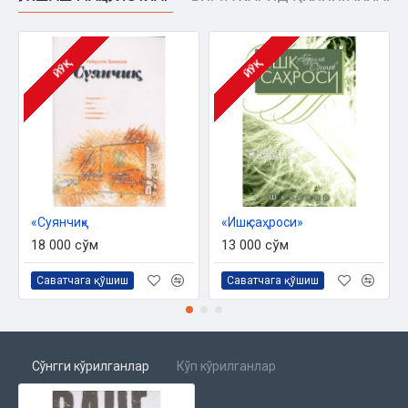
ЙЎҚ
ЙЎҚ
«Суянчиқ»
«Ишқ саҳроси»
18 000 сўм
13 000 сўм
Саватчага қўшиш
Саватчага қўшиш
Сўнгги кўрилганлар
Кўп кўрилганлар