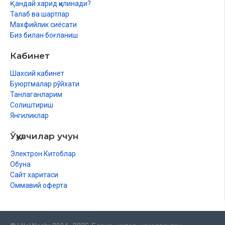
Қандай харид қилинади?
Талаб ва шартлар
Махфийлик сиёсати
Биз билан боғланиш
Кабинет
Шахсий кабинет
Буюртмалар рўйхати
Танлаганларим
Солиштириш
Янгиликлар
Ўқувчилар учун
Электрон Китоблар
Обуна
Сайт харитаси
Оммавий оферта