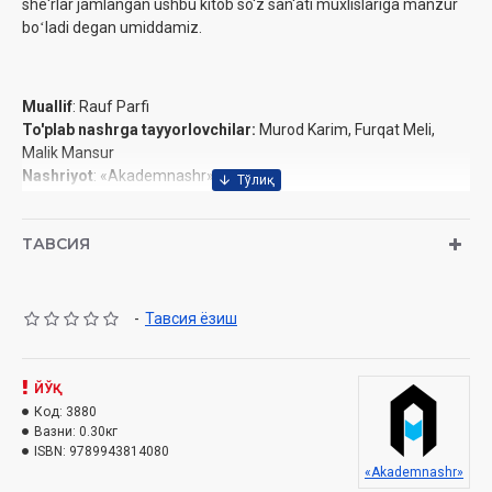
she'rlar jamlangan ushbu kitob so'z san'ati muxlislariga manzur
boʻladi degan umiddamiz.
Muallif
: Rauf Parfi
To'plab nashrga tayyorlovchilar:
Murod Karim, Furqat Meli,
Malik Mansur
Nashriyot
: «Akademnashr»
Sana
: 2023 yil
Hajmi
: 320 bet
ТАВСИЯ
ISBN
: 978-9943-8518-3-2
O‘lchami
: 84×108 1/32
Muqovasi:
qattiq
-
Тавсия ёзиш
ЙЎҚ
Код:
3880
Вазни:
0.30кг
ISBN:
9789943814080
«Akademnashr»