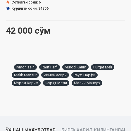
Сотилган сони: 6
Кўрилган сони: 34306
42 000 сўм
Iymon asiri
Rauf Parfi
Murod Karim
Furqat Meli
Malik Mansur
Иймон асири
Рауф Парфи
Мурод Карим
Фурқат Мели
Малик Мансур
ЎХШАШ МАҲСУЛОТЛАР
БИРГА ХАРИД ҚИЛИНГАНЛАР