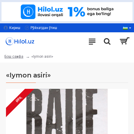
Кириш
Рўйхатдан ўтиш
«Iymon asiri»
Бош саҳифа
«Iymon asiri»
ЙЎҚ