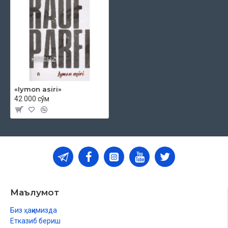
«Iymon asiri»
42 000 сўм
Маълумот
Биз ҳақимизда
Етказиб бериш