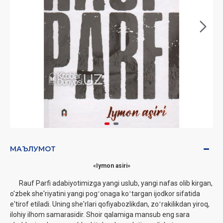
МАЪЛУМОТ
«Iymon asiri»
Rauf Parfi adabiyotimizga yangi uslub, yangi nafas olib kirgan,
o'zbek she'riyatini yangi pogʻonaga koʻtargan ijodkor sifatida
e'tirof etiladi. Uning she'rlari qofiyabozlikdan, zoʻrakilikdan yiroq,
ilohiy ilhom samarasidir. Shoir qalamiga mansub eng sara