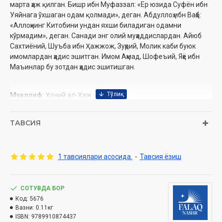
марта ҳаж қилган. Бишр ибн Муфаззал: «Ер юзида Суфён ибн
Уяйнага ўхшаган одам қолмади», деган. Абдуллоҳ ибн Ваҳб:
«Аллоҳнинг Китобини ундан яхши биладиган одамни
кўрмадим», деган. Санади энг олий муҳаддислардан. Айюб
Сахтиёний, Шуъба ибн Ҳажжож, Зуҳрий, Молик каби буюк
имомлардан ҳадис эшитган. Имом Аҳмад, Шофеъий, Яҳё ибн
Маъинлар бу зотдан ҳадис эшитишган.
Муаллиф:
Ҳоний ал-Ҳаж
Таржимонлар:
Ойбек Неъматуллох, Ғиёсиддин Ҳабибуллох
Нашриёт:
«Falaq nashr»
ТАВСИЯ
Сана:
2025 йил
Ҳажми:
112 бет
ISBN:
978-9910-8744-3-7
1 тавсиялари асосида.
-
Тавсия ёзиш
Ўлчами:
60×90 1/16
Муқоваси:
юмшоқ
СОТУВДА БОР
Код:
5676
Ўзбекистон Республикаси Дин ишлари бўйича
Вазни:
0.11кг
қўмитасининг 2025 йил 4 февралдаги №03-07/703-сонли
ISBN:
9789910874437