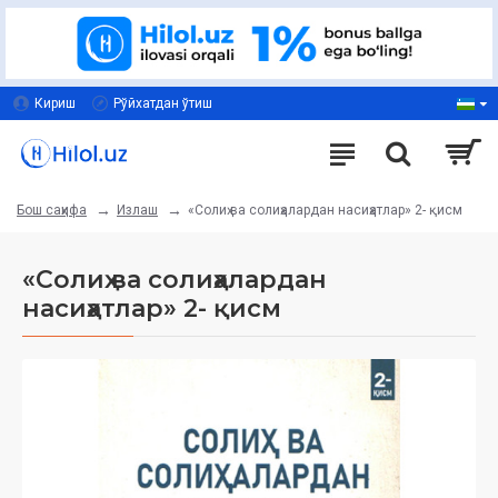
Кириш
Рўйхатдан ўтиш
Излаш
«Солиҳ ва солиҳалардан насиҳатлар» 2- қисм
Бош саҳифа
«Солиҳ ва солиҳалардан
насиҳатлар» 2- қисм