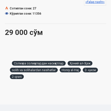
хулосаси асосида нашрга тайёрланди.
«Falaq nashr»
Сотилган сони: 27
МУНДАРИЖА
Кўрилган сони: 11356
Суфён ибн Уяйна раҳимаҳуллоҳнинг насиҳатлари
29 000 сўм
Розиликнинг чегараси
Ўзингда йўқ хулқ билан зийнатланма!
Динда пешволикка сабр билан, кучли ишонч билан етилади
Солиҳ ва солиҳалардан насиҳатлар
Ҳоний ал-Ҳаж
Ўзингни, оилангни ташлаб қўйиш зоҳидлик эмас
solih va solihalardan nasihatlar
Honiy al-Haj
2- қисм
Илм тавозегa ундайди
2-qism
Охиратни истанглар, лекин дунёни ҳам ташлаб қўйманглар
Бир калиманинг фазилати
Уч кун
Зоҳид одам мол-дунёнинг келиб-кетишига парво қилмайди