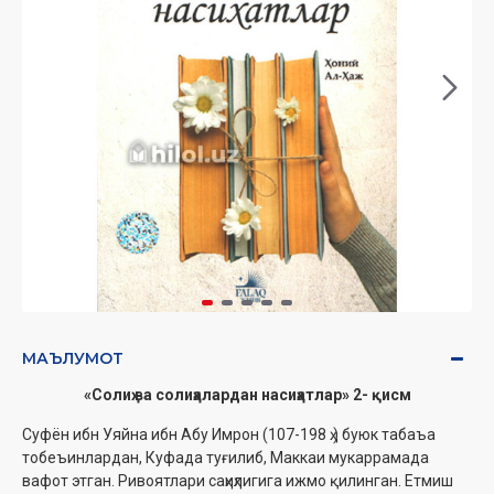
МАЪЛУМОТ
«Солиҳ ва солиҳалардан насиҳатлар» 2- қисм
Суфён ибн Уяйна ибн Абу Имрон (107-198 ҳ.) буюк табаъа
тобеъинлардан, Куфада туғилиб, Маккаи мукаррамада
вафот этган. Ривоятлари саҳиҳлигига ижмо қилинган. Етмиш