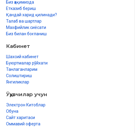
Биз ҳақимизда
Улуғ ният
Етказиб бериш
Қандай харид қилинади?
Зухдсиз ибодат йўқ
Талаб ва шартлар
Махфийлик сиёсати
Тақиқларни тарк қилиш
Биз билан боғланиш
Қиёматда энг кўп ҳасрат қиладиган одам 9
Кабинет
Абдуллоҳ ибн Муборак раҳимаҳуллоҳнинг ўгитлари
Шахсий кабинет
Яхшилар эсланганда раҳмат ёғилади
Буюртмалар рўйхати
Танлаганларим
«Фалончи Аллоҳга журъатли» деманглар
Солиштириш
Янгиликлар
Илмга бахилликнинг козоси
Ўқувчилар учун
Одобнинг аҳамияти
Электрон Китоблар
Фасод юқоридан келади
Обуна
Саҳар вақтидаги дуо
Сайт харитаси
Оммавий оферта
Сабр