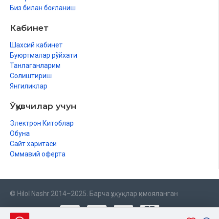
Биз билан боғланиш
Кабинет
Шахсий кабинет
Буюртмалар рўйхати
Танлаганларим
Солиштириш
Янгиликлар
Ўқувчилар учун
Электрон Китоблар
Обуна
Сайт харитаси
Оммавий оферта
© Hilol Nashr 2014–2025. Барча ҳуқуқлар ҳимояланган