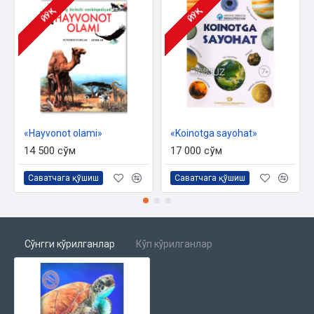
ЙЎҚ
ЙЎҚ
«Hayvonot olami»
«Koinotga sayohat»
14 500 сўм
17 000 сўм
Саватчага қўшиш
Саватчага қўшиш
Сўнгги кўрилганлар
Кўп кўрилганлар