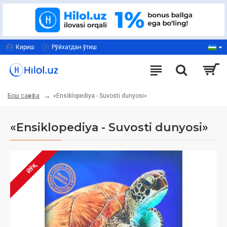
Кириш
Рўйхатдан ўтиш
«Ensiklopediya - Suvosti dunyosi»
Бош саҳифа
«Ensiklopediya - Suvosti dunyosi»
ЙЎҚ