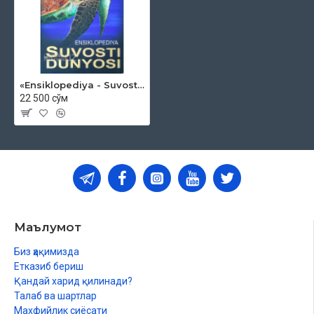
«Ensiklopediya - Suvosti dunyosi»
22 500 сўм
Маълумот
Биз ҳақимизда
Етказиб бериш
Қандай харид қилинади?
Талаб ва шартлар
Махфийлик сиёсати