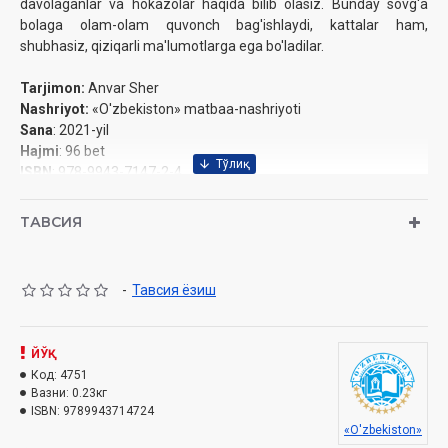
davolaganlar va hokazolar haqida bilib olasiz. Bunday sovg'a
bolaga olam-olam quvonch bag'ishlaydi, kattalar ham,
shubhasiz, qiziqarli ma'lumotlarga ega bo'ladilar.
Tarjimon:
Anvar Sher
Nashriyot:
«O'zbekiston» matbaa-nashriyoti
Sana
: 2021-yil
Hajmi
: 96 bet
ISBN
: 978-9943-7147-2-4
Bichimi
: 70×90 1/16
Muqovasi
: qattiq
ТАВСИЯ
-
Тавсия ёзиш
ЙЎҚ
Код:
4751
Вазни:
0.23кг
ISBN:
9789943714724
«O'zbekiston»