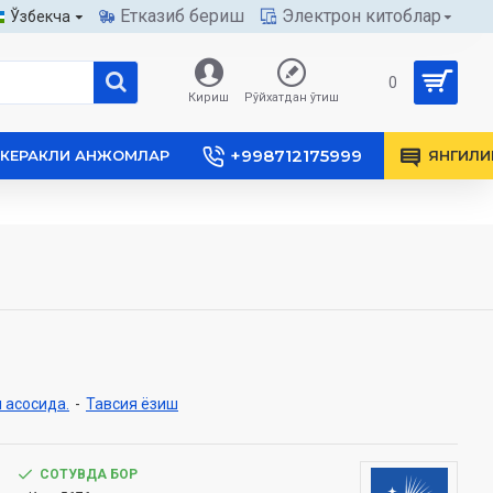
Етказиб бериш
Электрон китоблар
Ўзбекча
0
Кириш
Рўйхатдан ўтиш
+998712175999
КЕРАКЛИ АНЖОМЛАР
ЯНГИЛИ
 асосида.
-
Тавсия ёзиш
СОТУВДА БОР