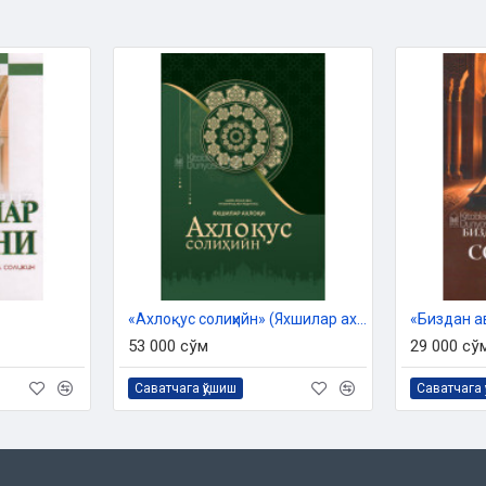
г 2025 йил 4 февралдаги №03-
 тайёрланди.
«Ахлоқус солиҳийн» (Яхшилар ахлоқи)
53 000 сўм
29 000 сў
Саватчага қўшиш
Саватчага 