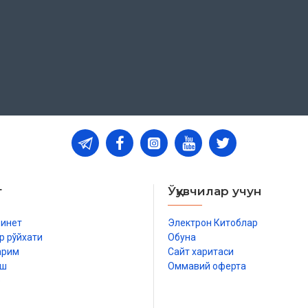
г
т
Ўқувчилар учун
 килади
бинет
Электрон Китоблар
р рўйхати
Обуна
арим
Сайт харитаси
иш
Оммавий оферта
р
 олгин