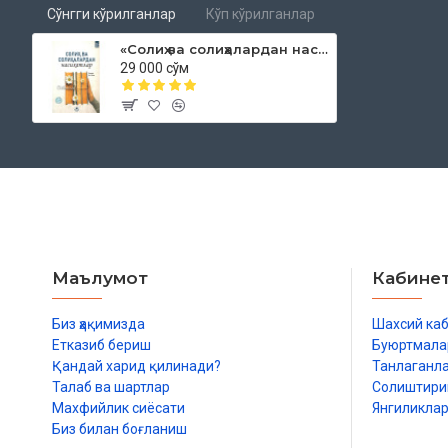
Сўнгги кўрилганлар
Кўп кўрилганлар
Уч кун
«Солиҳ ва солиҳалардан насиҳатлар» 2- қисм
29 000 сўм
Зоҳид одам мол-дунёнинг келиб-кетишига парво қилмайди
Кибрдан сақланинг
Шаҳватнинг гуноҳи кибрнинг гуноҳидан енгилроқ
Энг афзал неъмат
Ҳақиқий олим
Ғийбат қилган кишингга савобларингни совға қилиб юбордин
Маълумот
Кабине
Сабр ва ўлимни кутиш
Машҳур бўлишдан қочган инсонни Аллоҳ яхшилик билан машҳур
Биз ҳақимизда
Шахсий ка
Етказиб бериш
Буюртмала
Ҳақиқий зухд
Қандай харид қилинади?
Танлаганл
Талаб ва шартлар
Солиштир
Ҳикмат йўли
Махфийлик сиёсати
Янгиликла
Сени ким кўришини хоҳлаган бўлсанг, мукофотингни ўшалардан
Биз билан боғланиш