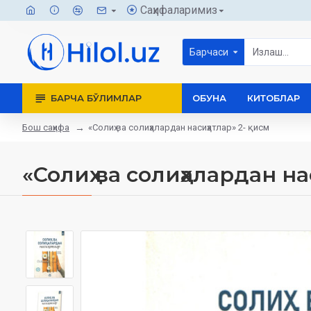
Саҳифаларимиз
Барчаси
БАРЧА БЎЛИМЛАР
ОБУНА
КИТОБЛАР
Бош саҳифа
«Солиҳ ва солиҳалардан насиҳатлар» 2- қисм
«Солиҳ ва солиҳалардан на