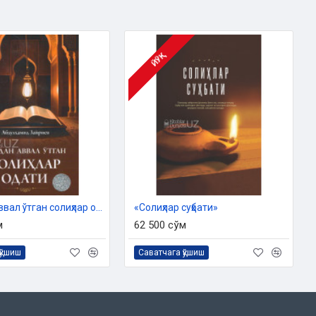
ЙЎҚ
«Биздан аввал ўтган солиҳлар одати»
«Солиҳлар суҳбати»
м
62 500 сўм
қўшиш
Саватчага қўшиш