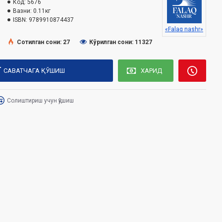
Код:
5676
Вазни:
0.11кг
ISBN:
9789910874437
«Falaq nashr»
Сотилган сони: 27
Кўрилган сони: 11327
САВАТЧАГА ҚЎШИШ
ХАРИД
Солиштириш учун қўшиш