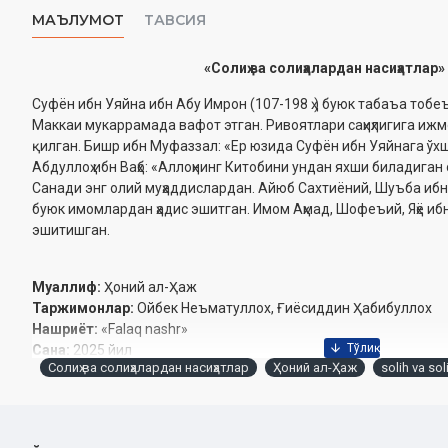
МАЪЛУМОТ
ТАВСИЯ
«Солиҳ ва солиҳалардан насиҳатлар»
Суфён ибн Уяйна ибн Абу Имрон (107-198 ҳ.) буюк табаъа тоб
Маккаи мукаррамада вафот этган. Ривоятлари саҳиҳлигига ижм
қилган. Бишр ибн Муфаззал: «Ер юзида Суфён ибн Уяйнага ўх
Абдуллоҳ ибн Ваҳб: «Аллоҳнинг Китобини ундан яхши биладиган
Санади энг олий муҳаддислардан. Айюб Сахтиёний, Шуъба ибн
буюк имомлардан ҳадис эшитган. Имом Аҳмад, Шофеъий, Яҳё иб
эшитишган.
Муаллиф:
Ҳоний ал-Ҳаж
Таржимонлар:
Ойбек Неъматуллох, Ғиёсиддин Ҳабибуллох
Нашриёт:
«Falaq nashr»
Сана:
2025 йил
Солиҳ ва солиҳалардан насиҳатлар
Ҳоний ал-Ҳаж
solih va sol
Ҳажми:
112 бет
ISBN:
978-9910-8744-3-7
Ўлчами:
60×90 1/16
Муқоваси:
юмшоқ