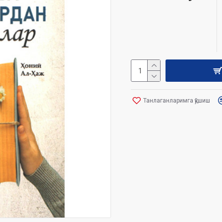
Танлаганларимга қўшиш