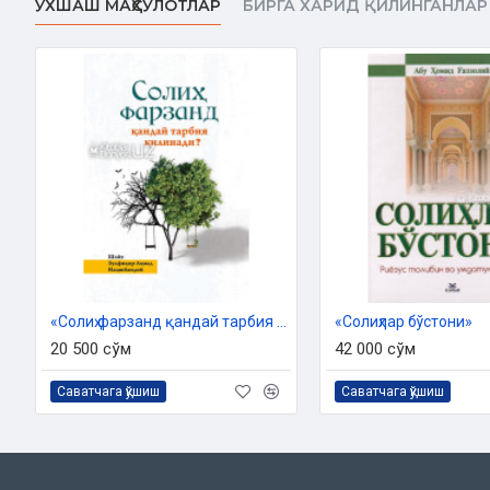
ЎХШАШ МАҲСУЛОТЛАР
БИРГА ХАРИД ҚИЛИНГАНЛАР
Ўзбекистон Республикаси Дин ишлари бўйича қўмитасинин
07/703-сонли хулосаси асосида нашрга
МУНДАРИЖА
Суфён ибн Уяйна раҳимаҳуллоҳнинг насиҳатлари
Розиликнинг чегараси
Ўзингда йўқ хулқ билан зийнатланма!
«Солиҳ фарзанд қандай тарбия қилинади?»
«Солиҳлар бўстони»
Динда пешволикка сабр билан, кучли ишонч билан етилади
20 500 сўм
42 000 сўм
Ўзингни, оилангни ташлаб қўйиш зоҳидлик эмас
Саватчага қўшиш
Саватчага қўшиш
Илм тавозегa ундайди
Охиратни истанглар, лекин дунёни ҳам ташлаб қўйманглар
Бир калиманинг фазилати