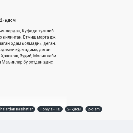
 2- қисм
еъинлардан, Куфада туғилиб,
о қилинган. Етмиш марта ҳаж
шаган одам қолмади», деган.
 одамни кўрмадим», деган.
 Ҳажжож, Зуҳрий, Молик каби
н Маъинлар бу зотдан ҳадис
ihalardan nasihatlar
Honiy al-Haj
2- қисм
2-qism