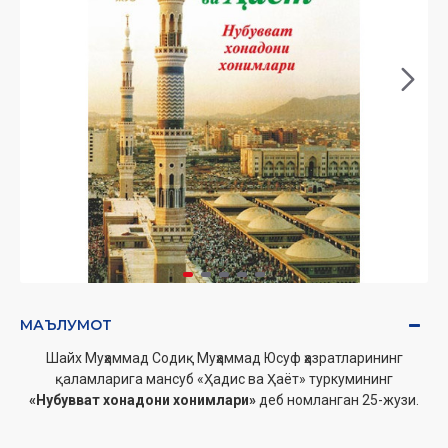
МАЪЛУМОТ
Шайх Муҳаммад Содиқ Муҳаммад Юсуф ҳазратларининг
қаламларига мансуб «Ҳадис ва Ҳаёт» туркумининг
«Нубувват хонадони хонимлари»
деб номланган 25-жузи.