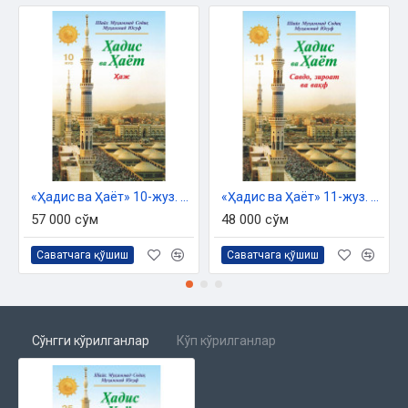
Ҳафса бинти Умар розияллоҳу анҳонинг фазллари
Зайнаб бинти Хузайма розияллоҳу анҳонинг фазллари
Умму Салама розиялоҳу анҳонинг фазллари
Зайнаб бинти Жаҳш розияллоҳу анҳонинг фазллари
Жувайрия бинти Ҳорис розияллоҳу анҳонинг фазллари
София бинти Ҳуяй розияллоҳу анҳонинг фазллари
Рамла бинти Абу Суфён розияллоҳу анҳонинг фазллари
Маймуна бинти Ҳорис розияллоҳу анҳонинг фазллари
Зайнаб бинти Расулуллоҳ розияллоҳу анҳонинг фазллари
Руқайя бинти Расулуллоҳ розияллоҳу анҳонинг фазллари
«Ҳадис ва Ҳаёт» 10-жуз. Ҳаж китоби
«Ҳадис ва Ҳаёт» 11-жуз. Савдо, зироат ва вақф китоби
Умму Кулсум розияллоҳу анҳонинг фазллари
57 000 сўм
48 000 сўм
Фотима розияллоҳу анҳонинг фазллари
Набий соллаллоҳу алайҳи васаллам мавлотлари Умму
Саватчага қўшиш
Саватчага қўшиш
Айманнинг фазллари
Умму Сулайм розияллоҳу анҳонинг фазллари
Сўнгги кўрилганлар
Кўп кўрилганлар