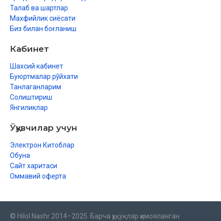
Талаб ва шартлар
Махфийлик сиёсати
Биз билан боғланиш
Кабинет
Шахсий кабинет
Буюртмалар рўйхати
Танлаганларим
Солиштириш
Янгиликлар
Ўқувчилар учун
Электрон Китоблар
Обуна
Сайт харитаси
Оммавий оферта
© Hilol Nashr 2014–2025. Барча ҳуқуқлар ҳимояланган