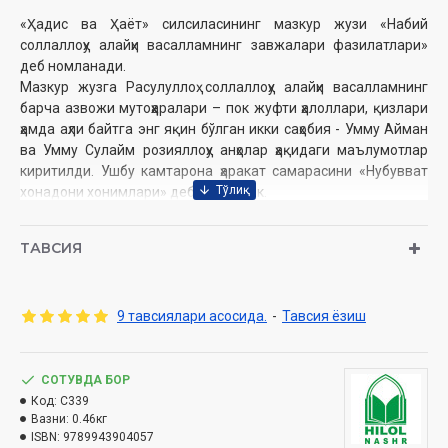
«Ҳадис ва Ҳаёт» силсиласининг мазкур жузи «Набий
соллаллоҳу алайҳи васалламнинг завжалари фазилатлари»
деб номланади.
Мазкур жузга Расулуллоҳ соллаллоҳу алайҳи васалламнинг
барча азвожи мутоҳҳаралари – пок жуфти ҳалоллари, қизлари
ҳамда аҳли байтга энг яқин бўлган икки саҳобия - Умму Айман
ва Умму Сулайм розияллоҳу анҳолар ҳақидаги маълумотлар
киритилди. Ушбу камтарона ҳаракат самарасини «Нубувват
хонадони хонимлари» деб номладик.
Мусулмонлар оммасига бу улуғ зотлар ҳақидаги батафсил
ТАВСИЯ
маълумотлар жуда ҳам зарур. Зеро, ҳозирги ва келгуси авлод
аёл-қизларимиз, хонимларимиз учун шахсий ўрнакнинг энг
олий даражаси айнан ушбу пок зотлардир.
9 тавсиялари асосида.
-
Тавсия ёзиш
Муаллиф:
Шайх Муҳаммад Содиқ Муҳаммад Юсуф
СОТУВДА БОР
Нашриёт:
«Hilol-Nashr» нашриёт-матбааси
Код:
C339
Сана:
2023 йил (2014, 2016, 2019, 2021,2022)
Вазни:
0.46кг
Ҳажми:
456 бет
ISBN:
9789943904057
ISBN:
978-9943-9040-5-7