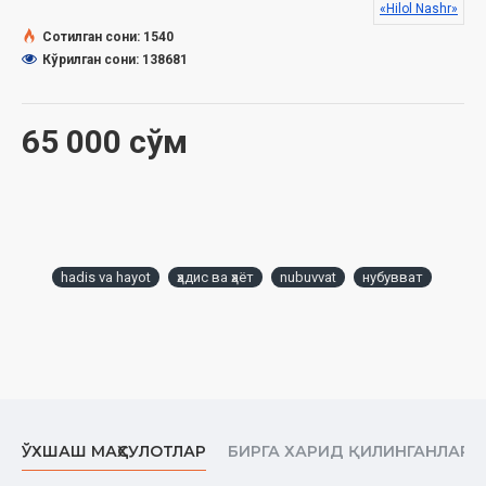
«Hilol Nashr»
Ўлчами:
84×108/32
Сотилган сони: 1540
Муқоваси:
қаттиқ
Кўрилган сони: 138681
Ўзбекистон Республикаси Вазирлар Маҳкамаси
65 000 сўм
ҳузуридаги Дин ишлари бўйича қўмитанинг 2020 йил 10
мартдаги 1801-сонли тавсияси ила чоп этилган.
Ушбу китобниниг электрон нашри ҳам бор. Уни ўқиш учун
сизга «Hilol eBook» дастури керак бўлади:
hadis va hayot
ҳадис ва ҳаёт
nubuvvat
нубувват
Электрон шакли
Ушбу китобда қуйидаги масалаларга оид маълумотлар
олишингиз мумкин:
Бешинчи фасл Набий алайҳиссаломнинг азвожлари фазллари
Саййида Хадийжа бинти Хувайлид розияллоҳу анҳонинг
фазллари
ЎХШАШ МАҲСУЛОТЛАР
БИРГА ХАРИД ҚИЛИНГАНЛАР
Саййида Оиша бинти Абу Бакр розияллоҳу анҳонинг фазллари
Савда бинти Замъа розияллоҳу анҳонинг фазллари