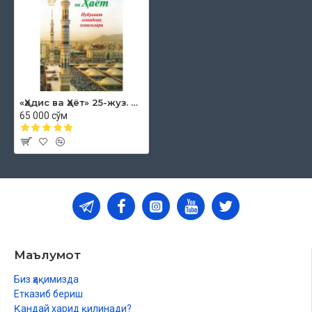
«Ҳадис ва Ҳаёт» 25-жуз. Нубувват хонадони хонимлари
65 000 сўм
Маълумот
Биз ҳақимизда
Етказиб бериш
Қандай харид қилинади?