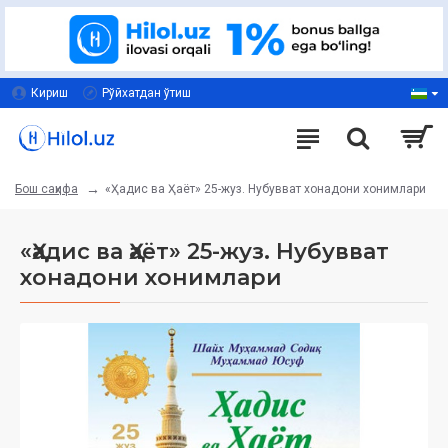
Кириш
Рўйхатдан ўтиш
«Ҳадис ва Ҳаёт» 25-жуз. Нубувват хонадони хонимлари
Бош саҳифа
«Ҳадис ва Ҳаёт» 25-жуз. Нубувват
хонадони хонимлари