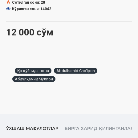
Сотилган сони: 28
Кўрилган сони: 14042
12 000 сўм
Қор қўйнида лола
Abdulhamid Cho'lpon
Абдулҳамид Чўлпон
ЎХШАШ МАҲСУЛОТЛАР
БИРГА ХАРИД ҚИЛИНГАНЛАР