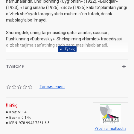
namunalaridir. Choʻlponning «Uygʻonish» (1922), «Buloqlar»
(1923), «Tong sirlari» (1926), «Soz» (1935) kabi toʻplamlari yangi
oʻzbek sheʼriyati taraqqiyotida muhim oʻrin tutadi, desak
mubolagʻa boʻlmaydi.
Shuningdek, uning tarjimasidagi qator asarlar, xususan,
Pushkinning «Dubrovskiy», Shekspirning «Hamlet» tragediyasi
oʻzbek tarjima sanʼatining shoh namunasi hisoblanadi.
Mazkur kitobdan yozuvchining jozibali texnikasi, sodda tili,
gʻaroyib uslubi aks etgan bir qator hikoyalari oʻrin olgan.
ТАВСИЯ
Muallif:
Abdulhamid Cho'lpon
-
Тавсия ёзиш
Sana:
2024-yil
Nashriyot:
«Yoshlar matbuoti»‎
Hajmi:
96 bet‎
ISBN:
ЙЎҚ
978-9943-7861-6-5
O'lcham:
Код:
5114
84x108 1/32‎
Вазни:
0.14кг
Muqovasi:
yumshoq
ISBN:
978-9943-7861-6-5
«Yoshlar matbuoti»