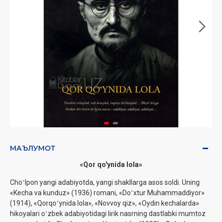
МАЪЛУМОТ
«Qor qo'ynida lola»
Choʻlpon yangi adabiyotda, yangi shakllarga asos soldi. Uning
«Kecha va kunduz» (1936) romani, «Doʻxtur Muhammaddiyor»
(1914), «Qorqoʻynida lola», «Novvoy qiz», «Oydin kechalarda»
hikoyalari oʻzbek adabiyotidagi lirik nasrning dastlabki mumtoz