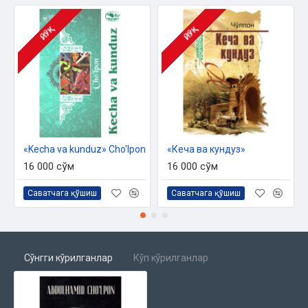
ЙЎҚ
ЙЎҚ
«Kecha va kunduz» Cho'lpon
«Кеча ва кундуз»
16 000 сўм
16 000 сўм
Саватчага қўшиш
Саватчага қўшиш
Сўнгги кўрилганлар
Кўп кўрилганлар