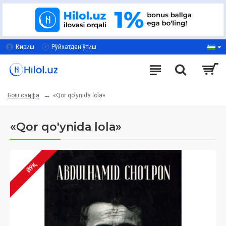
Кириш
Рўйхатдан ўтиш
«Qor qo'ynida lola»
Бош саҳифа
«Qor qo'ynida lola»
ЙЎҚ