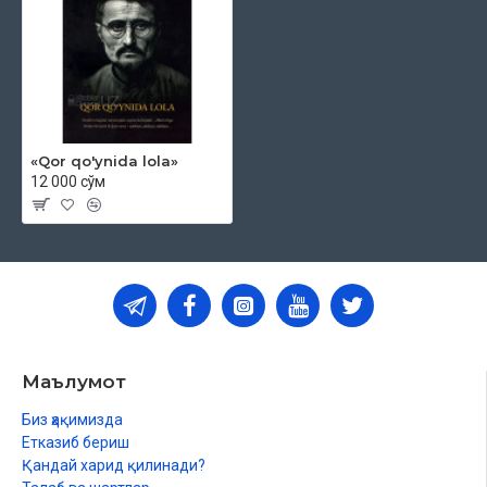
«Qor qo'ynida lola»
12 000 сўм
Маълумот
Биз ҳақимизда
Етказиб бериш
Қандай харид қилинади?