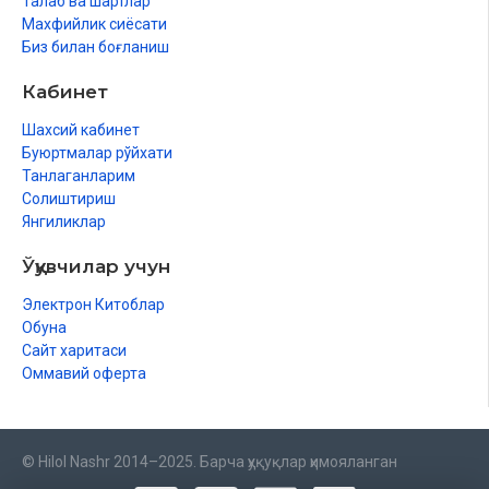
Талаб ва шартлар
Махфийлик сиёсати
Биз билан боғланиш
Кабинет
Шахсий кабинет
Буюртмалар рўйхати
Танлаганларим
Солиштириш
Янгиликлар
Ўқувчилар учун
Электрон Китоблар
Обуна
Сайт харитаси
Оммавий оферта
© Hilol Nashr 2014–2025. Барча ҳуқуқлар ҳимояланган