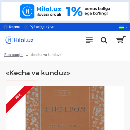
Кириш
Рўйхатдан ўтиш
«Kecha va kunduz»
Бош саҳифа
«Kecha va kunduz»
ЙЎҚ