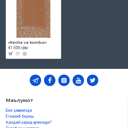
«Kecha va kunduz»
41 500 сўм
Маълумот
Биз ҳақимизда
Етказиб бериш
Қандай харид қилинади?