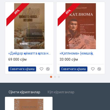
ЙЎҚ
ЙЎҚ
«Дийдор қиёматга қолса нетайин» (Қодирийнинг сўнгги кунлари)
«Қатлнома» (юмшоқ)
69 000 сўм
33 000 сўм
Саватчага қўшиш
Саватчага қўшиш
Сўнгги кўрилганлар
Кўп кўрилганлар