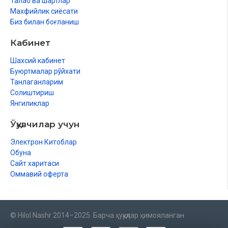
Талаб ва шартлар
Махфийлик сиёсати
Биз билан боғланиш
Кабинет
Шахсий кабинет
Буюртмалар рўйхати
Танлаганларим
Солиштириш
Янгиликлар
Ўқувчилар учун
Электрон Китоблар
Обуна
Сайт харитаси
Оммавий оферта
© Hilol Nashr 2014–2025. Барча ҳуқуқлар ҳимояланган