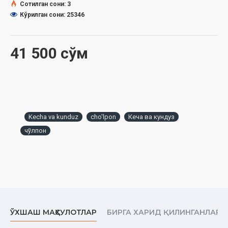
Сотилган сони: 3
Кўрилган сони: 25346
41 500 сўм
Kecha va kunduz
cho'lpon
Кеча ва кундуз
чўлпон
ЎХШАШ МАҲСУЛОТЛАР
БИРГА ХАРИД ҚИЛИНГАНЛАР