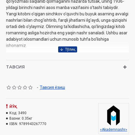
qo'lyozmasi saqlanib qolmaganini nazarda tutsak, uning 1936-
yildagi birinchi nashri asos manba vazifasini o'tashi tabiiydir.
Yangi kitobni o'qigan sinchkov o'quvchi bu buyuk asarning avvalgi
nashrlari bilan chog'ishtirib, farqli jihatlarni ilg'aydi, unga qiziqishi
ortadi deb o'ylaymiz. Olimning ta'kidlashicha, qo'lingizdagi kitob
romanning asliga hozircha eng yaqin nashr sanaladi. Ushbu asar
adabiyot ixlosmandlari uchun munosib tuhfa bo'lishiga
ishonamiz.
Muallif:
Cho'lpon
Nashriyot:
«Akademnashr»
ТАВСИЯ
Sana:
2021-yil
Hajmi:
336 bet
ISBN:
978-9943-6501-9-0
-
Тавсия ёзиш
O'lchami:
60x84 1/16
Muqovasi:
qattiq
ЙЎҚ
Код:
3490
Вазни:
0.35кг
ISBN:
9789943267770
«Akademnashr»