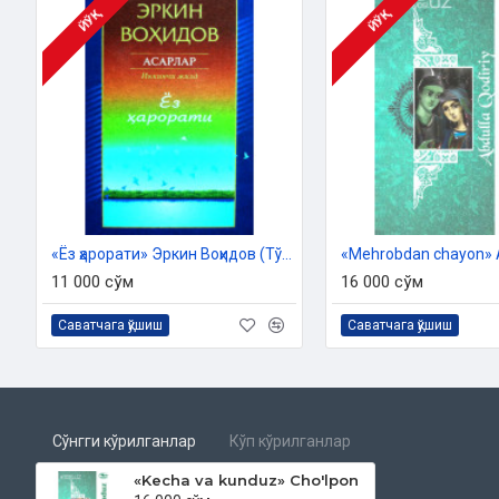
ЙЎҚ
ЙЎҚ
«Ёз ҳарорати» Эркин Воҳидов (Тўла асарлар тўплами 2)
11 000 сўм
16 000 сўм
Саватчага қўшиш
Саватчага қўшиш
Сўнгги кўрилганлар
Кўп кўрилганлар
«Kecha va kunduz» Cho'lpon