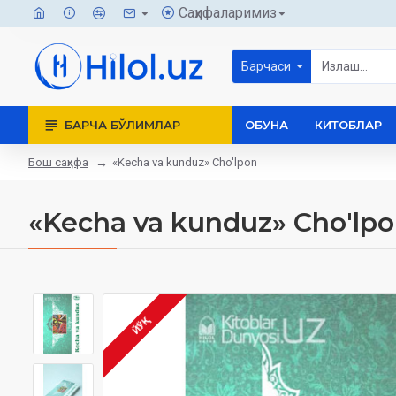
Саҳифаларимиз
Барчаси
БАРЧА БЎЛИМЛАР
ОБУНА
КИТОБЛАР
Бош саҳифа
«Kecha va kunduz» Cho'lpon
«Kecha va kunduz» Cho'lp
ЙЎҚ