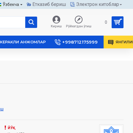
Етказиб бериш
Электрон китоблар
Ўзбекча
0
Кириш
Рўйхатдан ўтиш
+998712175999
КЕРАКЛИ АНЖОМЛАР
ЯНГИЛИ
иш
ЙЎҚ