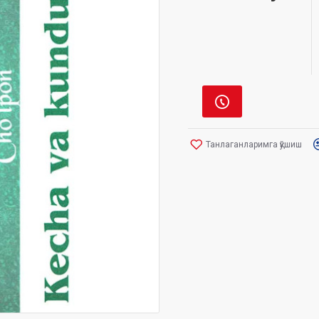
Танлаганларимга қўшиш