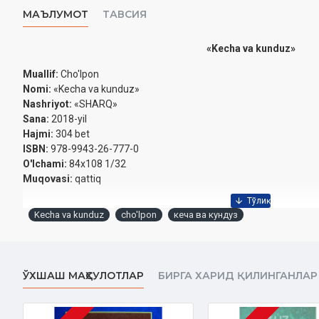
МАЪЛУМОТ
ТАВСИЯ
«Kecha va kunduz»
Muallif:
Cho'lpon
Nomi:
«Kecha va kunduz»
Nashriyot:
«SHARQ»
Sana:
2018-yil
Hajmi:
304 bet
ISBN:
978-9943-26-777-0
O'lchami:
84x108 1/32
Muqovasi:
qattiq
Kecha va kunduz
cho'lpon
кеча ва кундуз
ЎХШАШ МАҲСУЛОТЛАР
БИРГА ХАРИД ҚИЛИНГАНЛАР