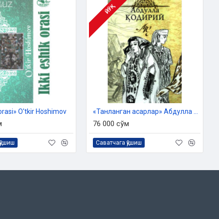
ЙЎҚ
 orasi» O'tkir Hoshimov
«Танланган асарлар» Абдулла Қодирий
м
76 000 сўм
қўшиш
Саватчага қўшиш