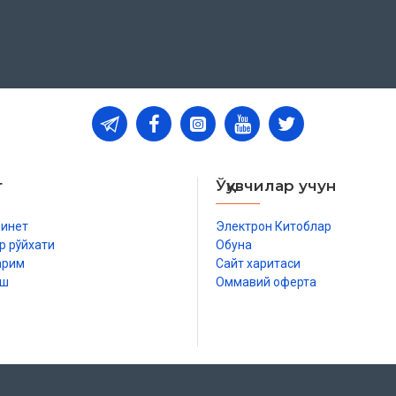
т
Ўқувчилар учун
бинет
Электрон Китоблар
р рўйхати
Обуна
арим
Сайт харитаси
иш
Оммавий оферта
р