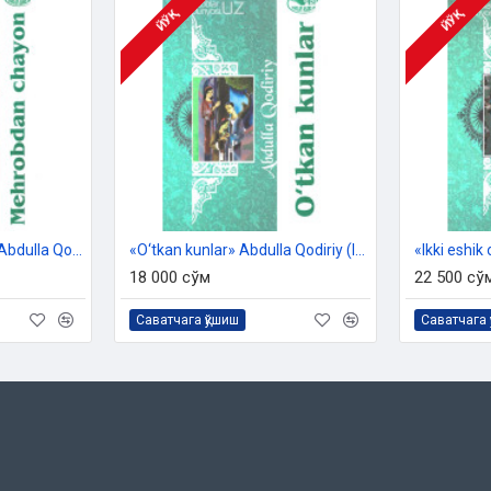
ЙЎҚ
ЙЎҚ
«Mehrobdan chayon» Abdulla Qodiriy
«O‘tkan kunlar» Abdulla Qodiriy (lotin)
«Ikki eshik
18 000 сўм
22 500 сў
Саватчага қўшиш
Саватчага 