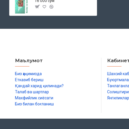
16 000 сўм
Маълумот
Кабине
Биз ҳақимизда
Шахсий ка
Етказиб бериш
Буюртмала
Қандай харид қилинади?
Танлаганл
Талаб ва шартлар
Солиштир
Махфийлик сиёсати
Янгиликла
Биз билан боғланиш