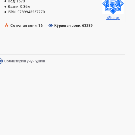
Код:
1673
Вазни:
0.36кг
ISBN:
9789943267770
«Sharq»
Сотилган сони: 16
Кўрилган сони: 63289
Солиштириш учун қўшиш