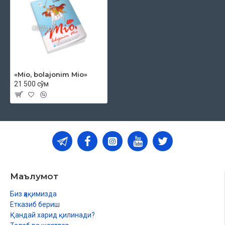
«Mio, bolajonim Mio»‎
21 500 сўм
Маълумот
Биз ҳақимизда
Етказиб бериш
Қандай харид қилинади?