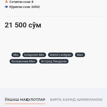
Сотилган сони: 8
Кўрилган сони: 24502
21 500 сўм
Mio
bolajonim Mio
Astrid Lindgren
Мио
болажоним Мио
Астрид Линдгрен
ЎХШАШ МАҲСУЛОТЛАР
БИРГА ХАРИД ҚИЛИНГАНЛАР