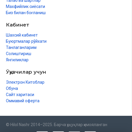
Талаб ва шартлар
Махфийлик сиёсати
Биз билан боғланиш
Кабинет
Шахсий кабинет
Буюртмалар рўйхати
Танлаганларим
Солиштириш
Янгиликлар
Ўқувчилар учун
Электрон Китоблар
Обуна
Сайт харитаси
Оммавий оферта
© Hilol Nashr 2014–2025. Барча ҳуқуқлар ҳимояланган