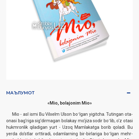
МАЪЛУМОТ
«Mio, bolajonim Mio»‎
Mio - asl ismi Bu Vilxelm Ulson boʻlgan yigitcha. Tutingan ota-
onasi bag'riga sig'dirmagan bolakay mo'jiza sodir boʻlib, o'z otasi
hukmronlik qiladigan yurt - Uzoq Mamlakatga borib qoladi. Bu
yerda do'stlar orttiradi, odamlarning bir-birlariga boʻlgan mehr-