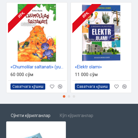
ЙЎҚ
ЙЎҚ
«Chumolilar saltanati» (yumshoq muqova)
«Elektr olami»
60 000 сўм
11 000 сўм
Саватчага қўшиш
Саватчага қўшиш
Сўнгги кўрилганлар
Кўп кўрилганлар