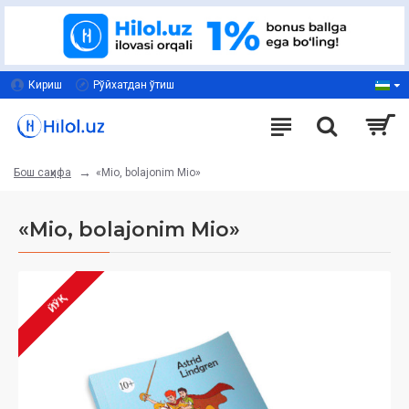
Кириш
Рўйхатдан ўтиш
«Mio, bolajonim Mio»‎
Бош саҳифа
«Mio, bolajonim Mio»‎
ЙЎҚ