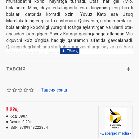
muhabbatini ko'rib, hayratga tushadi. Otasi har gal «Mio,
bolajonim Mio», deya erkalaganda esa dunyoning eng baxtli
bolalari qatorida koʻradi o'zini. Yovuz Kato esa Uzoq
Mamlakatning eng katta dushmani. Qolaversa, u shu mamlakat
bolalarining ko'pchiligi yuragini toshga aylantirgan va ularni ota-
onasidan judo qilgan. Yovuz Katoga qarshi jangga otlangan Mio
o'quvchi ko'z o'ngida haqiqiy qahramon sifatida gavdalanadi.
Qo'lingizdagi kitob ana shu kabi sarguzashtlarga boy va u ilk bora
o'zbek tilida nashr qilinmoqda.
Muallif:
Astrid Lindgren
ТАВСИЯ
Nashriyot:
«Zabarjad media» nashriyoti
Sana:
2021-yil
Hajmi:
128 bet
-
Тавсия ёзиш
ISBN:
978-9943-7390-1-7
O‘lchami:
84×108 1/32‎
Muqovasi:
yumshoq
ЙЎҚ
Код:
3907
Вазни:
0.20кг
ISBN:
9789943222854
«Zabarjad media»