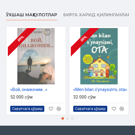
ЎХШАШ МАҲСУЛОТЛАР
БИРГА ХАРИД ҚИЛИНГАНЛАР
ЙЎҚ
ЙЎҚ
«Вой, онажоним...»
«Men bilan o'ynaysizmi, ota»
52 000 сўм
32 000 сўм
Саватчага қўшиш
Саватчага қўшиш