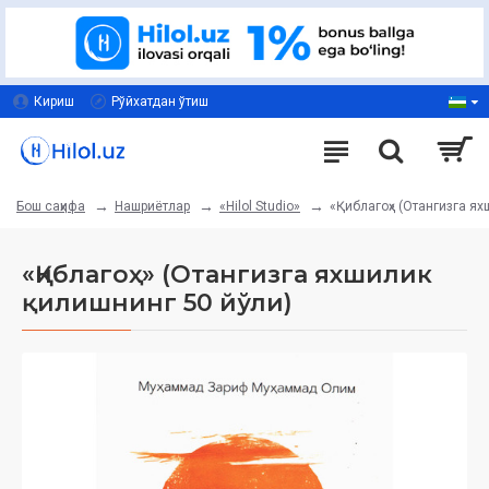
Кириш
Рўйхатдан ўтиш
Нашриётлар
«Hilol Studio»
«Қиблагоҳ» (Отангизга я
Бош саҳифа
«Қиблагоҳ» (Отангизга яхшилик
қилишнинг 50 йўли)