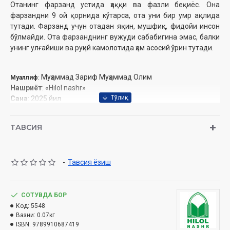
Отанинг фарзанд устида ҳаққи ва фазли беқиёс. Она
фарзандни 9 ой қорнида кўтарса, ота уни бир умр ақлида
тутади. Фарзанд учун отадан яқин, мушфиқ, фидойи инсон
бўлмайди. Ота фарзанднинг вужуди сабабигина эмас, балки
унинг улғайиши ва руҳий камолотида ҳам асосий ўрин тутади.
Муҳаммад Зариф Муҳаммад Олим
Муаллиф
:
Нашриёт
: «Hilol nashr»
Сана
: 2025 йил
Ҳажми
: 64 бет
ISBN
: 978-9910-687-41-9
ТАВСИЯ
Ўлчами
: 84x108 1/32
Муқоваси:
юмшоқ
-
Тавсия ёзиш
Ўзбекистон Республикаси Дин ишлари бўйича
қўмитасининг 2025 йил 16 январдаги 02-07/296-рақамли
хулосаси асосида тайёрланди.
СОТУВДА БОР
Код:
5548
Вазни:
0.07кг
ISBN:
9789910687419
Мундарижа