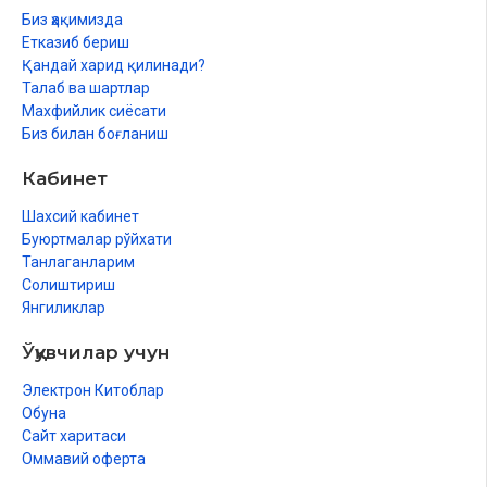
Биз ҳақимизда
Етказиб бериш
Қандай харид қилинади?
Талаб ва шартлар
Махфийлик сиёсати
Биз билан боғланиш
Кабинет
Шахсий кабинет
Буюртмалар рўйхати
Танлаганларим
Солиштириш
Янгиликлар
Ўқувчилар учун
Электрон Китоблар
Обуна
Сайт харитаси
Оммавий оферта