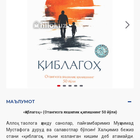
МАЪЛУМОТ
«Қиблагоҳ» (Отангизга яхшилик қилишнинг 50 йўли)
Аллоҳ таолога ҳамду санолар, пайғамбаримиз Муҳаммад
Мустафога дуруд ва салавотлар бўлсин! Халқимиз бежиз
отани «қиблагоҳ», яъни юзланган кишим деб атамайди.