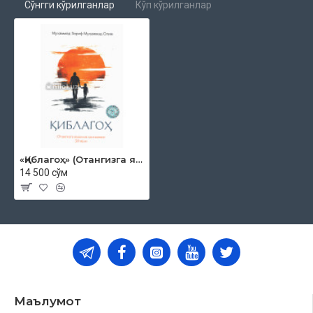
Сўнгги кўрилганлар
Кўп кўрилганлар
«Қиблагоҳ» (Отангизга яхшилик қилишнинг 50 йўли)
14 500 сўм
Маълумот