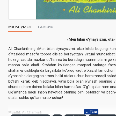
МАЪЛУМОТ
ТАВСИЯ
«Men bilan o'ynaysizmi, ota»
Ali
Chankirilining
«Men bilan o‘ynaysizmi, ota» kitobi bugungi kun 
o‘rtasidagi masofa tobora olislab borayotgan, virtual munosabatla
hozirgi vaqtda mazkur qo‘llanma bu boradagi muammolarni go‘zal 
manba bo‘la oladi. Kitobdan ko‘zlangan maqsad otalarga farza
shahar-u qishloqlarda birgalikda ko‘proq vaqt o‘tkazishlari uchun 
o‘ynash
bolalargagina
emas, balki otalar uchun ham maroqli bo‘ladi.
bo‘lishi kerak, deb hisoblaydi, yaʼni bola bilan o‘ynash onaning 
shundoq ham doimo bolalar bilan hamnafas. O‘g‘il-qizlar ham ona,
ulg‘ayishga haqli. Inson hayotida otaning o‘rni betakror va beqiy
otalar, ushbu qo‘llanma siz uchun!
Muallif:
Ali Chankirili