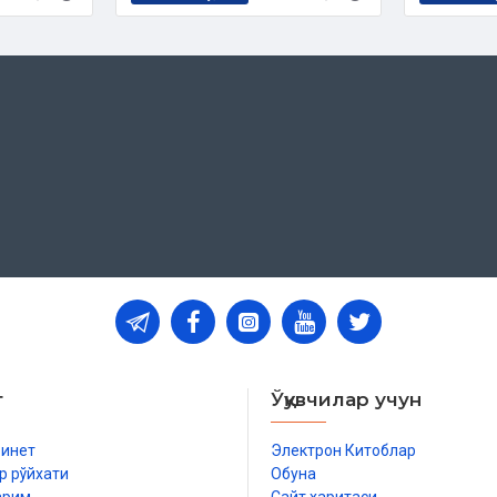
igan o'yinlar
т
Ўқувчилар учун
бинет
Электрон Китоблар
р рўйхати
Обуна