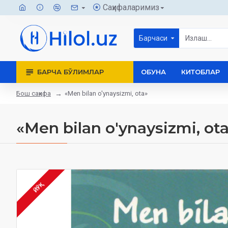
Саҳифаларимиз
Барчаси
БАРЧА БЎЛИМЛАР
ОБУНА
КИТОБЛАР
Бош саҳифа
«Men bilan o'ynaysizmi, ota»
«Men bilan o'ynaysizmi, ot
ЙЎҚ