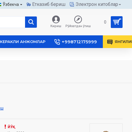
Етказиб бериш
Электрон китоблар
Ўзбекча
0
Кириш
Рўйхатдан ўтиш
+998712175999
КЕРАКЛИ АНЖОМЛАР
ЯНГИЛИ
иш
ЙЎҚ