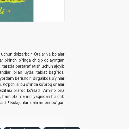
uchun dolzarbdir. Otalar va bolalar
r birinchi o‘ringa chiqib qolayotgan
tarzda bartaraf etish uchun ajoyib
ndlari bilan uyda, tabiat
bag‘rida
,
yordam berishdir. Birgalikda o‘yinlar
 Ko‘pchilik bu o‘rinda ko‘proq onalar
vazifasi o‘laroq ko‘riladi. Ammo ona
 ham ota mehrini yaqindan his qilib
osdir! Bolajonlar qahramoni bo‘lgan