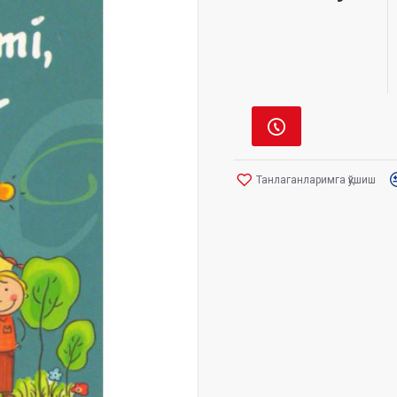
Танлаганларимга қўшиш