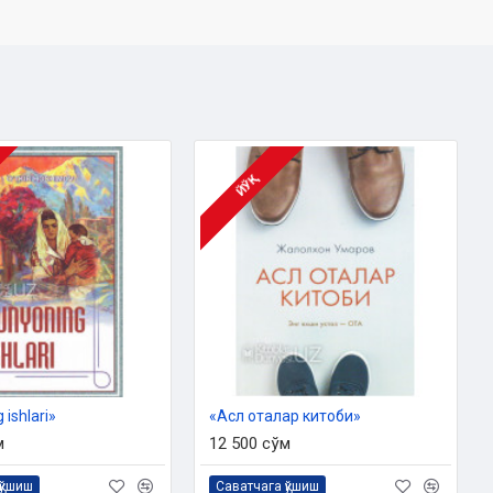
ЙЎҚ
 ishlari»
«Асл оталар китоби»‎
м
12 500 сўм
қўшиш
Саватчага қўшиш