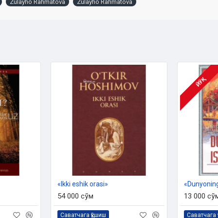
Zulayho Rahmatova
Zulayho Rahmatova
ЙЎҚ
«Ikki eshik orasi»
«Dunyoning
54 000 сўм
13 000 сў
Саватчага қўшиш
Саватчага 