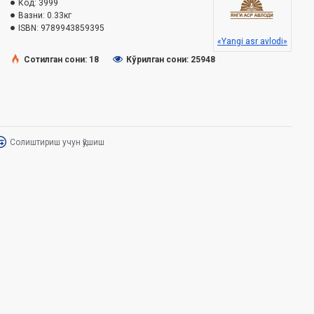
Код:
3999
Вазни:
0.33кг
ISBN:
9789943859395
«Yangi asr avlodi»
Сотилган сони: 18
Кўрилган сони: 25948
Солиштириш учун қўшиш