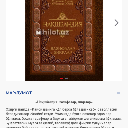
МАЪЛУМОТ
«Нақшбандия: вазифалар, зикрлар»
Охирги пайтда «Қайси шайхга қўл берса бўлади?» каби саволларни
берадиганлар кўпайиб кетди. Ўзимизда бунга сазовор одамлар
бўлмаса, бошқа тарафларга боришга тайёрман деганлар ҳам йўқ эмас.
Бу ҳолатларни мулоҳаза қилиб, тасаввуфдаги фикрий тушунчалар
етарлича баён қилинса ҳам, амалий жиҳатдан бирор нарса йўқлиги