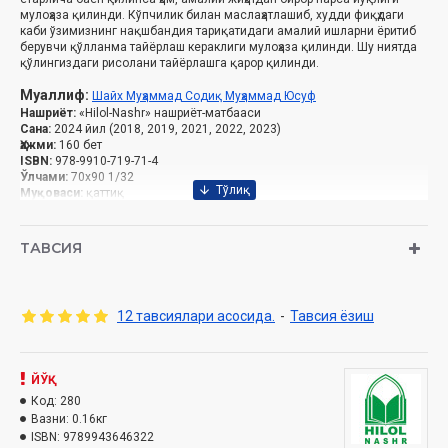
мулоҳаза қилинди. Кўпчилик билан маслаҳатлашиб, худди фиқҳдаги
каби ўзимизнинг нақшбандия тариқатидаги амалий ишларни ёритиб
берувчи қўлланма тайёрлаш кераклиги мулоҳаза қилинди. Шу ниятда
қўлингиздаги рисолани тайёрлашга қарор қилинди.
Муаллиф:
Шайх Муҳаммад Содиқ Муҳаммад Юсуф
Нашриёт:
«Hilol-Nashr» нашриёт-матбааси
Сана:
2024 йил (2018, 2019, 2021, 2022, 2023)
Ҳажми:
160 бет
ISBN:
978-9910-719-71-4
Ўлчами:
70х90 1/32
Муқоваси:
қаттиқ
Ўзбекистон Республикаси Дин ишлари бўйича
ТАВСИЯ
қўмитасининг 2024 йил 31 июлдаги 03-07/4636-рақамли
хулосаси асосида тайёрланди.
12 тавсиялари асосида.
-
Тавсия ёзиш
Аллоҳ таолога У Зотнинг Ўзига муносиб ҳамду санолар бўлсин!
ЙЎҚ
Расули акрам Муҳаммад Мустафога салавот ва саломлар бўлсин!
Код:
280
Вазни:
0.16кг
Аллоҳ таолога сонсиз-саноқсиз шукрлар бўлсинким, мустабид
ISBN:
9789943646322
тузум даврида юз берган камчиликларни тугатиб, динимизни