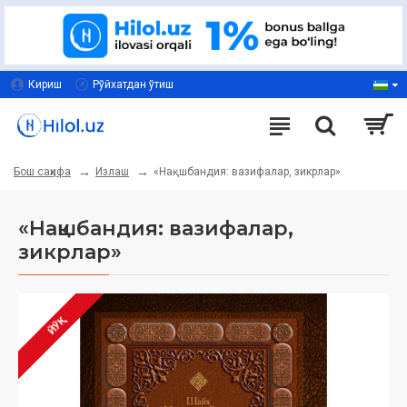
Кириш
Рўйхатдан ўтиш
Излаш
«Нақшбандия: вазифалар, зикрлар»
Бош саҳифа
«Нақшбандия: вазифалар,
зикрлар»
ЙЎҚ