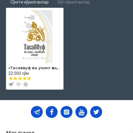
Сўнгги кўрилганлар
Кўп кўрилганлар
«Тасаввуф ва унинг ҳақиқати ҳақида муқаддима»
22 000 сўм
Маълумот