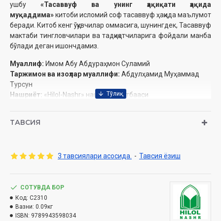
ушбу
«Тасаввуф ва унинг ҳақиқати ҳақида
муқаддима»
китоби исломий соф тасаввуф ҳақида маълумот
беради. Китоб кенг ўқувчилар оммасига, шунингдек, Тасаввуф
мактаби тингловчилари ва тадқиқотчиларига фойдали манба
бўлади деган ишончдамиз.
Муаллиф:
Имом Абу Абдураҳмон Суламий
Таржимон ва изоҳлар муаллифи:
Абдулҳамид Муҳаммад
Турсун
Нашриёт:
«Нilol-Nashr» нашриёт-матбааси
Сана:
2020 йил
Ҳажми:
112 бет
ТАВСИЯ
ISBN:
978-9943-5980-3-4
Ўлчами:
70×90 1/32
Муқоваси:
қаттиқ
3 тавсиялари асосида.
-
Тавсия ёзиш
Ўзбекистон Республикаси Вазирлар Маҳкамаси ҳузуридаги
СОТУВДА БОР
Дин ишлари бўйича қўмитанинг 2020 йил 4 январдаги 48
Код:
C2310
сонли тавсияси ила чоп этилган.
Вазни:
0.09кг
ISBN:
9789943598034