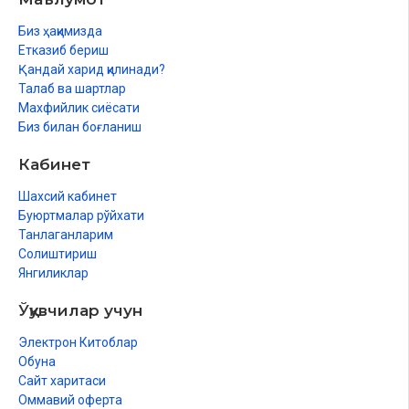
Биз ҳақимизда
Етказиб бериш
Қандай харид қилинади?
Талаб ва шартлар
Махфийлик сиёсати
Биз билан боғланиш
Кабинет
Шахсий кабинет
Буюртмалар рўйхати
Танлаганларим
Солиштириш
Янгиликлар
Ўқувчилар учун
Электрон Китоблар
Обуна
Сайт харитаси
Оммавий оферта