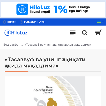
Кириш
Рўйхатдан ўтиш
«Тасаввуф ва унинг ҳақиқати ҳақида муқаддима»
Бош саҳифа
«Тасаввуф ва унинг ҳақиқати
ҳақида муқаддима»