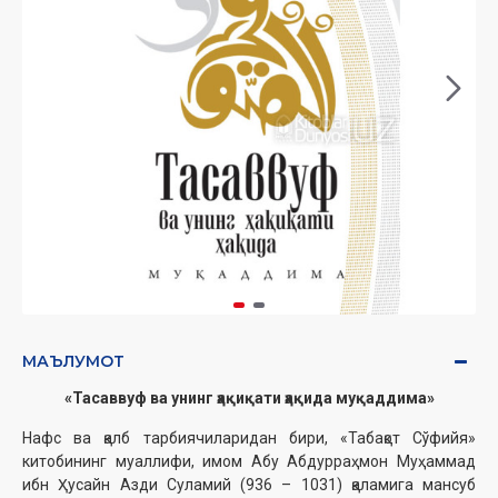
МАЪЛУМОТ
«Тасаввуф ва унинг ҳақиқати ҳақида муқаддима»
Нафс ва қалб тарбиячиларидан бири, «Табақот Сўфийя»
китобининг муаллифи, имом Абу Абдурраҳмон Муҳаммад
ибн Ҳусайн Азди Суламий (936 – 1031) қаламига мансуб