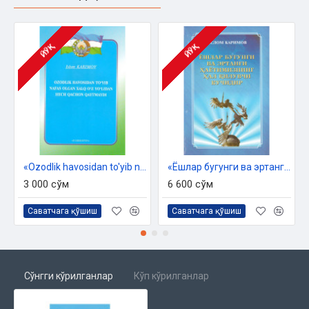
ЙЎҚ
ЙЎҚ
«Ozodlik havosidan to'yib nafas olgan xalq o'z yo'lidan hech qachon qaytmaydi»
«Ёшлар бугунги ва эртанги ҳаётимизнинг ҳал қилувчи кучидир»
3 000 сўм
6 600 сўм
Саватчага қўшиш
Саватчага қўшиш
Сўнгги кўрилганлар
Кўп кўрилганлар