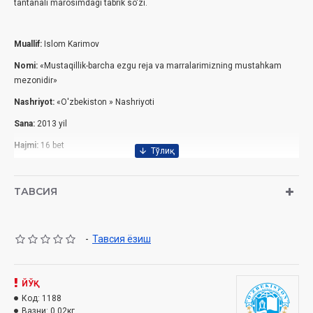
tantanali marosimdagi tabrik so'zi.
Muallif:
Islom Karimov
Nomi:
«Mustaqillik-barcha ezgu reja va marralarimizning mustahkam
mezonidir»
Nashriyot:
«O'zbekiston » Nashriyoti
Sanа:
2013 yil
Hajmi:
16 bet
ISBN:
978-9943-28-033-5
O'lchami:
70x90 1/32
ТАВСИЯ
Muqovasi:
Yumshoq
-
Тавсия ёзиш
ЙЎҚ
Код:
1188
Вазни:
0.02кг