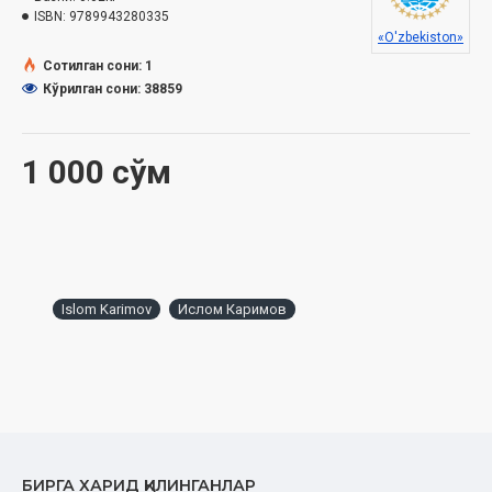
ISBN:
9789943280335
«O'zbekiston»
Сотилган сони: 1
Кўрилган сони: 38859
1 000 сўм
Islom Karimov
Ислом Каримов
БИРГА ХАРИД ҚИЛИНГАНЛАР