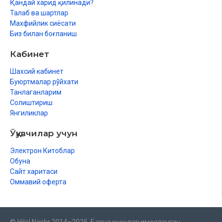
Қандай харид қилинади?
Талаб ва шартлар
Махфийлик сиёсати
Биз билан боғланиш
Кабинет
Шахсий кабинет
Буюртмалар рўйхати
Танлаганларим
Солиштириш
Янгиликлар
Ўқувчилар учун
Электрон Китоблар
Обуна
Сайт харитаси
Оммавий оферта