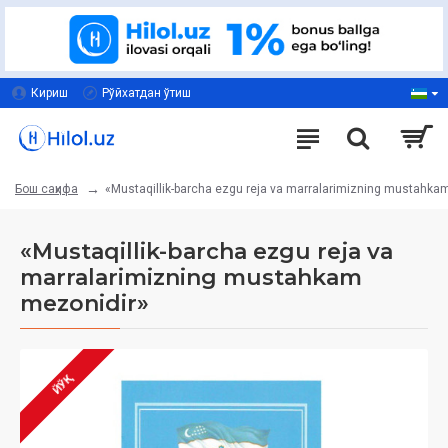
Кириш
Рўйхатдан ўтиш
«Mustaqillik-barcha ezgu reja va marralarimizning mustahka
Бош саҳифа
«Mustaqillik-barcha ezgu reja va
marralarimizning mustahkam
mezonidir»
ЙЎҚ