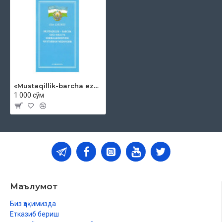
«Mustaqillik-barcha ezgu reja va marralarimizning mustahkam mezonidir»
1 000 сўм
Маълумот
Биз ҳақимизда
Етказиб бериш