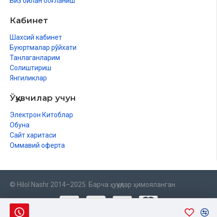
Биз билан боғланиш
Кабинет
Шахсий кабинет
Буюртмалар рўйхати
Танлаганларим
Солиштириш
Янгиликлар
Ўқувчилар учун
Электрон Китоблар
Обуна
Сайт харитаси
Оммавий оферта
© Hilol Nashr 2014–2025. Барча ҳуқуқлар ҳимояланган