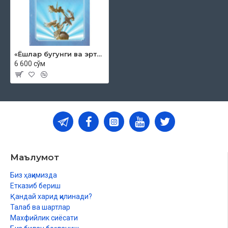
«Ёшлар бугунги ва эртанги ҳаётимизнинг ҳал қилувчи кучидир»
6 600 сўм
Маълумот
Биз ҳақимизда
Етказиб бериш
Қандай харид қилинади?
Талаб ва шартлар
Махфийлик сиёсати