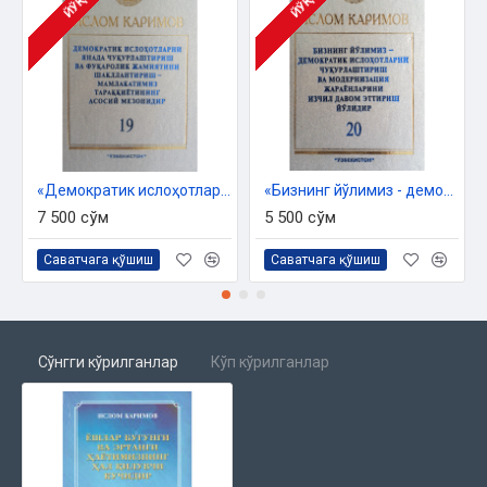
Маънавий юксалиш - давр талаби‎
ЙЎҚ
ЙЎҚ
Ўзбекистон - ягона Ватан‎
Эртага ким бўлишимиз, қандай янги марраларни
‎эгаллашимиз керак?‎
«Демократик ислоҳотларни янада чуқурлаштириш ва фуқоролик жамиятини шакллантириш – мамлакатимиз тараққиётининг асосий мезонидир» 19-жилд
«Бизнинг йўлимиз - демократик ислоҳотларни чуқурлаштириш ва модернизация жараёнларини изчил давом эттириш йўлидир» 20-жилд
7 500 сўм
5 500 сўм
Саватчага қўшиш
Саватчага қўшиш
Сўнгги кўрилганлар
Кўп кўрилганлар