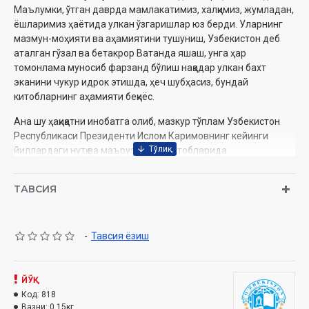
‎Маълумки, ўтган даврда мамлакатимиз, халқимиз, жумладан,
‎ёшларимиз ҳаётида улкан ўзгаришлар юз берди. Уларнинг
‎мазмун-моҳияти ва аҳамиятини тушуниш, Узбекистон деб
‎аталган гўзал ва бетакрор Ватанда яшаш, унга ҳар
томонлама ‎муносиб фарзанд бўлиш нақадар улкан бахт
эканини чукур идрок ‎этишда, ҳеч шубҳасиз, бундай
китобларнинг аҳамияти беқиёс.‎
Ана шу ҳақиқатни инобатга олиб, мазкур тўплам Узбекистон
‎Республикаси Президенти Ислом Каримовнинг кейинги
‎йиллардаги нутқ ва маърузалари, китобларида
мамлакатимиз ‎ёшлари, уларнинг олдида турган мақсад ва
вазифалар, барчамиз ‎учун муқаддас бўлган она юртимизни
ТАВСИЯ
кўз қорачиғидек асраш ‎ҳақидаги энг муҳим, халқимиз ўртасида
кенг ёйилиб, ҳикматли ‎сўзларга айланиб кетган фикр ва
ғоялар билан тўлдирилган ҳолда ‎қайта нашр этилмоқда.‎
-
Тавсия ёзиш
Mуаллиф:
Ислом ‎Каримов
ЙЎҚ
Номи:
«Ёшлар бугунги ва эртанги ҳаётимизнинг ҳал қилувчи
Код:
818
кучидир»
Вазни:
0.15кг