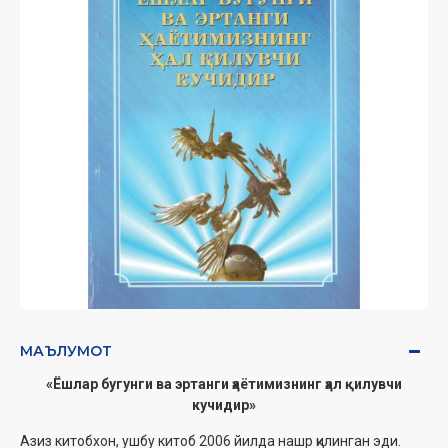
МАЪЛУМОТ
«Ёшлар бугунги ва эртанги ҳаётимизнинг ҳал қилувчи
кучидир»
Азиз китобхон, ушбу китоб 2006 йилда нашр қилинган эди.