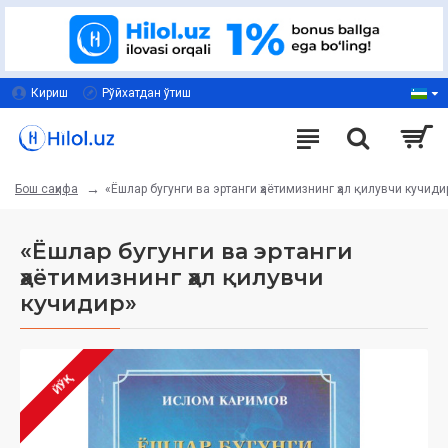
Кириш
Рўйхатдан ўтиш
«Ёшлар бугунги ва эртанги ҳаётимизнинг ҳал қилувчи кучиди
Бош саҳифа
«Ёшлар бугунги ва эртанги
ҳаётимизнинг ҳал қилувчи
кучидир»
ЙЎҚ