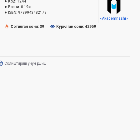
Код:
1244
Вазни:
0.19кг
ISBN:
9789943482173
«Akademnashr»
Сотилган сони: 39
Кўрилган сони: 42959
Солиштириш учун қўшиш