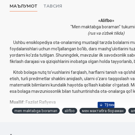
МАЪЛУМОТ
ТАВСИЯ
«Alifbo»
"Men maktabga boraman" tukum
(rus va o'zbek tilida)
Ushbu ensiklopediya ota-onalarning mustaqil tarzda bolalarni m
foydalanishlari uchun mo‘ljallangan bo‘lib, dars mashg‘ulotlarini t
yordami ko‘zda tutilgan. Shuningdek, mavzular ilk savodxonlik sabo
fikrlash darajasi va qiziqishlarini inobatga olgan holda tayyorlanib, 
Kitob bolaga nutq to‘vushlarini farqlash, harflarni tanish va qo‘shib
etish, turli predmetlar shaklini aniqlash, ularni o‘zaro taqqoslash va
matematik bilimlarini kundalik hayotda qo‘llash kabilar o‘rgatadi. 
esa bolaga mavzuniosonlik bilan tushuntirishda ota-onalarga qo‘l k
Muallif:
Fazilat Rafiyeva
Nomi:
«Alifbo»
men maktabga boraman
alifbo
мен мактабга бораман
а
Nashriyot:
«Akademnashr»
Sanа:
2020-yil
Hajmi:
132 bet
ISBN:
978-9943-4821-7-3