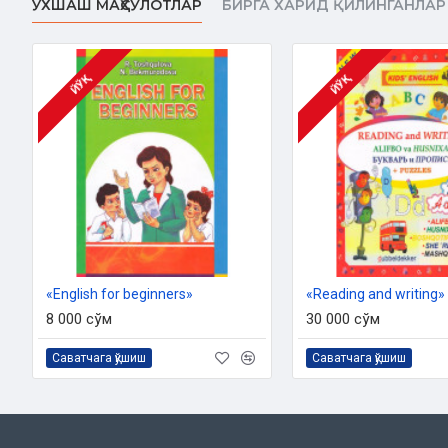
ЎХШАШ МАҲСУЛОТЛАР
БИРГА ХАРИД ҚИЛИНГАНЛАР
O‘lchami:
84x108 1/16
Muqovasi:
yumshoq
ЙЎҚ
ЙЎҚ
«English for beginners»
«Reading and writing»
8 000 сўм
30 000 сўм
Саватчага қўшиш
Саватчага қўшиш