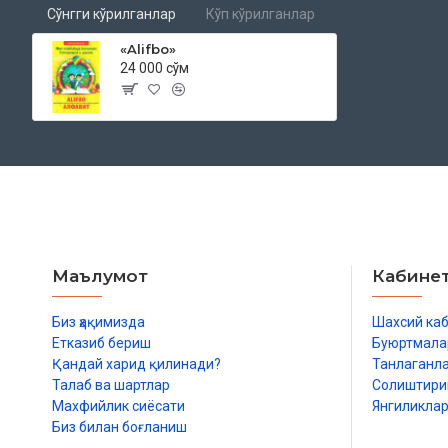
Сўнгги кўрилганлар
Кўп кўрилганлар
«Alifbo»
24 000 сўм
Маълумот
Кабине
Биз ҳақимизда
Шахсий ка
Етказиб бериш
Буюртмала
Қандай харид қилинади?
Танлаганл
Талаб ва шартлар
Солиштир
Махфийлик сиёсати
Янгиликла
Биз билан боғланиш