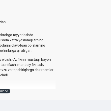
idan
aktabga tayyorlashda
uzishda katta yoshdagilarning
qlarini olayotgan bolalarning
bo'limlarga ajratilgan.
 o‘qish, o‘z fikrini mustaqil bayon
 tasniflash, mantiqiy fikrlash,
Mavzu va topshiriqlarga doir rasmlar
eladi.
лифбо