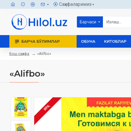
Саҳифаларимиз
Барчаси
БАРЧА БЎЛИМЛАР
ОБУНА
КИТОБЛАР
Бош саҳифа
«Alifbo»
«Alifbo»
ЙЎҚ