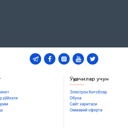
т
Ўқувчилар учун
бинет
Электрон Китоблар
р рўйхати
Обуна
арим
Сайт харитаси
иш
Оммавий оферта
р