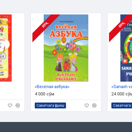
ЙЎҚ
ЙЎҚ
«Весёлая азбука»
«Sanash va
4 000 сўм
24 000 сў
Саватчага қўшиш
Саватчага 