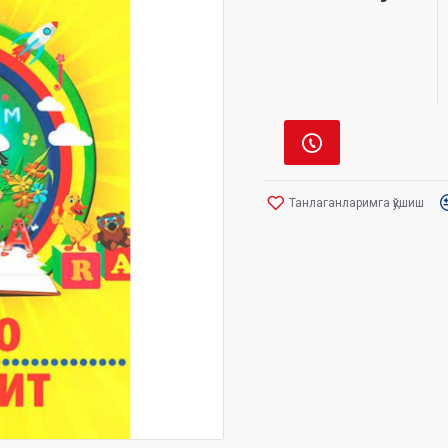
Танлаганларимга қўшиш