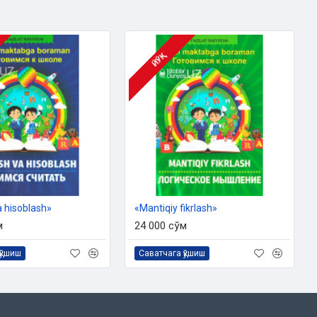
ЙЎҚ
 hisoblash»
«Mantiqiy fikrlash»
м
24 000 сўм
қўшиш
Саватчага қўшиш