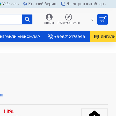
Етказиб бериш
Электрон китоблар
Ўзбекча
0
Кириш
Рўйхатдан ўтиш
+998712175999
КЕРАКЛИ АНЖОМЛАР
ЯНГИЛИ
иш
ЙЎҚ