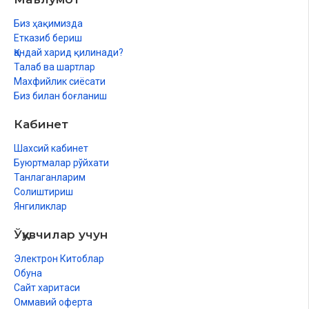
Биз ҳақимизда
Етказиб бериш
Қандай харид қилинади?
Талаб ва шартлар
Махфийлик сиёсати
Биз билан боғланиш
Кабинет
Шахсий кабинет
Буюртмалар рўйхати
Танлаганларим
Солиштириш
Янгиликлар
Ўқувчилар учун
Электрон Китоблар
Обуна
Сайт харитаси
Оммавий оферта