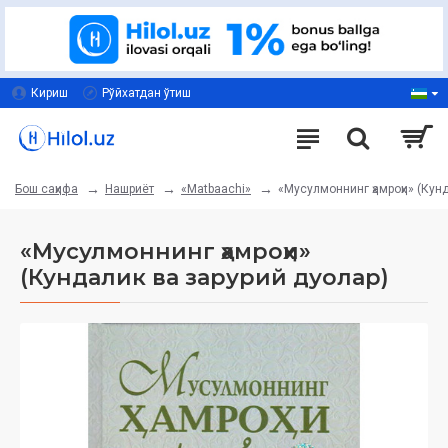
Кириш
Рўйхатдан ўтиш
Нашриёт
«Matbaachi»
«Мусулмоннинг ҳамроҳи» (Кун
Бош саҳифа
«Мусулмоннинг ҳамроҳи»
(Кундалик ва зарурий дуолар)