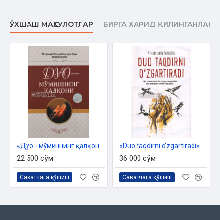
ЎХШАШ МАҲСУЛОТЛАР
БИРГА ХАРИД ҚИЛИНГАНЛАР
«Дуо - мўминнинг қалқони»
«Duo taqdirni o'zgartiradi»
22 500 сўм
36 000 сўм
Саватчага қўшиш
Саватчага қўшиш