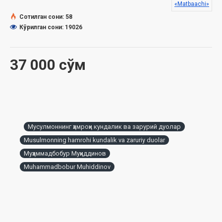
«Matbaachi»
Сотилган сони: 58
Кўрилган сони: 19026
37 000 сўм
Мусулмоннинг ҳамроҳи кундалик ва зарурий дуолар
Musulmonning hamrohi kundalik va zaruriy duolar
Муҳаммадбобур Муҳиддинов
Muhammadbobur Muhiddinov