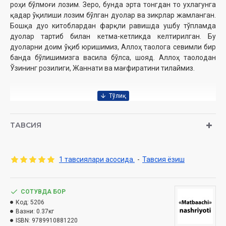
роҳи бўлмоғи лозим. Зеро, бунда эрта тонгдан то ухлагунга
қадар ўқилиши лозим бўлган дуолар ва зикрлар жамланган.
Бошқа дуо китоблардан фарқли равишда ушбу тўпламда
дуолар тартиб билан кетма-кетликда келтирилган. Бу
дуоларни доим ўқиб юришимиз, Аллоҳ таолога севимли бир
банда бўлишимизга васила бўлса, шояд. Аллоҳ таолодан
Ўзининг розилиги, Жаннати ва мағфиратини тилаймиз.
Тайёрловчи:
Муҳаммадбобур Муҳиддинов
Нашриёт:
«Matbaachi»
ТАВСИЯ
Сана:
2024 йил
Ҳажми:
240 бет
ISBN:
978-9910-8812-2-0
Ўлчами:
60×90 1/16‎
1 тавсиялари асосида.
-
Тавсия ёзиш
Муқоваси:
Қаттиқ
СОТУВДА БОР
Код:
5206
Ўзбекистон Республикаси Вазирлар Маҳкамаси ҳузуридаги
Вазни:
0.37кг
Дин ишлари бўйича қўмитанинг 1706-сонли хулосаси
ISBN:
9789910881220
асосида нашрга тайёрланди