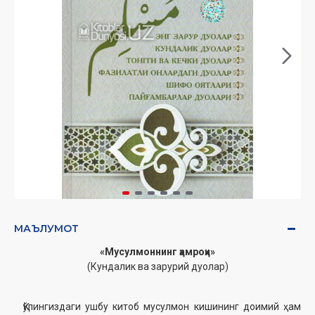
МАЪЛУМОТ
«Мусулмоннинг ҳамроҳи»
(Кундалик ва зарурий дуолар)
Қўлингиздаги ушбу китоб мусулмон кишининг доимий ҳам