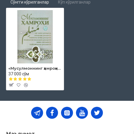
Сўнгги кўрилганлар
Кўп кўрилганлар
«Мусулмоннинг ҳамроҳи» (Кундалик ва зарурий дуолар)
37 000 сўм
Маълумот