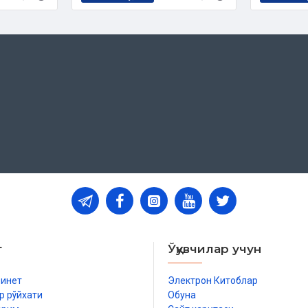
т
Ўқувчилар учун
бинет
Электрон Китоблар
р рўйхати
Обуна