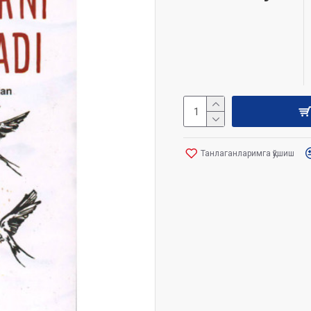
Танлаганларимга қўшиш