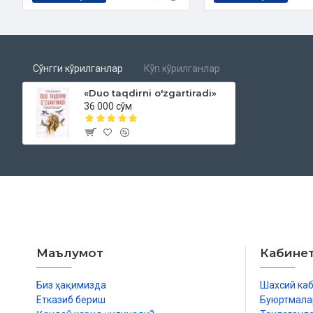
Сўнгги кўрилганлар
Кўп кўрилганлар
«Duo taqdirni o'zgartiradi»
36 000 сўм
Маълумот
Кабине
Биз ҳақимизда
Шахсий ка
Етказиб бериш
Буюртмала