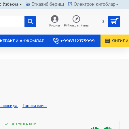
Етказиб бериш
Электрон китоблар
Ўзбекча
0
Кириш
Рўйхатдан ўтиш
+998712175999
КЕРАКЛИ АНЖОМЛАР
ЯНГИЛИ
 асосида.
-
Тавсия ёзиш
СОТУВДА БОР