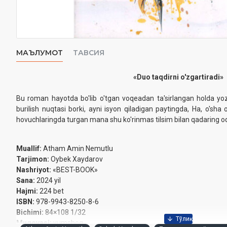
МАЪЛУМОТ
ТАВСИЯ
«Duo taqdirni o'zgartiradi»
Bu roman hayotda bo'lib o'tgan voqeadan ta'sirlangan holda yozi
burilish nuqtasi borki, ayni isyon qiladigan paytingda, На, o'shа
hovuchlaringda turgan mana shu ko'rinmas tilsim bilan qadaring oq
Muallif:
Atham Amin Nemutlu
Tarjimon:
Oybek Xaydarov
Nashriyot:
«BEST-BOOK»
Sana:
2024 yil
Hajmi:
224 bet
ISBN:
978-9943-8250-8-6
Bichimi:
84×108 1/32
Muqovasi:
yumshoq