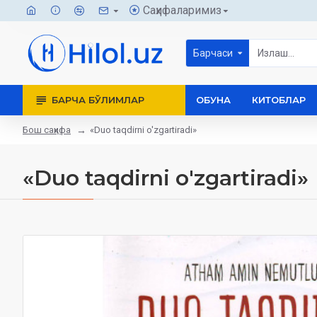
Саҳифаларимиз
Барчаси
БАРЧА БЎЛИМЛАР
ОБУНА
КИТОБЛАР
Бош саҳифа
«Duo taqdirni o'zgartiradi»
«Duo taqdirni o'zgartiradi»