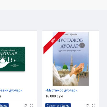
ЙЎҚ
бавий дуолар»
«Мустажоб дуолар»
м
16 000 сўм
қўшиш
Саватчага қўшиш