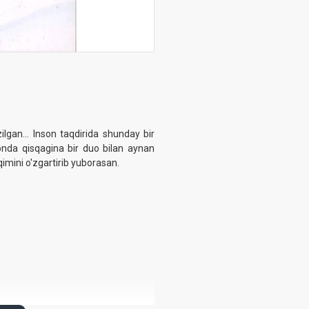
lgan... Inson taqdirida shunday bir
 onda qisqagina bir duo bilan aynan
imini o'zgartirib yuborasan.