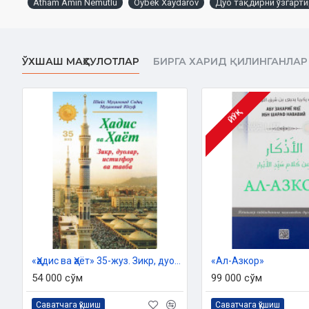
Atham Amin Nemutlu
Oybek Xaydarov
Дуо тақдирни ўзгарт
O'zbekiston Respublikasi Din ishlari bo'yichа qo'mitaning 20
07/1050-sonli xulosasi asosida nashrga 
ЎХШАШ МАҲСУЛОТЛАР
БИРГА ХАРИД ҚИЛИНГАНЛАР
ЙЎҚ
«Ҳадис ва Ҳаёт» 35-жуз. Зикр, дуолар, истиғфор ва тавба китоби
«Ал-Азкор»
54 000 сўм
99 000 сўм
Саватчага қўшиш
Саватчага қўшиш