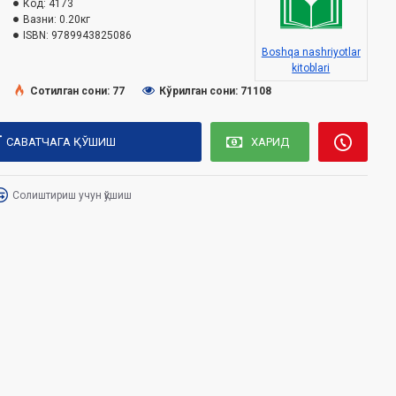
Код:
4173
Вазни:
0.20кг
ISBN:
9789943825086
Boshqa nashriyotlar
kitoblari
Сотилган сони: 77
Кўрилган сони: 71108
САВАТЧАГА ҚЎШИШ
ХАРИД
Солиштириш учун қўшиш