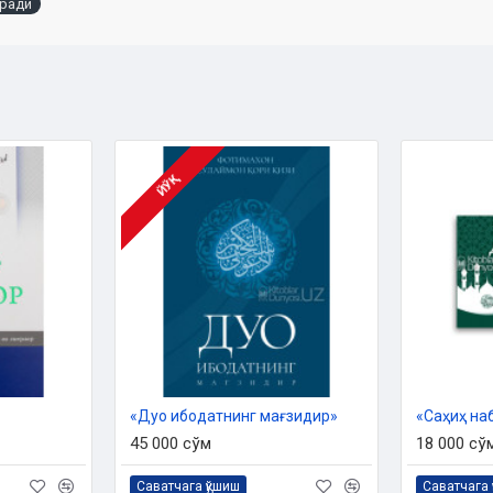
иради
24- yil 27 fevral sanasidagi 03-
tayyorlandi.
ЙЎҚ
«Дуо ибодатнинг мағзидир»
«Саҳиҳ на
45 000 сўм
18 000 сў
Саватчага қўшиш
Саватчага 