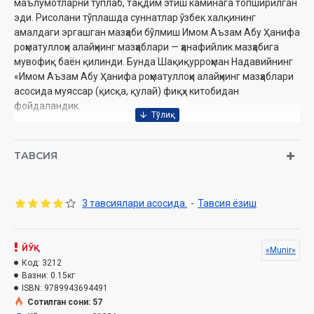
маълумотларни тўплаб, тақдим этиш каминага топширилган
эди. Рисолани тўплашда суннатлар ўзбек халқининг
амалдаги эргашган мазҳаби бўлмиш Имом Аъзам Абу Ҳанифа
роҳматуллоҳи алайҳнинг мазҳаблари — ҳанафийлик мазҳабига
мувофиқ баён қилинди. Бунда Шақиқурроҳман Надавийнинг
«Имом Аъзам Абу Ҳанифа роҳматуллоҳи алайҳнинг мазҳаблари
асосида муяссар (қисқа, қулай) фиқҳ» китобидан
фойдаландик.
Аллоҳ субҳанаҳу ва таоло ушбу камтарона амалимизни Ўз
даргоҳида қабул этиб, дунёда барокатли, охиратимиз учун
ТАВСИЯ
захира бўлишини насиб қилсин. Аввало ўзимизни, қолаверса,
рисолани мутолаа қилган азизларимизни Расулуллоҳ
соллаллоҳу алайҳи васалламнинг суннатлари асосида ҳаёт
3 тавсиялари асосида.
-
Тавсия ёзиш
кечиришларини муваффақ айласин.
1431 ҳижрий сана, 23 рабиъул аввал. Ҳусайнхон Яҳё
Абдулмажид
ЙЎҚ
«Munir»
Код:
3212
Ҳусайнхон Яҳё Абдулмажид
Муаллиф
:
Вазни:
0.15кг
Нашриёт
ISBN:
9789943694491
: «Munir» нашриёти
Сотилган сони: 57
Сана
: 2022 йил