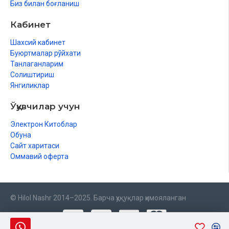
Биз билан боғланиш
Мажлис одоби
Кабинет
Уйқу олдидаги суннатлар
Шахсий кабинет
Буюртмалар рўйхати
Тунги суннатлар
Танлаганларим
Қуръони Каримнинг ҳақи
Солиштириш
Янгиликлар
Хулоса
Ўқувчилар учун
Электрон Китоблар
Обуна
Сайт харитаси
Оммавий оферта
© Hilol Nashr 2014–2025. Барча ҳуқуқлар ҳимояланган