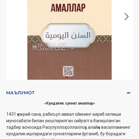
МАЪЛУМОТ
«Кундалик суннат амаллар»
1431 ҳижрий сана, рабиъул аввал ойининг кириб келиши
муносабати билан уюштирилган сийратга бағишланган
тадбир асносида Расулуллоҳ соллаллоҳу алайҳи васалламнинг
кундалик ишларидаги суннатларини ўрганиб, бу борадаги