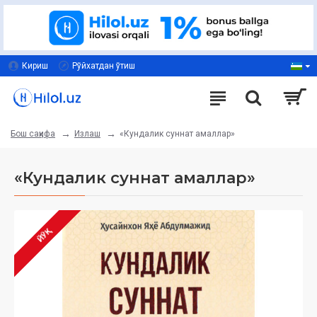
Кириш
Рўйхатдан ўтиш
Излаш
«Кундалик суннат амаллар»
Бош саҳифа
«Кундалик суннат амаллар»
ЙЎҚ