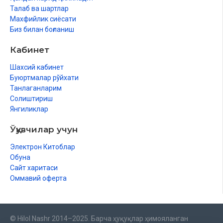
Талаб ва шартлар
Махфийлик сиёсати
Биз билан боғланиш
Кабинет
Шахсий кабинет
Буюртмалар рўйхати
Танлаганларим
Солиштириш
Янгиликлар
Ўқувчилар учун
Электрон Китоблар
Обуна
Сайт харитаси
Оммавий оферта
© Hilol Nashr 2014–2025. Барча ҳуқуқлар ҳимояланган