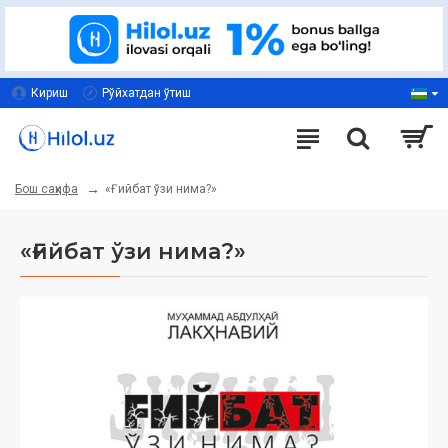
Кириш
Рўйхатдан ўтиш
«Ғийбат ўзи нима?»
Бош саҳифа
«Ғийбат ўзи нима?»