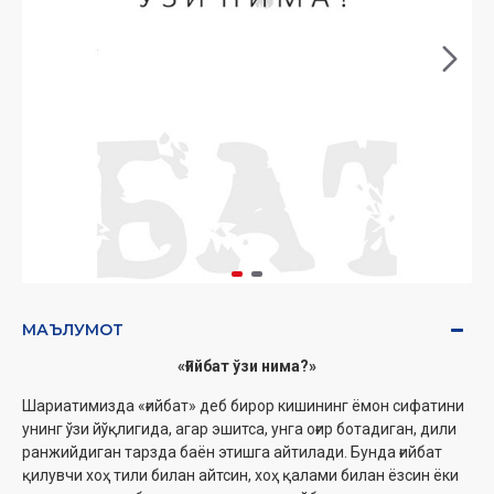
МАЪЛУМОТ
«Ғийбат ўзи нима?»
Шариатимизда «ғийбат» деб бирор кишининг ёмон сифатини
унинг ўзи йўқлигида, агар эшитса, унга оғир ботадиган, дили
ранжийдиган тарзда баён этишга айтилади. Бунда ғийбат
қилувчи хоҳ тили билан айтсин, хоҳ қалами билан ёзсин ёки