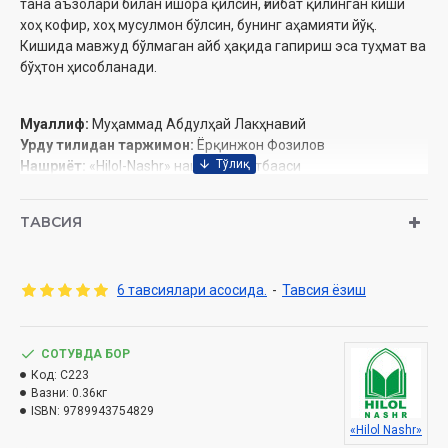
тана аъзолари билан ишора қилсин, ғийбат қилинган киши
хоҳ кофир, хоҳ мусулмон бўлсин, бунинг аҳамияти йўқ.
Кишида мавжуд бўлмаган айб ҳақида гапириш эса туҳмат ва
бўҳтон ҳисобланади.
Муаллиф:
Муҳаммад Абдулҳай Лакҳнавий
Урду тилидан таржимон:
Ёрқинжон Фозилов
Нашриёт:
«Hilol-Nashr» нашриёт-матбааси
Сана:
2022 йил (2017, 2021)
ISBN:
978-9943-8744-0-4
ТАВСИЯ
Хажми:
264 бет
Ўлчами:
84х108 1/32
Муқоваси:
Қаттиқ
6 тавсиялари асосида.
-
Тавсия ёзиш
Ўзбекистон Республикаси Вазирлар Маҳкамаси
ҳузуридаги Дин ишлари бўйича қўмитанинг 2022 йилдаги
СОТУВДА БОР
03-07/9042-сонли хулосаси асосида нашрга тайёрланди.
Код:
C223
Вазни:
0.36кг
ISBN:
9789943754829
Мундарижа
«Hilol Nashr»