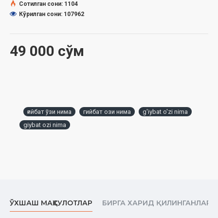
Сотилган сони: 1104
Муаллифнинг таржимаи ҳоли
Кўрилган сони: 107962
Абул Ҳасанот Муҳаммад Абдулҳай Лакҳнавий ал-Ҳиндий
Муқаддима
49 000 сўм
Ғийбатнинг таърифи
Ғийбатнинг тақсимлари
Ғийбатнинг рухсат этилган турлари
ғийбат ўзи нима
гийбат ози нима
g'iybat o'zi nima
Ножоиз ғийбатнинг таърифи
giybat ozi nima
Ғийбатдан ман қилишга тегишли ҳукмлар, ҳадислар ва
хабарлар
Ҳозирги кундаги барча
Балоларга ғийбат сабабдир
Ғийбатни ҳаром қилган оят
ЎХШАШ МАҲСУЛОТЛАР
БИРГА ХАРИД ҚИЛИНГАНЛАР
Ғийбатнинг зарарлари