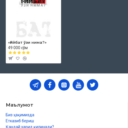
«Ғийбат ўзи нима?»
49 000 сўм
Маълумот
Биз ҳақимизда
Етказиб бериш
Қандай харид қилинади?