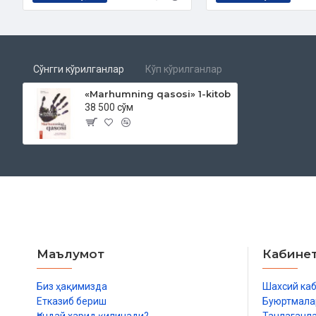
Сўнгги кўрилганлар
Кўп кўрилганлар
«Marhumning qasosi»‎ 1-kitob
38 500 сўм
Маълумот
Кабине
Биз ҳақимизда
Шахсий ка
Етказиб бериш
Буюртмала