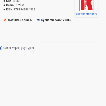
Код:
4033
Вазни:
0.29кг
ISBN:
9789943864368
«Kitobdornashr»
Сотилган сони: 5
Кўрилган сони: 23316
Солиштириш учун қўшиш