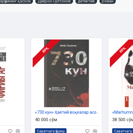
арҳумнинг қасоси
Даврон Султонов
детектив
роман
ЙЎҚ
ЙЎҚ
«730 кун» Ҳаётий воқеалар асосида (роман)
«Marhumnin
40 000 сўм
38 500 сў
Саватчага қўшиш
Саватчага 