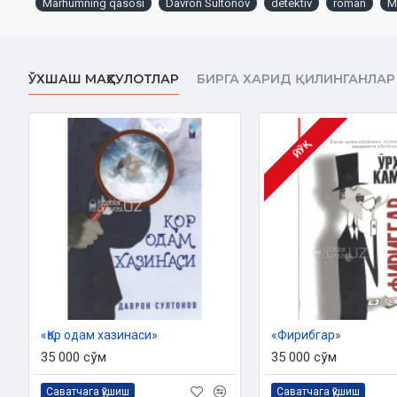
Marhumning qasosi
Davron Sultonov
detektiv
roman
М
Hajmi:
304 bet
ISBN:
978-9943-8643-6-8
O‘lchami:
84×108 1/32
Muqovasi:
yumshoq
ЎХШАШ МАҲСУЛОТЛАР
БИРГА ХАРИД ҚИЛИНГАНЛАР
ЙЎҚ
«Қор одам хазинаси»
«Фирибгар»
35 000 сўм
35 000 сўм
Саватчага қўшиш
Саватчага қўшиш