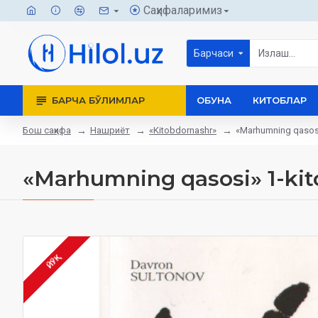
Саҳифаларимиз
Барчаси
БАРЧА БЎЛИМЛАР
ОБУНА
КИТОБЛАР
Бош саҳифа
Нашриёт
«Kitobdornashr»
«Marhumning qasosi
«Marhumning qasosi»‎ 1-kit
ЙЎҚ