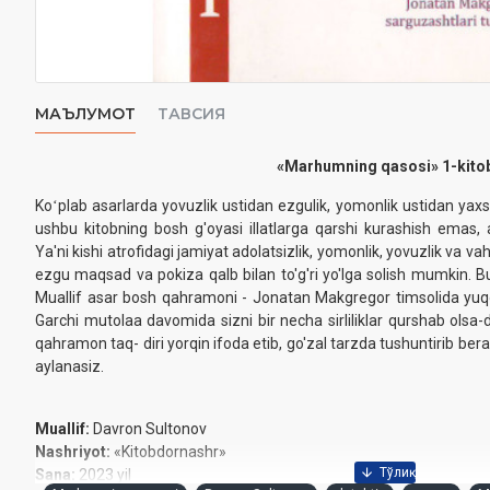
МАЪЛУМОТ
ТАВСИЯ
«Marhumning qasosi»‎ 1-kito
Koʻplab asarlarda yovuzlik ustidan ezgulik, yomonlik ustidan yaxsh
ushbu kitobning bosh g'oyasi illatlarga qarshi kurashish emas, ak
Ya'ni kishi atrofidagi jamiyat adolatsizlik, yomonlik, yovuzlik va vah
ezgu maqsad va pokiza qalb bilan to'g'ri yo'lga solish mumkin. Bu
Muallif asar bosh qahramoni - Jonatan Makgregor timsolida yuqor
Garchi mutolaa davomida sizni bir necha sirliliklar qurshab olsa-
qahramon taq- diri yorqin ifoda etib, go'zal tarzda tushuntirib be
aylanasiz.
Muallif:
Davron Sultonov
Nashriyot:
«Kitobdornashr»
Sana:
2023 yil