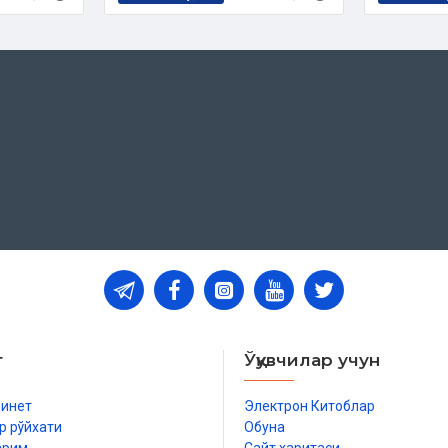
т
Ўқувчилар учун
бинет
Электрон Китоблар
р рўйхати
Обуна