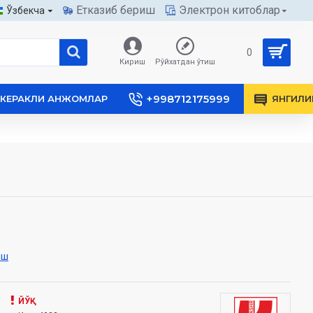
Етказиб бериш
Электрон китоблар
Ўзбекча
0
Кириш
Рўйхатдан ўтиш
+998712175999
КЕРАКЛИ АНЖОМЛАР
ЯНГИЛИ
иш
ЙЎҚ