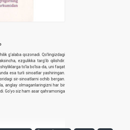
b
ilik g'alaba qozonadi. Qo'lingizdagi
sincha, ezgulikka targ'ib qilishdir.
shiyliklarga to'la bo'lsa-da, uni faqat
nda esa turli sinoatlar yashiringan.
idagi sir-sinoatlarni ochib bergan.
da, anglay olmaganlaringizni har bir
radi. Go'yo siz ham asar qahramoniga