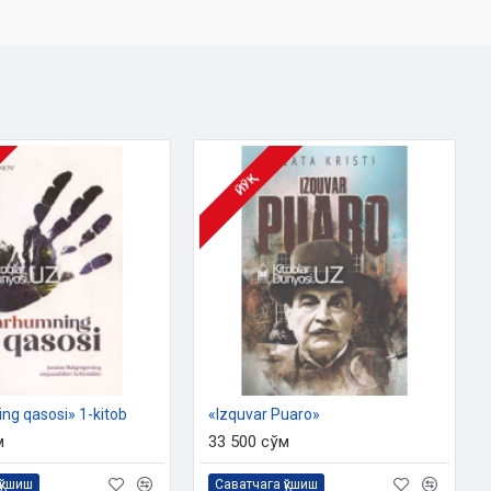
ЙЎҚ
g qasosi»‎ 1-kitob
«Izquvar Puaro»‎
м
33 500 сўм
қўшиш
Саватчага қўшиш