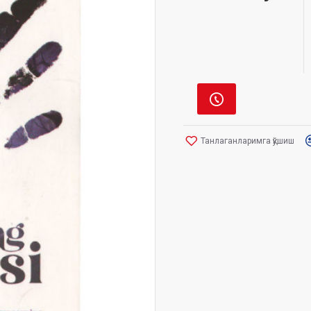
Танлаганларимга қўшиш