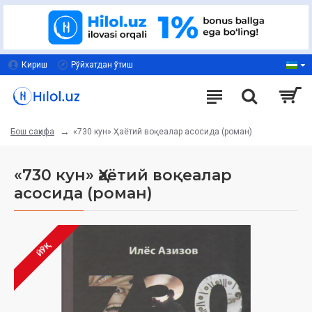
Кириш
Рўйхатдан ўтиш
«730 кун» Ҳаётий воқеалар асосида (роман)
Бош саҳифа
«730 кун» Ҳаётий воқеалар
асосида (роман)
ЙЎҚ