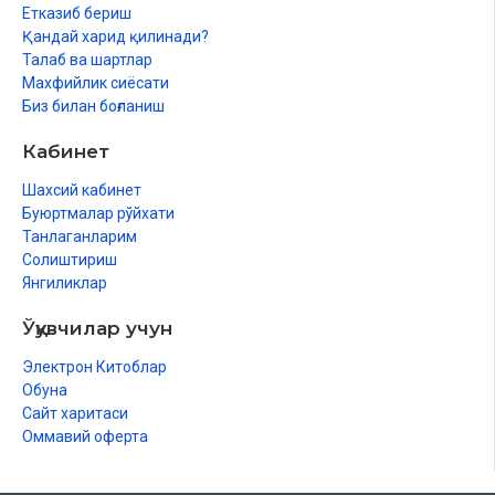
Етказиб бериш
Қандай харид қилинади?
Талаб ва шартлар
Махфийлик сиёсати
Биз билан боғланиш
Кабинет
Шахсий кабинет
Буюртмалар рўйхати
Танлаганларим
Солиштириш
Янгиликлар
Ўқувчилар учун
Электрон Китоблар
Обуна
Сайт харитаси
Оммавий оферта