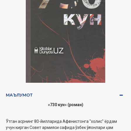
МАЪЛУМОТ
«730 кун» (роман)
Ўтган асрнинг 80-йилларида Афғонистонга "холис" ёрдам
учун кирган Совет армияси сафида ўзбек ўғлонлари ҳам