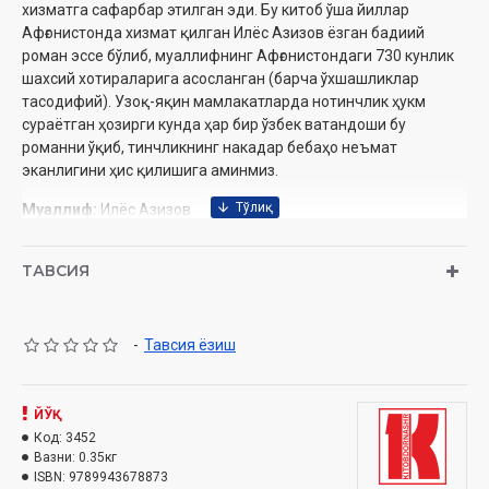
хизматга сафарбар этилган эди. Бу китоб ўша йиллар
Афғонистонда хизмат қилган Илёс Азизов ёзган бадиий
роман эссе бўлиб, муаллифнинг Афғонистондаги 730 кунлик
шахсий хотираларига асосланган (барча ўхшашликлар
тасодифий). Узоқ-яқин мамлакатларда нотинчлик ҳукм
сураётган ҳозирги кунда ҳар бир ўзбек ватандоши бу
романни ўқиб, тинчликнинг накадар бебаҳо неъмат
эканлигини ҳис қилишига аминмиз.
Муаллиф:
Илёс Азизов
Нашриёт:
«Kitobdornashr»
Сана:
2022
йил
ТАВСИЯ
Ҳажми:
256 бет
ISBN:
978-9943-6788-7-3
Ўлчами:
84×108 1/32
-
Тавсия ёзиш
Муқоваси:
Қаттиқ
ЙЎҚ
Код:
3452
Вазни:
0.35кг
ISBN:
9789943678873