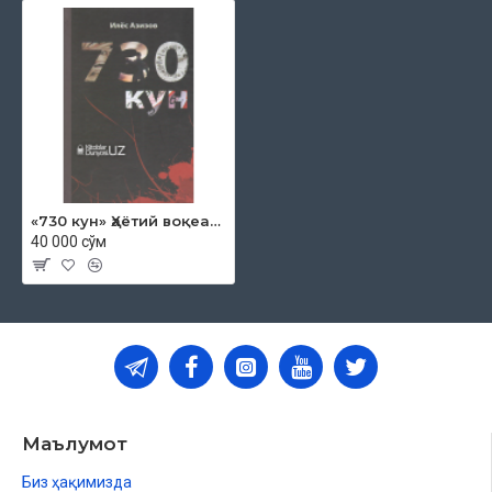
«730 кун» Ҳаётий воқеалар асосида (роман)
40 000 сўм
Маълумот
Биз ҳақимизда