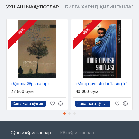
ЎХШАШ МАҲСУЛОТЛАР
БИРГА ХАРИД ҚИЛИНГАНЛАР
ЙЎҚ
ЙЎҚ
«Қонли йўргаклар»
«Ming quyosh shu'lasi» (to'plam)
27 500 сўм
40 000 сўм
Саватчага қўшиш
Саватчага қўшиш
Сўнгги кўрилганлар
Кўп кўрилганлар