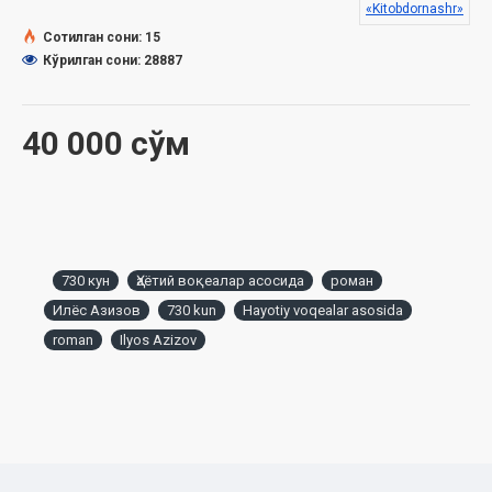
«Kitobdornashr»
Сотилган сони: 15
Кўрилган сони: 28887
40 000 сўм
730 кун
Ҳаётий воқеалар асосида
роман
Илёс Азизов
730 kun
Hayotiy voqealar asosida
roman
Ilyos Azizov