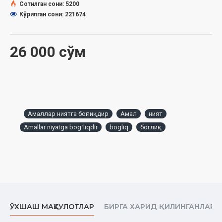
ўргандилар. Саҳиҳ ҳадисларни алоҳида, ҳадиси қудсийларни
Сотилган сони: 5200
алоҳида, ваъз-насиҳатга оид ҳадисларни алоҳида, илмга оид
Кўрилган сони: 221674
ҳадисларни алоҳида, силаи раҳмга оид ҳадисларни алоҳида ва
шунга ўхшаш бошқа соҳаларга тегишли ҳадисларни ҳам алоҳида
ўрганиш ишлари йўлга қўйилди.
26 000 сўм
Шу билан бирга, баъзи ҳадиси шарифларга алоҳида ном
қўйиш, уларнинг бошқа ҳадислардан ажралиб туришини
таъкидлаш одатлари ҳам юзага келди.
Камина ходимингиз ўзининг ҳадиси шарифга оид асарларини
битиш давомида улуғ олим ва муҳаддисларимизнинг маълум
бир ҳадиси шарифларни «Исломнинг мадори» деб
Амаллар ниятга боғлиқдир
Амал
ният
номлаганларини мулоҳаза қилди.
Amallar niyatga bogʻliqdir
bogliq
боглиқ
Мисол учун, имом Нававий ўзининг «Саҳиҳи Муслим»га ёзган
шарҳида «Дин насиҳатдир» ҳадиси хусусида: «Бу ҳадиснинг
шаъни улуғдир. У Исломнинг мадоридир», деган (2-жуз, 37-
бет).
Имом Абу Довуд раҳматуллоҳи алайҳи эса «Албатта, амаллар
ниятларга боғлиқдир» ҳадиси хусусида шундай дейди:
«Бу ҳадис Исломнинг мадори бўлган ҳадислардандир.
Инсоннинг дини учун тўртта ҳадис кифоя. Улар:
ЎХШАШ МАҲСУЛОТЛАР
БИРГА ХАРИД ҚИЛИНГАНЛАР
1. «Албатта, амаллар ниятларга боғлиқдир».
2. «Бирортангиз токи ўзи яхши кўрган нарсани биродарига ҳам