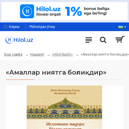
Кириш
Рўйхатдан ўтиш
Нашриёт
«Hilol Nashr»
«Амаллар ниятга боғлиқдир»
Бош саҳифа
«Амаллар ниятга боғлиқдир»