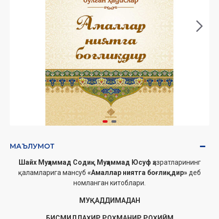
МАЪЛУМОТ
Шайх Муҳаммад Содиқ Муҳаммад Юсуф
ҳазратларининг
қаламларига мансуб
«Амаллар ниятга боғлиқдир»
деб
номланган китоблари.
МУҚАДДИМАДАН
БИСМИЛЛАҲИР РОҲМАНИР РОҲИЙМ