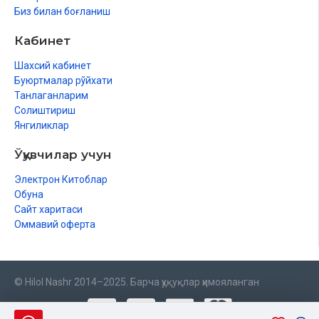
Биз билан боғланиш
Кабинет
Шахсий кабинет
Буюртмалар рўйхати
Танлаганларим
Солиштириш
Янгиликлар
Ўқувчилар учун
Электрон Китоблар
Обуна
Сайт харитаси
Оммавий оферта
© Hilol Nashr 2014–2025. Барча ҳуқуқлар ҳимояланган