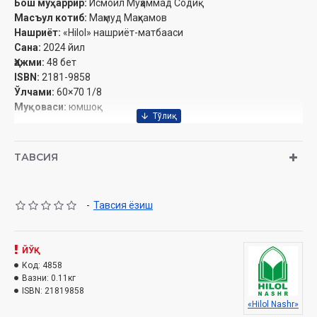
Бош муҳаррир:
Исмоил Муҳаммад Содиқ
Масъул котиб:
Маҳмуд Маҳкамов
Нашриёт:
«Hilol» нашриёт-матбааси‎
Сана:
2024 йил
Ҳажми:
48 бет‎
ISBN:
2181-9858
Ўлчами:
60×70 1/8
Муқоваси:
юмшоқ
Эслатиб ўтамиз, журналга обуна хизмати бор:
ТАВСИЯ
Обуна бўлиш
-
Тавсия ёзиш
Мундарижа
Тафсир
ЙЎҚ
У Расулни юборган Зотдир
Код:
4858
Вазни:
0.11кг
Ҳадис шарҳи
ISBN:
21819858
«Hilol Nashr»
Амаллар ниятга боғлиқдир