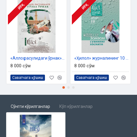
Тарих
ЙЎҚ
ЙЎҚ
Бадр ғазоти ва ҳижрий тўртинчи йилдаги воқеалар
Ҳазратни хотирлаб
Синовлар бука олмаган ҳақиқат
Шеърият
Ғам ема
«Аллоҳ расулидаги ўрнак» журнали («Ҳилол», 9(42)-сони)
«Ҳилол» журналининг 10 (43)-сони
Саодат остонаси
8 000 сўм
8 000 сўм
Ақийқа
Саватчага қўшиш
Саватчага қўшиш
Муслималар саҳифаси
Ҳеч ўйлаб кўрдингми?
Инсон ўзинг
Сўнгги кўрилганлар
Кўп кўрилганлар
Фитрий зирҳимиз
Жаннат райҳонлари
Бошқа туянинг ҳикояси