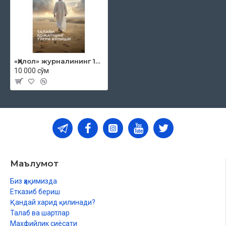
Туйғу
Рамазондан кейин...
«Ҳилол» журналининг 12 (57)-сони
10 000 сўм
Маълумот
Биз ҳақимизда
Етказиб бериш
Қандай харид қилинади?
Талаб ва шартлар
Махфийлик сиёсати