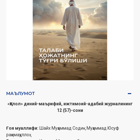
МАЪЛУМОТ
«Ҳилол» диний-маърифий, ижтимоий-адабий журналининг
12 (57)-сони
Ғоя муаллифи:
Шайх Муҳаммад Содиқ Муҳаммад Юсуф
раҳимаҳуллоҳ