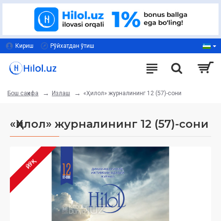
Кириш
Рўйхатдан ўтиш
Излаш
«Ҳилол» журналининг 12 (57)-сони
Бош саҳифа
«Ҳилол» журналининг 12 (57)-сони
ЙЎҚ