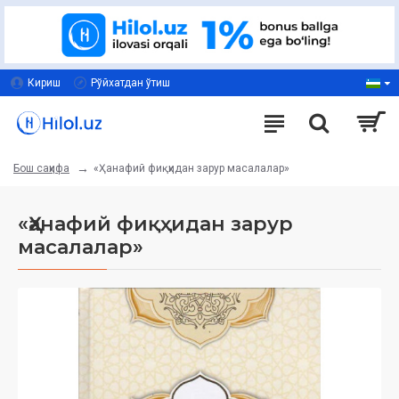
Кириш
Рўйхатдан ўтиш
«Ҳанафий фиқҳидан зарур масалалар»
Бош саҳифа
«Ҳанафий фиқҳидан зарур
масалалар»