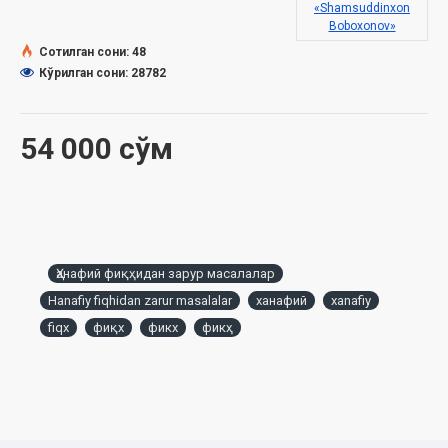
«Shamsuddinxon
Boboxonov»
Сотилган сони: 48
Кўрилган сони: 28782
54 000 сўм
Ҳанафий фиқҳидан зарур масалалар
Hanafiy fiqhidan zarur masalalar
ханафий
xanafiy
fiqx
фиқх
фикх
фикҳ