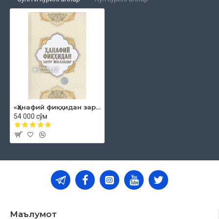
«Ҳанафий фиқҳидан зарур масалалар»
54 000 сўм
Маълумот