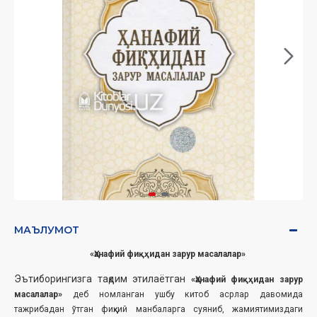
МАЪЛУМОТ
«Ҳанафий фиқҳидан зарур масалалар»
Эътиборингизга тақдим этилаётган
«Ҳанафий фиқҳидан зарур
масалалар»
деб номланган ушбу китоб асрлар давомида
тажрибадан ўтган фиқҳий манбаларга суяниб, жамиятимиздаги