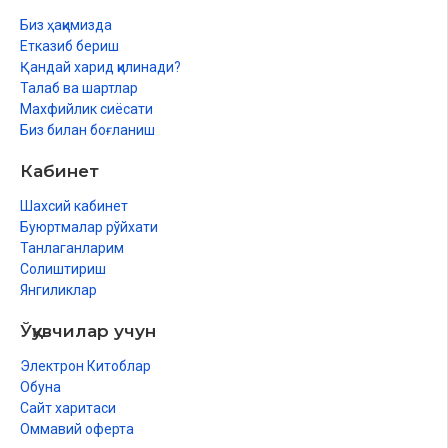
Биз ҳақимизда
Етказиб бериш
Қандай харид қилинади?
Талаб ва шартлар
Махфийлик сиёсати
Биз билан боғланиш
Кабинет
Шахсий кабинет
Буюртмалар рўйхати
Танлаганларим
Солиштириш
Янгиликлар
Ўқувчилар учун
Электрон Китоблар
Обуна
Сайт харитаси
Оммавий оферта