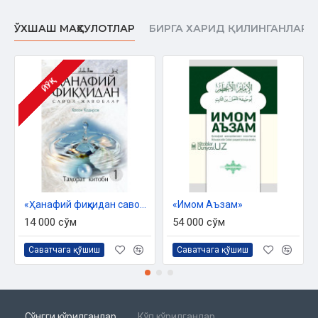
ЎХШАШ МАҲСУЛОТЛАР
БИРГА ХАРИД ҚИЛИНГАНЛАР
ЙЎҚ
«Ҳанафий фиқҳидан савол - жавоблар» Таҳорат китоби 1
«Имом Аъзам»
14 000 сўм
54 000 сўм
Саватчага қўшиш
Саватчага қўшиш
Сўнгги кўрилганлар
Кўп кўрилганлар