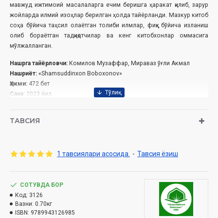
мавжуд ижтимоий масалаларга ечим беришга ҳаракат қилиб, зарур
жойларда илмий изоҳлар берилган ҳолда тайёрланди. Мазкур китоб
соҳа бўйича таҳсил олаётган толиби илмлар, фиқҳ бўйича изланиш
олиб бораётган тадқиқотчилар ва кенг китобхонлар оммасига
мўлжалланган.
Нашрга тайёрловчи:
Комилов Музаффар, Мираваз ўғли Акмал
Нашриёт:
«Shamsuddinxon Boboxonov
»
Ҳажми:
472 бет‎
Сана:
2023 йил
ISBN:
978-9943-12-698-5
Ўлчами:
60х90 1/16
ТАВСИЯ
Муқоваси:
қаттиқ
1 тавсиялари асосида.
-
Тавсия ёзиш
Ўзбекистон Республикаси Вазирлар Маҳкамаси
ҳузуридаги Дин ишлари бўйича қўмитанинг 03-07/8180-
сонли ҳулосаси асосида нашрга тайёрланди
СОТУВДА БОР
Код:
3126
Вазни:
0.70кг
ISBN:
9789943126985