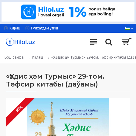
Кириш
Рўйхатдан ўтиш
Излаш
«Ҳәдис ҳәм Турмыс» 29-том. Тәфсир китабы (даў
Бош саҳифа
«Ҳәдис ҳәм Турмыс» 29-том.
Тәфсир китабы (даўамы)
ЙЎҚ