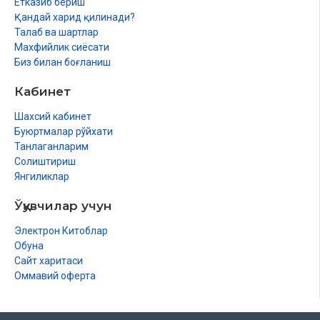
Етказиб бериш
Қандай харид қилинади?
Мунафиқун сүреси
Талаб ва шартлар
Тағобун сүреси
Махфийлик сиёсати
Биз билан боғланиш
Талақ сүреси
Кабинет
Таҳрим сүреси
Шахсий кабинет
Қолам сүреси
Буюртмалар рўйхати
Танлаганларим
Ҳааққоҳ сүреси
Солиштириш
Янгиликлар
Маъариж сүреси
Ўқувчилар учун
Нуҳ алайҳиссалам сүреси
Электрон Китоблар
Жин сүреси
Обуна
Муддассир сүреси
Сайт харитаси
Оммавий оферта
Қыямат сүреси
Ҳәл әтәә сүреси