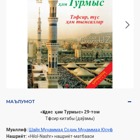
МАЪЛУМОТ
«Ҳәдис ҳәм Турмыс» 29-том
Тәфсир китабы (даўамы)
Муаллиф:
Шайх Муҳаммад Содиқ Муҳаммад Юсуф
Нашриёт:
«Hilol-Nashr» нашриёт-матбааси