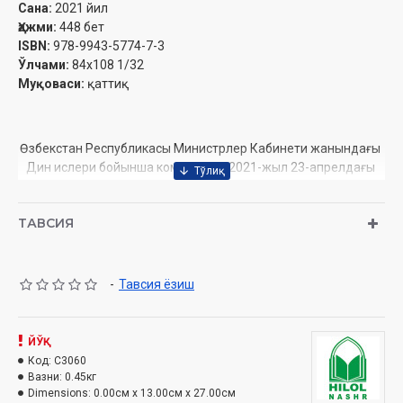
Сана:
2021 йил
Ҳажми:
448 бет
ISBN:
978-9943-5774-7-3
Ўлчами:
84х108 1/32
Муқоваси:
қаттиқ
Өзбекстан Республикасы Министрлер Кабинети жанындағы
Дин ислери бойынша комитеттиң 2021-жыл 23-апрелдағы
03-07/2672-санлы руқсаты тийкарында басып шығарылды.
ТАВСИЯ
Мазмуны
Ҳаж сүреси
-
Тавсия ёзиш
Муъминун сүреси
Нур сүреси
ЙЎҚ
Код:
C3060
Фурқон сүреси
Вазни:
0.45кг
Dimensions:
0.00см x 13.00см x 27.00см