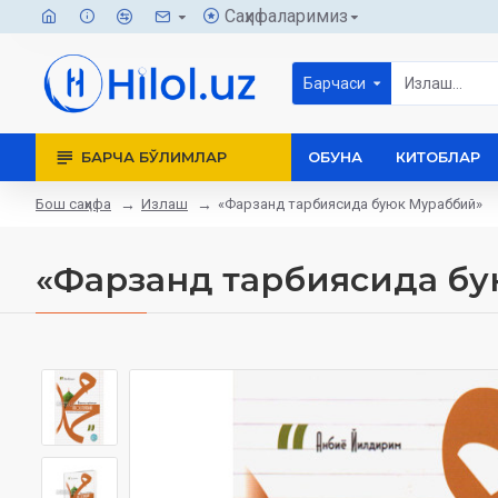
Саҳифаларимиз
Барчаси
БАРЧА БЎЛИМЛАР
ОБУНА
КИТОБЛАР
Бош саҳифа
Излаш
«Фарзанд тарбиясида буюк Мураббий»
«Фарзанд тарбиясида б