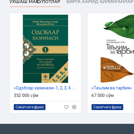
ЎХШАШ МАҲСУЛОТЛАР
БИРГА ХАРИД ҚИЛИНГАНЛАР
кўп маълумотларга эга бўлдик. Кейинроқ эса буларни саралаб,
келтирдик ва сиз ўқувчиларга тақдим қилдик. Китобни тайёр
соллаллоҳу алайҳи васаллам ва у зотнинг болаларга муносабатл
ривоятлардан фойдаланмадик. Чунки Пайғамбаримиз соллалл
ва у зотни ҳаёт раҳбаримизга айлантириш учун уйдирма ривоят
Иймон келтириш бахтини бизларга муяссар қилган Роббимизга 
билан ўртамизда элчи бўлган Муҳаммад соллаллоҳу алайҳи вас
Аллоҳнинг изни билан, бу асар охират сармояси ўлароқ амал 
Анбиё Йилдирим
2021
Муаллиф:
Анбиё Йилдирим
«Одоблар хазинаси» 1, 2, 3, 4 - жузлари
«Таълим ва тарбия»
Таржимонлар:
Мухлиса Козимий, Моҳинабону Бердалиева, Си
352 000 сўм
67 000 сўм
Нашриёт:
«Hilol-Nashr» нашриёт-матбааси
Ҳажми:
112 бет
Саватчага қўшиш
Саватчага қўшиш
Сана:
2024 йил
ISBN:
978-9910-719-88-2
Ўлчами:
60×84 1/16 ‎
Муқоваси:
юмшоқ