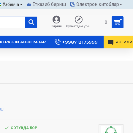
Етказиб бериш
Электрон китоблар
Ўзбекча
0
Кириш
Рўйхатдан ўтиш
+998712175999
КЕРАКЛИ АНЖОМЛАР
ЯНГИЛИ
иш
СОТУВДА БОР