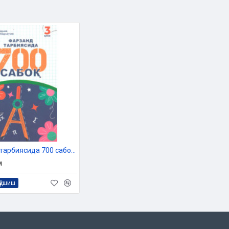
«Фарзанд тарбиясида 700 сабоқ» (3-қисм)
м
қўшиш