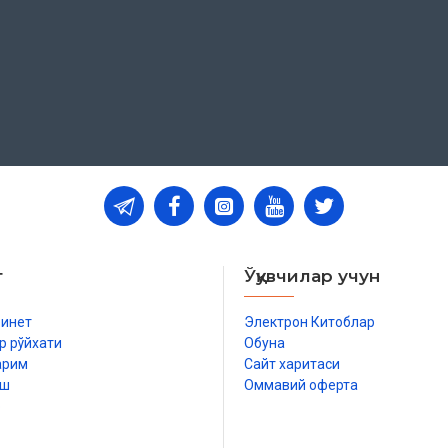
инг 2024 йил 18 июлдаги 03-
оп этилди.
т
Ўқувчилар учун
бинет
Электрон Китоблар
р рўйхати
Обуна
арим
Сайт харитаси
иш
Оммавий оферта
р
им