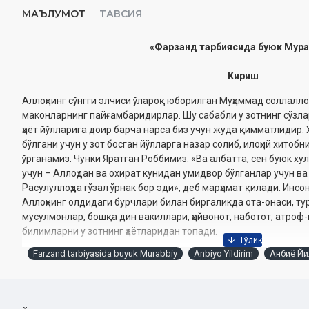
МАЪЛУМОТ
ТАВСИЯ
«Фарзанд тарбиясида буюк Мура
Кириш
Аллоҳнинг сўнгги элчиси ўлароқ юборилган Муҳаммад соллаллоҳ
маконларнинг пайғамбаридирлар. Шу сабабли у зотнинг сўзла
ҳаёт йўлларига доир барча нарса биз учун жуда қимматлидир
бўлгани учун у зот босган йўлларга назар солиб, илоҳий хито
ўрганамиз. Чунки Яратган Роббимиз: «Ва албатта, сен буюк хул
учун – Аллоҳдан ва охират кунидан умидвор бўлганлар учун ва 
Расулуллоҳда гўзал ўрнак бор эди», деб марҳамат қилади. Инсо
Аллоҳнинг олдидаги бурчлари билан биргаликда ота-онаси, тур
мусулмонлар, бошқа дин вакиллари, ҳайвонот, наботот, атроф
билимларни у зотнинг ҳаётларидан топади.
Farzand tarbiyasida buyuk Murabbiy
Anbiyo Yildirim
Анбиё Й
Биз бу китобимизда мўминлар учун ҳар жиҳатдан намуна бўлга
соллаллоҳу алайҳи васалламнинг ҳаётларидан фақатгина бир қ
Шу мақсадда у зотнинг болалар билан муносабатларини клас
ўргандик. Изланишларимиз сўнггида барча мусулмонлар учун 