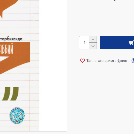
Танлаганларимга қўшиш