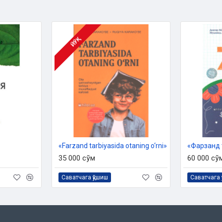
 ривоятларни ҳикоя ҳолига
лаш асносида Расулуллоҳ
ари ҳақидаги асли йўқ
оҳу алайҳи васалламни севишимиз
ЙЎҚ
ларга эҳтиёжимиз йўқ.
ҳамдлар бўлсин. Яратган Зот
алламга салому дурудлар бўлсин.
дафтаримиздан жой олсин.
«Farzand tarbiyasida otaning o‘rni»
тора Нарзуллаева
35 000 сўм
60 000 сў
Саватчага қўшиш
Саватчага 