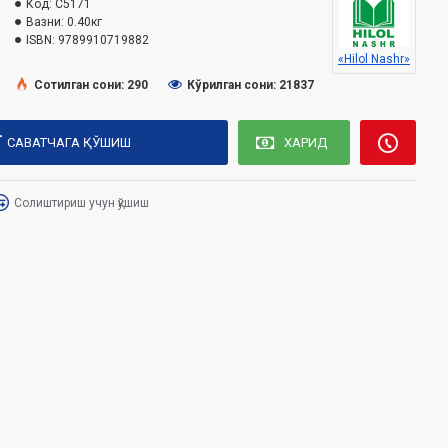
Код:
C5171
Вазни:
0.40кг
ISBN:
9789910719882
«Hilol Nashr»
Сотилган сони: 290
Кўрилган сони: 21837
САВАТЧАГА ҚЎШИШ
ХАРИД
Солиштириш учун қўшиш