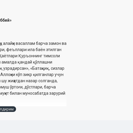
ббий»
у алайҳи васаллам барча замон ва
ри, феъллари ила баён этилган
. Ҳаётлари Қуръоннинг тимсоли
бни амалда қандай қўллашни
қ узрадирсан», «Батаҳқиқ, сизлар
Аллоҳни кўп зикр қилганлар учун
н шу жиҳатдан назар солганда,
муш ўртоғи, дўстлари, барча
-муҳит билан муносабатда зарурий
илдирим
н севикли Пайғамбаримиз
исмини қаламга олишни истадик.
сик манбаларимизга таяниб
тўғри йўлни кўрсатадиган жуда