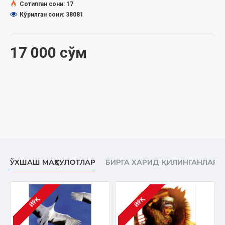
Сана:
2018 йил
Сотилган сони: 17
Ҳажми:
432 бет
Кўрилган сони: 38081
ISBN:
978-9943-27-5
93
-
5
Ўлчами:
84×108 1/32
Муқоваси:
қаттиқ
17 000 сўм
ЎХШАШ МАҲСУЛОТЛАР
БИРГА ХАРИД ҚИЛИНГАНЛАР
ЙЎҚ
ЙЎҚ