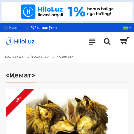
Кириш
Рўйхатдан ўтиш
Бошқалар
«Қиёмат»
Бош саҳифа
«Қиёмат»
ЙЎҚ