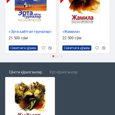
«Эрта қайтган турналар»
«Жамила»
21 500 сўм
22 500 сўм
Саватчага қўшиш
Саватчага қўшиш
Сўнгги кўрилганлар
Кўп кўрилганлар