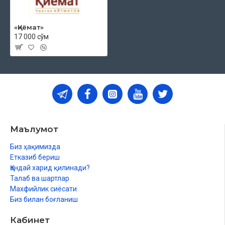
«Қиёмат»
17 000 сўм
Маълумот
Биз ҳақимизда
Етказиб бериш
Қандай харид қилинади?
Талаб ва шартлар
Махфийлик сиёсати
Биз билан боғланиш
Кабинет