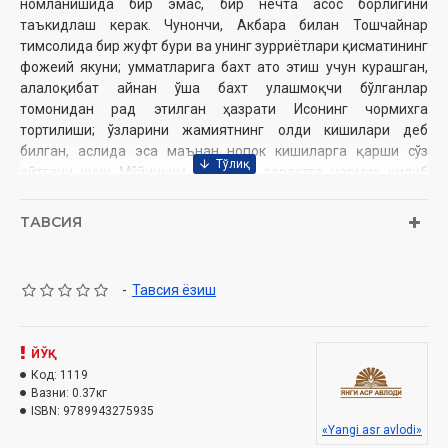
номланишида бир эмас, бир нечта асос борлигини
таъкидлаш керак. Чунончи, Акбара билан Тошчайнар
тимсолида бир жуфт бури ва унинг зурриётлари қисматининг
фожеий якуни; умматларига бахт ато этиш учун курашган,
алалоқибат айнан ўша бахт улашмоқчи бўлганлар
томонидан рад этилган ҳазрати Исонинг чормихга
тортилиши; ўзларини жамиятнинг олди кишилари деб
билган, аслида эса маънан нопок кишиларга қарши сўз
айтгани учун Мўйинқум даштида дарахтга чормих қилиб
тортилган Авдий Каллистратовнинг фожиали ўлими; Ола
Мўнгу тоғидаги тубсиз жарликка оти билан тушиб кетган ва
ТАВСИЯ
х
а
тто кафансиз қолган Эрназарнинг қисмати; қўрқув ва
тахд
и
канинг зўридан Кенжашни олиб қочаётган Акбарани
отаман деб аслида ўз жигарпорасининг бағрини ўқ билан
-
Тавсия ёзиш
илма-тешик қилиб юборган Бўстон Ўркунчиев тақдири -
буларнинг бари китобхон қалбини ларзага солмай кўймайди.
ЙЎҚ
Иброҳим Ғафуров таржимаси
Код:
1119
Муаллиф:
Чингиз Айтматов
Вазни:
0.37кг
Номи:
ISBN:
9789943275935
«Қиёмат»
«Yangi asr avlodi»
Нашриёт:
«Янги аср авлоди»