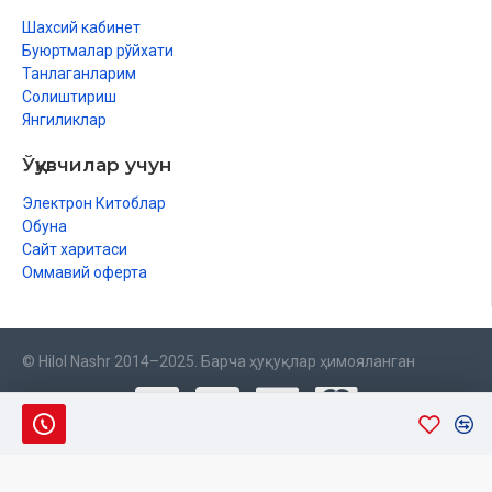
Шахсий кабинет
Буюртмалар рўйхати
Танлаганларим
Солиштириш
Янгиликлар
Ўқувчилар учун
Электрон Китоблар
Обуна
Сайт харитаси
Оммавий оферта
© Hilol Nashr 2014–2025. Барча ҳуқуқлар ҳимояланган