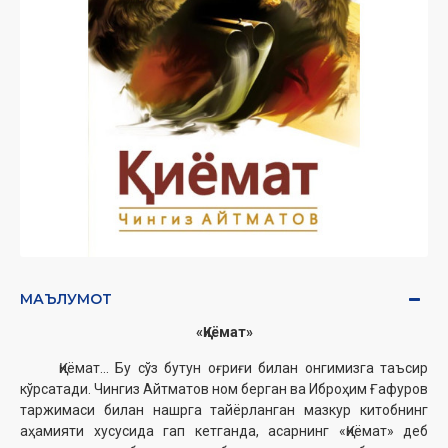
МАЪЛУМОТ
«Қиёмат»
Қиёмат... Бу сўз бутун оғриғи билан онгимизга таъсир
кўрсатади. Чингиз Айтматов ном берган ва Иброҳим Ғафуров
таржимаси би­лан нашрга тайёрланган мазкур китобнинг
аҳамияти хусусида
г
a
п
кетганда, асарнинг «Қиёмат» деб