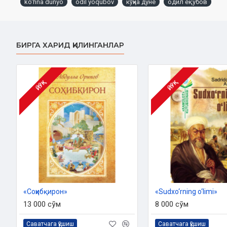
ko'hna dunyo
odil yoqubov
кўҳна дунё
одил ёқубов
ISBN:
978-9943-27-564-5‎
O‘lchami:
84×108 1/32‎
Muqovasi:
qattiq
БИРГА ХАРИД ҚИЛИНГАНЛАР
ЙЎҚ
ЙЎҚ
«Соҳибқирон»
«Sudxo‘rning o‘limi»
13 000 сўм
8 000 сўм
Саватчага қўшиш
Саватчага қўшиш