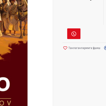
Танлаганларимга қўшиш