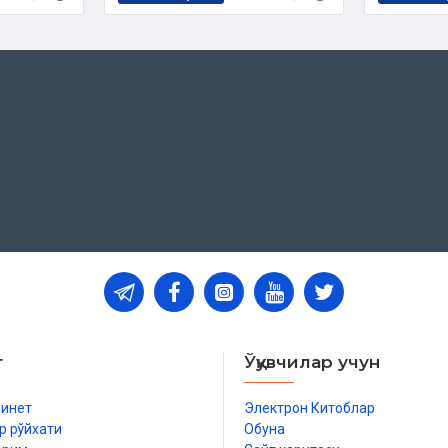
т
Ўқувчилар учун
бинет
Электрон Китоблар
р рўйхати
Обуна