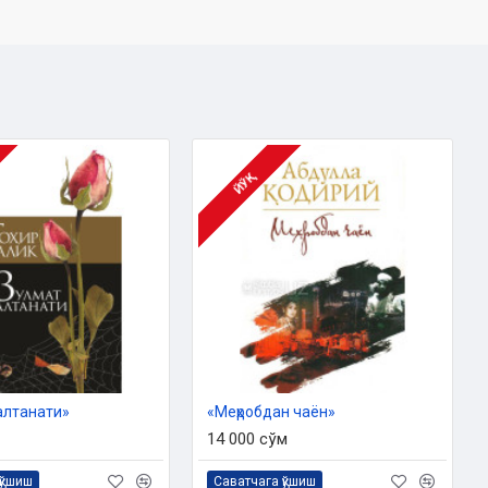
ЙЎҚ
алтанати»
«Меҳробдан чаён»
14 000 сўм
қўшиш
Саватчага қўшиш