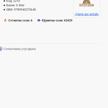
Код:
2216
Вазни:
0.30кг
ISBN:
9789943275645
«Yangi asr avlodi»
Сотилган сони: 6
Кўрилган сони: 63429
Солиштириш учун қўшиш