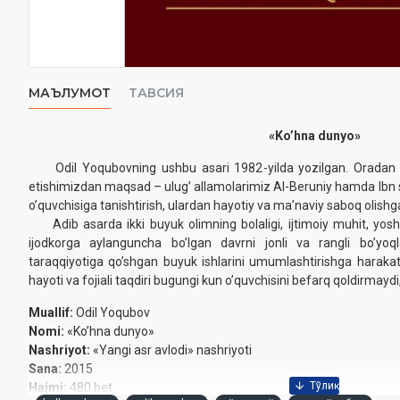
МАЪЛУМОТ
ТАВСИЯ
‎«Ko’hna dunyo»‎
Odil Yoqubovning ushbu asari 1982-yilda yozilgan. Oradan o’tt
‎etishimizdan maqsad – ulug’ allamolarimiz Al-Beruniy hamda Ibn si
‎o’quvchisiga tanishtirish, ulardan hayotiy va ma’naviy saboq olishga
Adib asarda ikki buyuk olimning bolaligi, ijtimoiy muhit, yoshlik 
‎ijodkorga aylanguncha bo’lgan davrni jonli va rangli bo’yoql
‎taraqqiyotiga qo’shgan buyuk ishlarini umumlashtirishga harakat 
‎hayoti va fojiali taqdiri bugungi kun o’quvchisini befarq qoldirmay
Muallif:
Odil Yoqubov
Nomi:
«Ko’hna dunyo»‎
Nashriyot:
«Yangi asr avlodi» nashriyoti
Sana:
2015
Hajmi:
480 bet