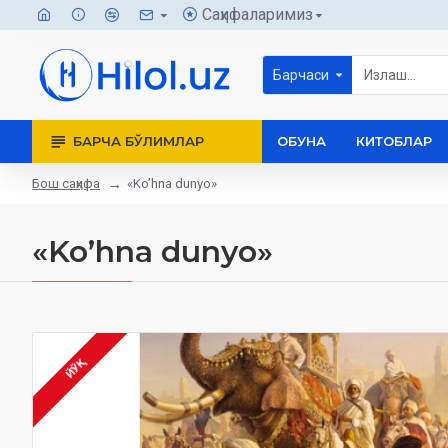
Саҳифаларимиз
Барчаси
БАРЧА БЎЛИМЛАР
ОБУНА
КИТОБЛАР
Бош саҳифа
«Ko’hna dunyo»‎
«Ko’hna dunyo»‎
ЙЎҚ