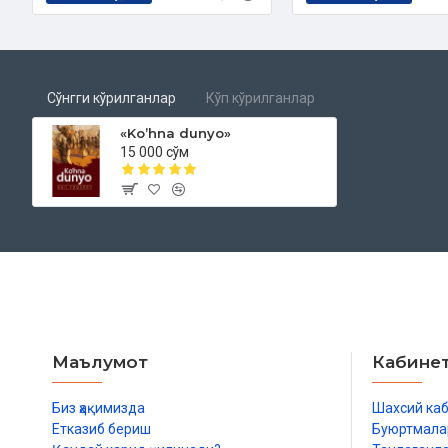
Сўнгги кўрилганлар
Кўп кўрилганлар
«Ko’hna dunyo»‎
15 000 сўм
Маълумот
Кабине
Биз ҳақимизда
Шахсий ка
Етказиб бериш
Буюртмала