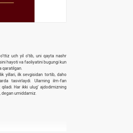
iz uch yil o’tib, uni qayta nashr
ni hayoti va faoliyatini bugungi kun
 qaratilgan.‎
yillari, ilk sevgisidan tortib, daho
arda tasvirlaydi. Ularning ilm-fan
qiladi. Har ikki ulug’ ajdodimizning
di, degan umiddamiz.‎