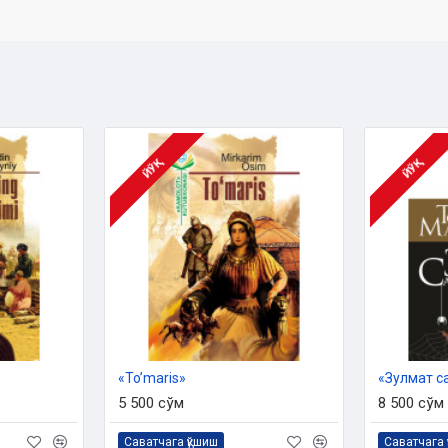
ЙЎҚ
ЙЎҚ
«To’maris»‎
«Зулмат с
5 500 сўм
8 500 сўм
Саватчага қўшиш
Саватчага 