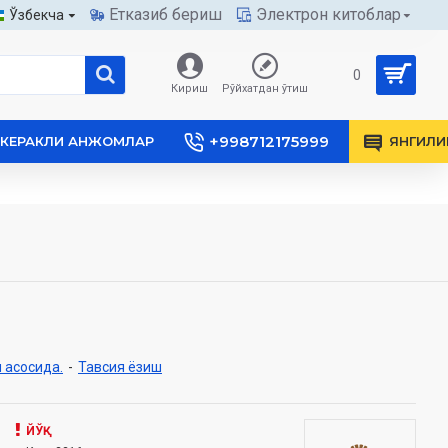
Етказиб бериш
Электрон китоблар
Ўзбекча
0
Кириш
Рўйхатдан ўтиш
+998712175999
КЕРАКЛИ АНЖОМЛАР
ЯНГИЛИ
 асосида.
-
Тавсия ёзиш
ЙЎҚ