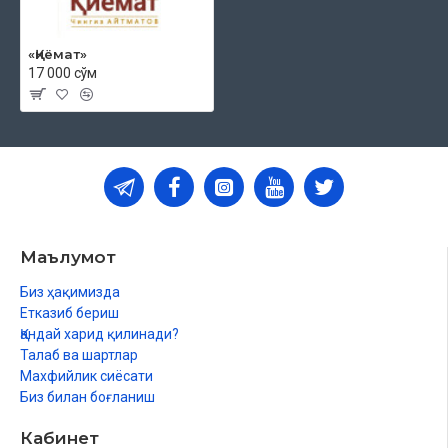
«Қиёмат»
17 000 сўм
Маълумот
Биз ҳақимизда
Етказиб бериш
Қандай харид қилинади?
Талаб ва шартлар
Махфийлик сиёсати
Биз билан боғланиш
Кабинет