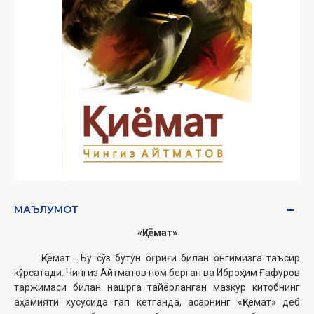
МАЪЛУМОТ
«Қиёмат»
Қиёмат... Бу сўз бутун оғриғи билан онгимизга таъсир
кўрсатади. Чингиз Айтматов ном берган ва Иброҳим Ғафуров
таржимаси би­лан нашрга тайёрланган мазкур китобнинг
аҳамияти хусусида
г
a
п
кетганда, асарнинг «Қиёмат» деб