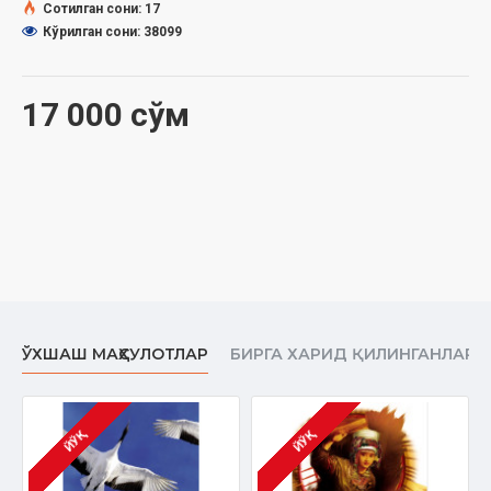
Сана:
2018 йил
Сотилган сони: 17
Ҳажми:
432 бет
Кўрилган сони: 38099
ISBN:
978-9943-27-5
93
-
5
Ўлчами:
84×108 1/32
Муқоваси:
қаттиқ
17 000 сўм
ЎХШАШ МАҲСУЛОТЛАР
БИРГА ХАРИД ҚИЛИНГАНЛАР
ЙЎҚ
ЙЎҚ