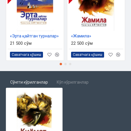
«Эрта қайтган турналар»
«Жамила»
21 500 сўм
22 500 сўм
Саватчага қўшиш
Саватчага қўшиш
Сўнгги кўрилганлар
Кўп кўрилганлар