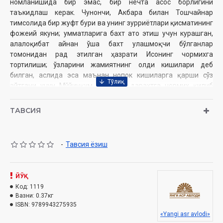
номланишида бир эмас, бир нечта асос борлигини
таъкидлаш керак. Чунончи, Акбара билан Тошчайнар
тимсолида бир жуфт бури ва унинг зурриётлари қисматининг
фожеий якуни; умматларига бахт ато этиш учун курашган,
алалоқибат айнан ўша бахт улашмоқчи бўлганлар
томонидан рад этилган ҳазрати Исонинг чормихга
тортилиши; ўзларини жамиятнинг олди кишилари деб
билган, аслида эса маънан нопок кишиларга қарши сўз
айтгани учун Мўйинқум даштида дарахтга чормих қилиб
тортилган Авдий Каллистратовнинг фожиали ўлими; Ола
Мўнгу тоғидаги тубсиз жарликка оти билан тушиб кетган ва
ТАВСИЯ
х
а
тто кафансиз қолган Эрназарнинг қисмати; қўрқув ва
тахд
и
канинг зўридан Кенжашни олиб қочаётган Акбарани
отаман деб аслида ўз жигарпорасининг бағрини ўқ билан
-
Тавсия ёзиш
илма-тешик қилиб юборган Бўстон Ўркунчиев тақдири -
буларнинг бари китобхон қалбини ларзага солмай кўймайди.
ЙЎҚ
Иброҳим Ғафуров таржимаси
Код:
1119
Муаллиф:
Чингиз Айтматов
Вазни:
0.37кг
Номи:
ISBN:
9789943275935
«Қиёмат»
«Yangi asr avlodi»
Нашриёт:
«Янги аср авлоди»