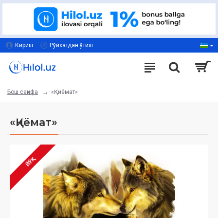
Кириш
Рўйхатдан ўтиш
«Қиёмат»
Бош саҳифа
«Қиёмат»
ЙЎҚ