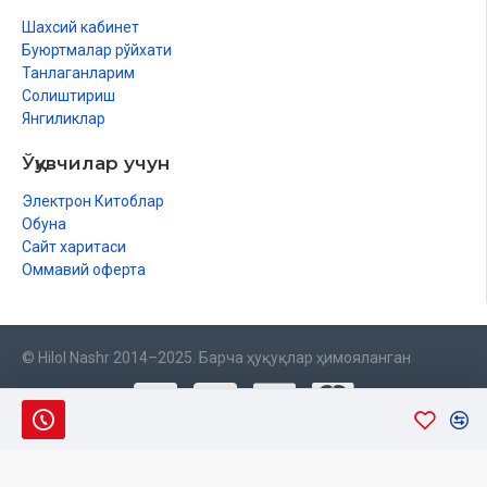
Шахсий кабинет
Буюртмалар рўйхати
Танлаганларим
Солиштириш
Янгиликлар
Ўқувчилар учун
Электрон Китоблар
Обуна
Сайт харитаси
Оммавий оферта
© Hilol Nashr 2014–2025. Барча ҳуқуқлар ҳимояланган