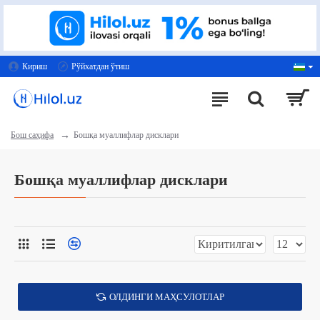
Кириш
Рўйхатдан ўтиш
Бошқа муаллифлар дисклари
Бош саҳифа
Бошқа муаллифлар дисклари
ОЛДИНГИ МАҲСУЛОТЛАР