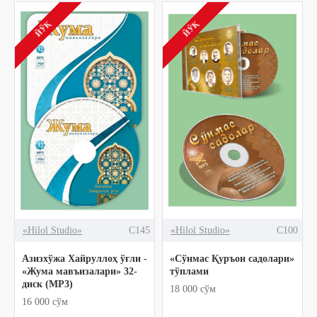
ЙЎҚ
ЙЎҚ
«Hilol Studio»
C145
«Hilol Studio»
C100
Азизхўжа Хайруллоҳ ўғли -
«Сўнмас Қуръон садолари»
«Жума мавъизалари» 32-
тўплами
диск (МР3)
18 000 сўм
16 000 сўм