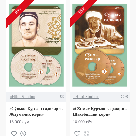
ЙЎҚ
ЙЎҚ
«Hilol Studio»
99
«Hilol Studio»
C98
«Сўнмас Қуръон садолари -
«Сўнмас Қуръон садолари -
Абдумалик қори»
Шаҳобиддин қори»
18 000 сўм
18 000 сўм