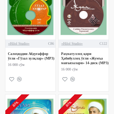
«Hilol Studio»
C86
«Hilol Studio»
C122
Салоҳиддин Абдуғаффор
Раҳматуллоҳ қори
ўғли «Гўзал хулқлар» (МР3)
Ҳабибуллоҳ ўғли «Жумъа
мавъизалари» 14-диск (МР3)
16 000 сўм
16 000 сўм
ЙЎҚ
ЙЎҚ