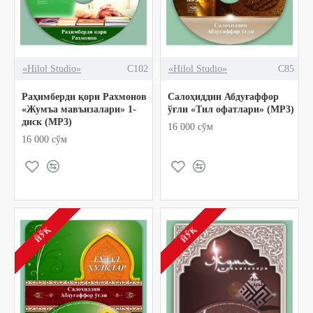
«Hilol Studio»
C102
«Hilol Studio»
C85
Раҳимберди қори Рахмонов
Салоҳиддин Абдуғаффор
«Жумъа мавъизалари» 1-
ўғли «Тил офатлари» (МР3)
диск (МР3)
16 000 сўм
16 000 сўм
ЙЎҚ
ЙЎҚ