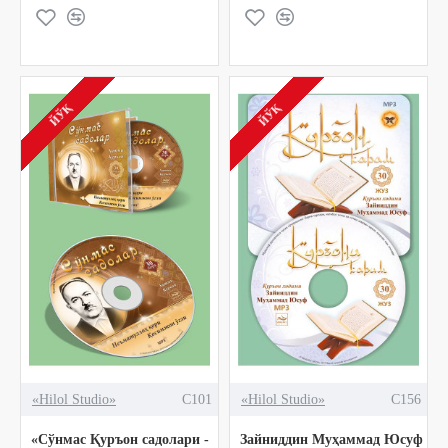
ЙЎҚ
ЙЎҚ
«Hilol Studio»
C101
«Hilol Studio»
C156
«Сўнмас Қуръон садолари -
Зайниддин Муҳаммад Юсуф