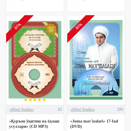
ЙЎҚ
ЙЎҚ
«Hilol Studio»
82
«Hilol Studio»
209
«Қуръон ўқитиш ва ёдлаш
«Juma mav'izalari» 17-fasl
усуллари» (CD MP3)
(DVD)