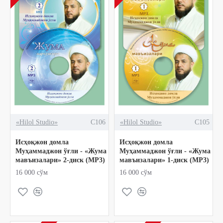
«Hilol Studio»
C106
«Hilol Studio»
C105
Исҳоқжон домла
Исҳоқжон домла
Муҳаммаджон ўғли - «Жума
Муҳаммаджон ўғли - «Жума
мавъизалари» 2-диск (МР3)
мавъизалари» 1-диск (МР3)
16 000 сўм
16 000 сўм