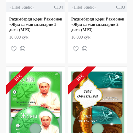
«Hilol Studio»
C104
«Hilol Studio»
C103
Раҳимберди қори Рахмонов
Раҳимберди қори Рахмонов
«Жумъа мавъизалари» 3-
«Жумъа мавъизалари» 2-
диск (МР3)
диск (МР3)
16 000 сўм
16 000 сўм
ЙЎҚ
ЙЎҚ