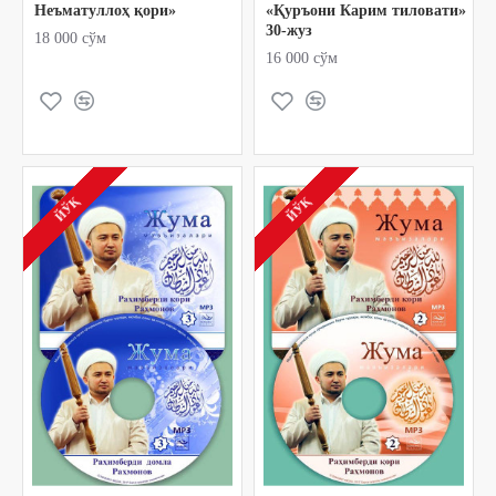
Неъматуллоҳ қори»
«Қуръони Кaрим тиловати»
30-жуз
18 000 сўм
16 000 сўм
ЙЎҚ
ЙЎҚ