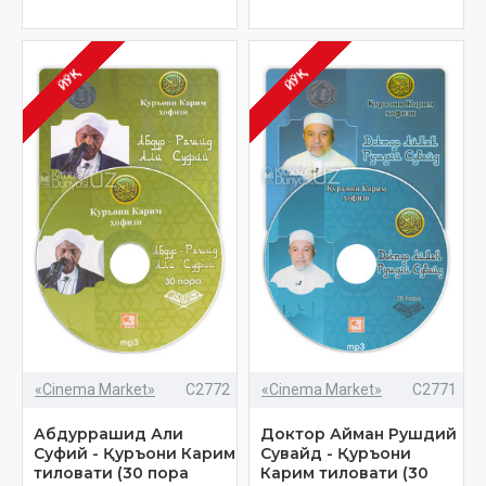
ЙЎҚ
ЙЎҚ
«Cinema Market»
C2772
«Cinema Market»
C2771
Абдуррашид Али
Доктор Айман Рушдий
Суфий - Қуръони Карим
Сувайд - Қуръони
тиловати (30 пора
Карим тиловати (30