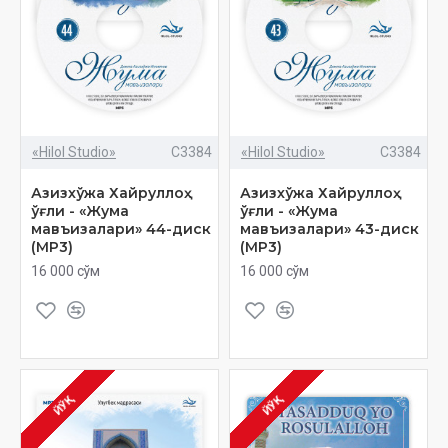
«Hilol Studio»
C3384
«Hilol Studio»
C3384
Азизхўжа Хайруллоҳ
Азизхўжа Хайруллоҳ
ўғли - «Жума
ўғли - «Жума
мавъизалари» 44-диск
мавъизалари» 43-диск
(МР3)
(МР3)
16 000 сўм
16 000 сўм
ЙЎҚ
ЙЎҚ