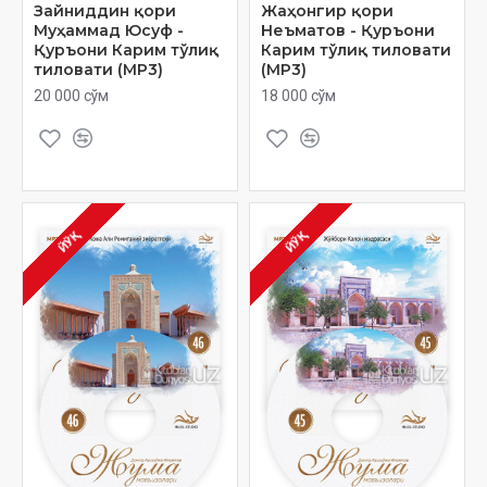
Зайниддин қори
Жаҳонгир қори
Муҳаммад Юсуф -
Неъматов - Қуръони
Қуръони Карим тўлиқ
Карим тўлиқ тиловати
тиловати (МР3)
(МР3)
20 000 сўм
18 000 сўм
ЙЎҚ
ЙЎҚ