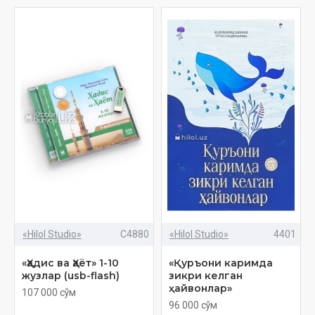
«Hilol Studio»
C4880
«Hilol Studio»
4401
«Ҳадис ва Ҳаёт» 1-10
«Қуръони каримда
жузлар (usb-flash)
зикри келган
ҳайвонлар»
107 000 сўм
96 000 сўм