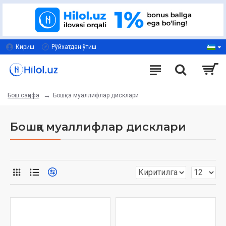
Кириш
Рўйхатдан ўтиш
Бошқа муаллифлар дисклари
Бош саҳифа
Бошқа муаллифлар дисклари