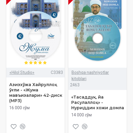
«Hilol Studio»
C3383
Boshqa nashriyotlar
kitoblari
Азизхўжа Хайруллоҳ
2463
ўғли - «Жума
мавъизалари» 42-диск
«Тасаддуқ, йа
(МР3)
Расулаллоҳ» -
Нуриддин хожи домла
16 000 сўм
14 000 сўм