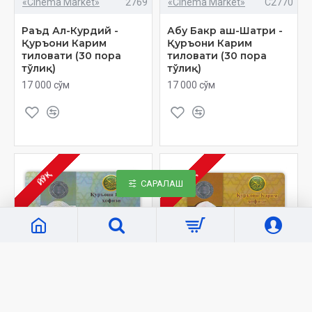
«Cinema Market»
2769
«Cinema Market»
C2770
Раъд Ал-Курдий -
Абу Бакр аш-Шатри -
Қуръони Карим
Қуръони Карим
тиловати (30 пора
тиловати (30 пора
тўлиқ)
тўлиқ)
17 000 сўм
17 000 сўм
ЙЎҚ
ЙЎҚ
САРАЛАШ