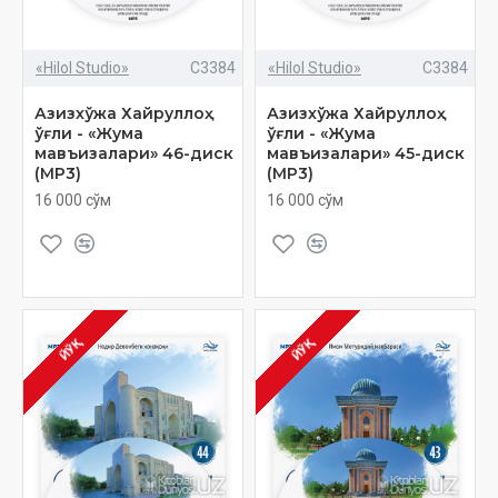
«Hilol Studio»
C3384
«Hilol Studio»
C3384
Азизхўжа Хайруллоҳ
Азизхўжа Хайруллоҳ
ўғли - «Жума
ўғли - «Жума
мавъизалари» 46-диск
мавъизалари» 45-диск
(МР3)
(МР3)
16 000 сўм
16 000 сўм
ЙЎҚ
ЙЎҚ