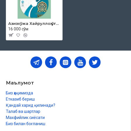
Азизхўжа Хайруллоҳ ўғли - «Жума мавъизалари» 32-диск (МР3)
16 000 сўм
Маълумот
Биз ҳақимизда
Етказиб бериш
Қандай харид қилинади?
Талаб ва шартлар
Махфийлик сиёсати
Биз билан боғланиш