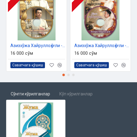
Азизхўжа Хайруллоҳ ўғли - «Жумъа мавъизалари» 10-диск (МР3)
Азизхўжа Хайруллоҳ ўғли - «Жумъа мавъизалари» 11-диск (МР3)
16 000 сўм
16 000 сўм
Саватчага қўшиш
Саватчага қўшиш
Сўнгги кўрилганлар
Кўп кўрилганлар