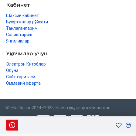
Кабинет
Шахсий кабинет
Буюртмалар рўйхати
Танлаганларим
Солиштириш
Янгиликлар
Ўқувчилар учун
Электрон Китоблар
Обуна
Сайт харитаси
Оммавий оферта
© Hilol Nashr 2014–2025. Барча ҳуқуқлар ҳимояланган