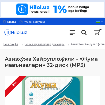
Кириш
Рўйхатдан ўтиш
Бошқа муаллифлар дисклари
Азизхўжа Хайруллоҳ ўғли
Бош саҳифа
Азизхўжа Хайруллоҳ ўғли - «Жума
мавъизалари» 32-диск (МР3)
ЙЎҚ