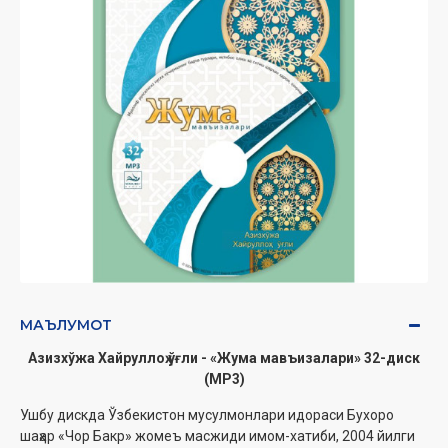
МАЪЛУМОТ
Азизхўжа Хайруллоҳ ўғли - «Жума мавъизалари» 32-диск
(МР3)
Ушбу дискда Ўзбекистон мусулмонлари идораси Бухоро
шаҳар «Чор Бакр» жомеъ масжиди имом-хатиби, 2004 йилги