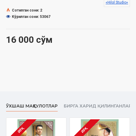
Сана:
2017 йил
«Hilol Studio»
Ҳажми:
442 дақиқа
Сотилган сони: 2
Кўрилган сони: 53067
16 000 сўм
ЎХШАШ МАҲСУЛОТЛАР
БИРГА ХАРИД ҚИЛИНГАНЛАР
ЙЎҚ
ЙЎҚ