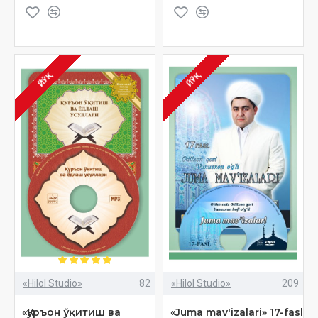
ЙЎҚ
ЙЎҚ
«Hilol Studio»
82
«Hilol Studio»
209
«Қуръон ўқитиш ва
«Juma mav'izalari» 17-fasl