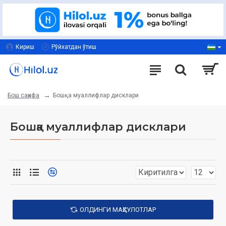
Кириш
Рўйхатдан ўтиш
Бошқа муаллифлар дисклари
Бош саҳифа
Бошқа муаллифлар дисклари
ОЛДИНГИ МАҲСУЛОТЛАР