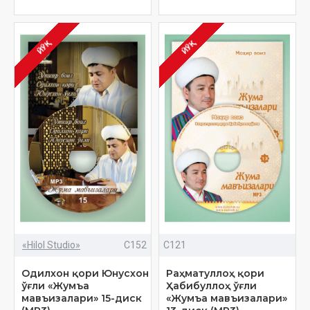
ЙЎҚ
ЙЎҚ
«Hilol Studio»
C152
C121
Одилхон қори Юнусхон
Раҳматуллоҳ қори
ўғли «Жумъа
Ҳабибуллоҳ ўғли
мавъизалари» 15-диск
«Жумъа мавъизалари»