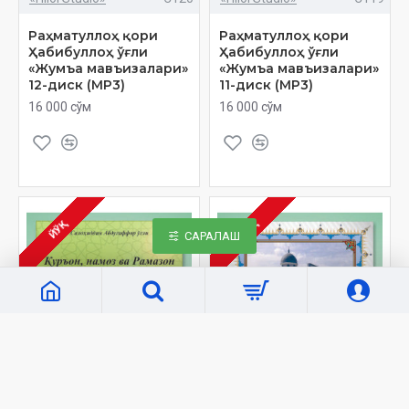
Раҳматуллоҳ қори
Раҳматуллоҳ қори
Ҳабибуллоҳ ўғли
Ҳабибуллоҳ ўғли
«Жумъа мавъизалари»
«Жумъа мавъизалари»
12-диск (МР3)
11-диск (МР3)
16 000 сўм
16 000 сўм
ЙЎҚ
ЙЎҚ
САРАЛАШ