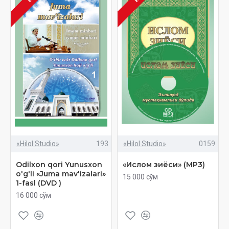
«Hilol Studio»
193
«Hilol Studio»
0159
Odilxon qori Yunusxon
«Ислом зиёси» (MP3)
o'g'li «Juma mav'izalari»
15 000 сўм
1-fasl (DVD )
16 000 сўм