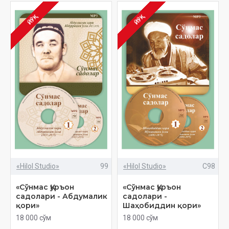
ЙЎҚ
ЙЎҚ
«Hilol Studio»
99
«Hilol Studio»
C98
«Сўнмас Қуръон
«Сўнмас Қуръон
садолари - Абдумалик
садолари -
қори»
Шаҳобиддин қори»
18 000 сўм
18 000 сўм