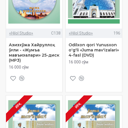
«Hilol Studio»
C138
«Hilol Studio»
196
Азизхўжа Хайруллоҳ
Odilxon qori Yunusxon
ўғли - «Жумъа
o'g'li «Juma mav'izalari»
мавъизалари» 25-диск
4-fasl (DVD)
(МР3)
16 000 сўм
16 000 сўм
ЙЎҚ
ЙЎҚ