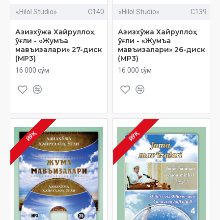
«Hilol Studio»
C140
«Hilol Studio»
C139
Азизхўжа Хайруллоҳ
Азизхўжа Хайруллоҳ
ўғли - «Жумъа
ўғли - «Жумъа
мавъизалари» 27-диск
мавъизалари» 26-диск
(МР3)
(МР3)
16 000 сўм
16 000 сўм
ЙЎҚ
ЙЎҚ