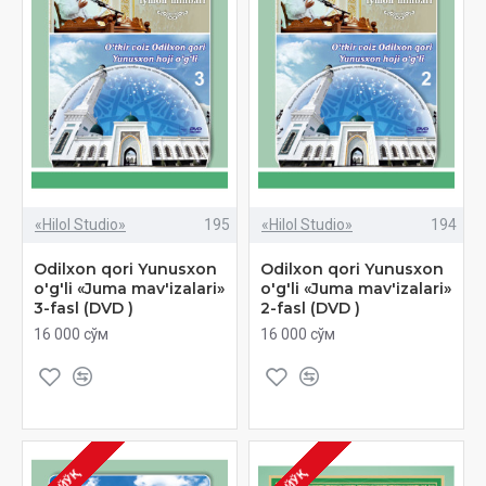
«Hilol Studio»
195
«Hilol Studio»
194
Odilxon qori Yunusxon
Odilxon qori Yunusxon
o'g'li «Juma mav'izalari»
o'g'li «Juma mav'izalari»
3-fasl (DVD )
2-fasl (DVD )
16 000 сўм
16 000 сўм
ЙЎҚ
ЙЎҚ