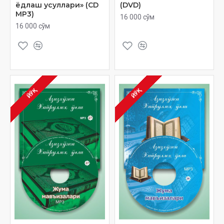
ёдлаш усуллари» (CD
(DVD)
MP3)
16 000 сўм
16 000 сўм
ЙЎҚ
ЙЎҚ