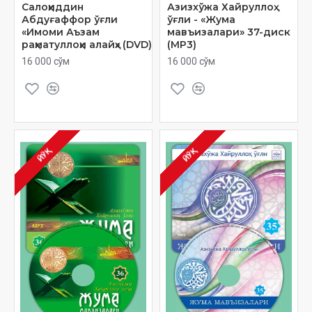
Салоҳиддин
Азизхўжа Хайруллоҳ
Абдуғаффор ўғли
ўғли - «Жума
«Имоми Аъзам
мавъизалари» 37-диск
раҳматуллоҳи алайҳ» (DVD)
(МР3)
16 000 сўм
16 000 сўм
ЙЎҚ
ЙЎҚ