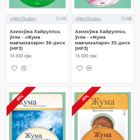
«Hilol Studio»
C149
«Hilol Studio»
C148
Азизхўжа Хайруллоҳ
Азизхўжа Хайруллоҳ
ўғли - «Жума
ўғли - «Жума
мавъизалари» 36-диск
мавъизалари» 35-диск
(МР3)
(МР3)
16 000 сўм
16 000 сўм
ЙЎҚ
ЙЎҚ