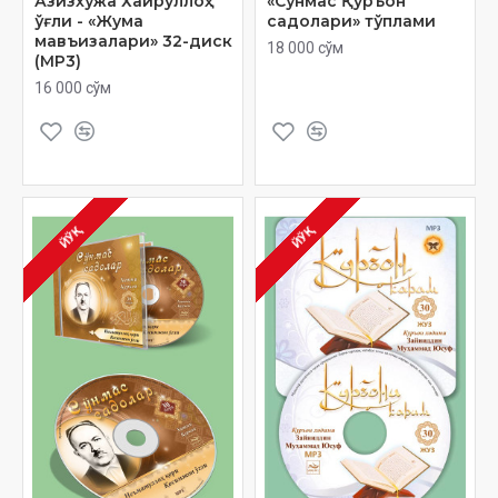
Азизхўжа Хайруллоҳ
«Сўнмас Қуръон
ўғли - «Жума
садолари» тўплами
мавъизалари» 32-диск
18 000 сўм
(МР3)
16 000 сўм
ЙЎҚ
ЙЎҚ