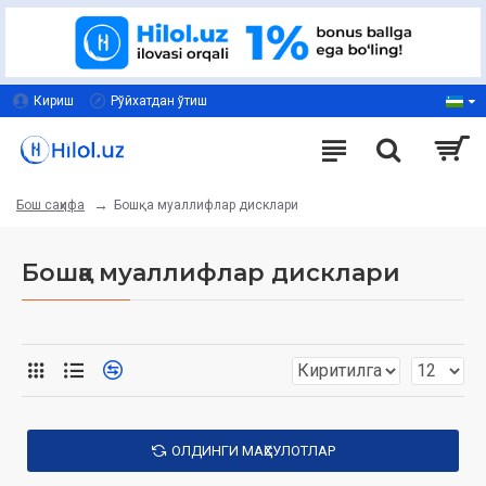
Кириш
Рўйхатдан ўтиш
Бошқа муаллифлар дисклари
Бош саҳифа
Бошқа муаллифлар дисклари
ОЛДИНГИ МАҲСУЛОТЛАР