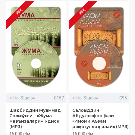
ЙЎҚ
ЙЎҚ
«Hilol Studio»
C157
«Hilol Studio»
C95
Шаҳобиддин Муҳаммад
Салоҳиддин
Солиҳ ўғли - «Жума
Абдуғаффор ўғли
мавъизалари» 1-диск
«Имоми Аъзам
(МР3)
раҳматуллоҳи алайҳ» (МР3)
16 000 сўм
16 000 сўм