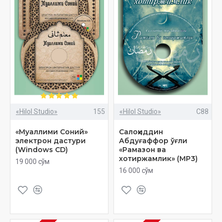
«Hilol Studio»
155
«Hilol Studio»
C88
«Муаллими Соний»
Салоҳиддин
электрон дастури
Абдуғаффор ўғли
(Windows CD)
«Рамазон ва
хотиржамлик» (МР3)
19 000 сўм
16 000 сўм