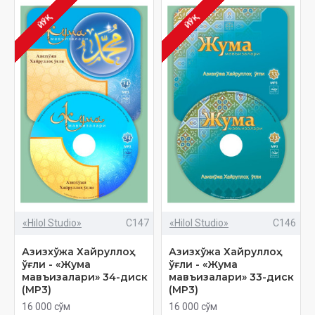
ЙЎҚ
ЙЎҚ
«Hilol Studio»
C147
«Hilol Studio»
C146
Азизхўжа Хайруллоҳ
Азизхўжа Хайруллоҳ
ўғли - «Жума
ўғли - «Жума
мавъизалари» 34-диск
мавъизалари» 33-диск
(МР3)
(МР3)
16 000 сўм
16 000 сўм