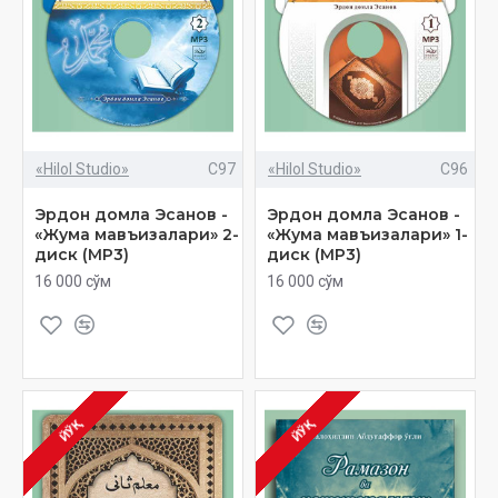
«Hilol Studio»
C97
«Hilol Studio»
C96
Эрдон домла Эсанов -
Эрдон домла Эсанов -
«Жума мавъизалари» 2-
«Жума мавъизалари» 1-
диск (МР3)
диск (МР3)
16 000 сўм
16 000 сўм
ЙЎҚ
ЙЎҚ