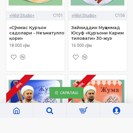
«Hilol Studio»
C101
«Hilol Studio»
C156
«Сўнмас Қуръон
Зайниддин Муҳаммад
садолари - Неъматуллоҳ
Юсуф «Қуръони Кaрим
қори»
тиловати» 30-жуз
18 000 сўм
16 000 сўм
ЙЎҚ
ЙЎҚ
САРАЛАШ