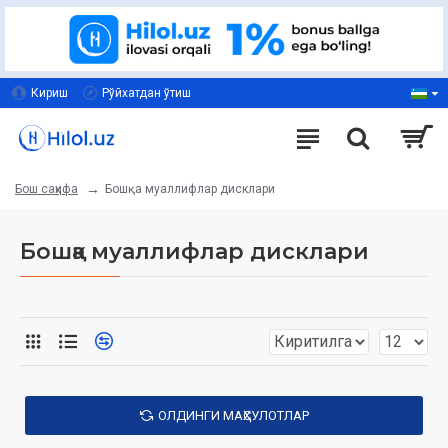
Кириш
Рўйхатдан ўтиш
Бошқа муаллифлар дисклари
Бош саҳифа
Бошқа муаллифлар дисклари
ОЛДИНГИ МАҲСУЛОТЛАР