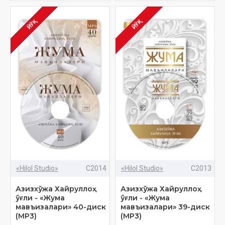
ЙЎҚ
ЙЎҚ
«Hilol Studio»
C2014
«Hilol Studio»
C2013
Азизхўжа Хайруллоҳ
Азизхўжа Хайруллоҳ
ўғли - «Жума
ўғли - «Жума
мавъизалари» 40-диск
мавъизалари» 39-диск
(МР3)
(МР3)