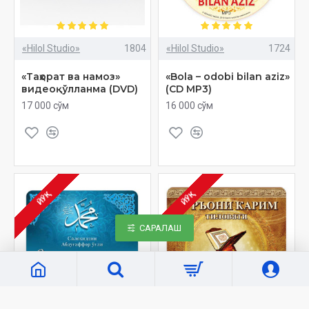
«Hilol Studio»
1804
«Hilol Studio»
1724
«Таҳорат ва намоз»
«Bola – odobi bilan aziz»
видеоқўлланма (DVD)
(CD MP3)
17 000 сўм
16 000 сўм
ЙЎҚ
ЙЎҚ
САРАЛАШ