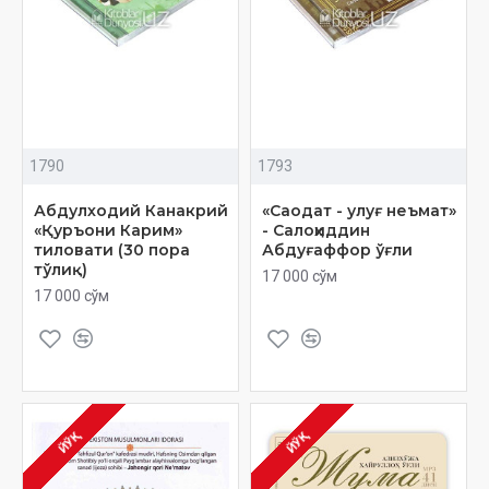
1790
1793
Абдулходий Канакрий
«Саодат - улуғ неъмат»
«Қуръони Карим»
- Салоҳиддин
тиловати (30 пора
Абдуғаффор ўғли
тўлиқ)
17 000 сўм
17 000 сўм
ЙЎҚ
ЙЎҚ