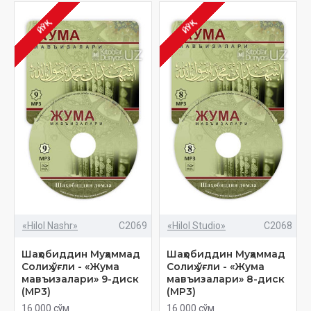
ЙЎҚ
ЙЎҚ
«Hilol Nashr»
C2069
«Hilol Studio»
C2068
Шаҳобиддин Муҳаммад
Шаҳобиддин Муҳаммад
Солиҳ ўғли - «Жума
Солиҳ ўғли - «Жума
мавъизалари» 9-диск
мавъизалари» 8-диск
(МР3)
(МР3)
16 000 сўм
16 000 сўм