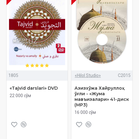
1805
«Hilol Studio»
C2015
«Tajvid darslari» DVD
Азизхўжа Хайруллоҳ
ўғли - «Жума
22 000 сўм
мавъизалари» 41-диск
(МР3)
16 000 сўм