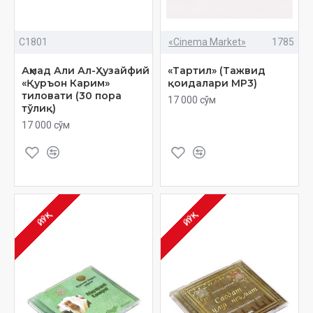
C1801
«Cinema Market»
1785
Аҳмад Али Ал-Ҳузайфий
«Тартил» (Тажвид
«Қуръон Карим»
қоидалари MP3)
тиловати (30 пора
17 000 сўм
тўлиқ)
17 000 сўм
ЙЎҚ
ЙЎҚ