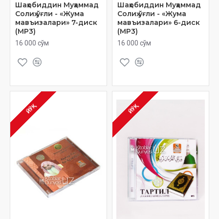
Шаҳобиддин Муҳаммад
Шаҳобиддин Муҳаммад
Солиҳ ўғли - «Жума
Солиҳ ўғли - «Жума
мавъизалари» 7-диск
мавъизалари» 6-диск
(МР3)
(МР3)
16 000 сўм
16 000 сўм
ЙЎҚ
ЙЎҚ