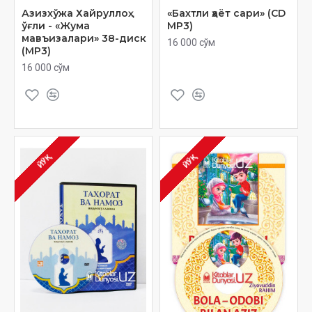
Азизхўжа Хайруллоҳ
«Бахтли ҳаёт сари» (CD
ўғли - «Жума
МР3)
мавъизалари» 38-диск
16 000 сўм
(МР3)
16 000 сўм
ЙЎҚ
ЙЎҚ