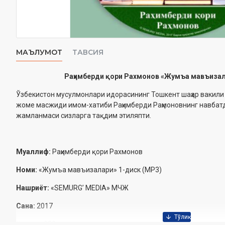
МАЪЛУМОТ
ТАВСИЯ
Раҳимберди қори Рахмонов «Жумъа мавъизал
Ўзбекистон мусулмонлари идорасининг Тошкент шаҳар вакили
жоме масжиди имом-хатиби Раҳимберди Раҳмоновнинг навба
жамланмаси сизларга тақдим этиляпти.
Муаллиф:
Раҳимберди қори Рахмонов
Номи:
«Жумъа мавъизалари» 1-диск (МР3)
Нашриёт:
«SEMURG’ MEDIA» МЧЖ
Сана:
2017
Ҳажми:
252 дақиқа