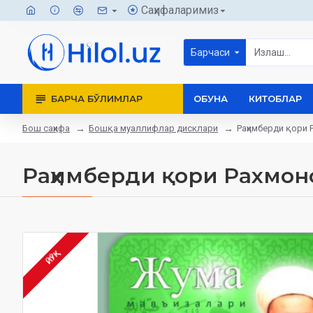
Саҳифаларимиз
Барчаси
БАРЧА БЎЛИМЛАР
ОБУНА
КИТОБЛАР
Бош саҳифа
Бошқа муаллифлар дисклари
Раҳимберди қори 
Раҳимберди қори Рахмон
ЙЎҚ