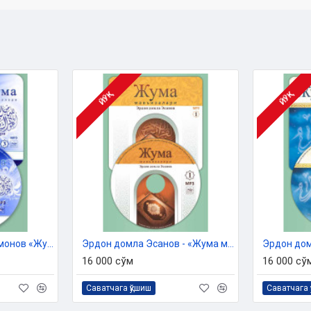
олган:
ЙЎҚ
ЙЎҚ
Раҳимберди қори Рахмонов «Жумъа мавъизалари» 3-диск (МР3)
Эрдон домла Эсанов - «Жума мавъизалари» 1-диск (МР3)
16 000 сўм
16 000 сў
Саватчага қўшиш
Саватчага 