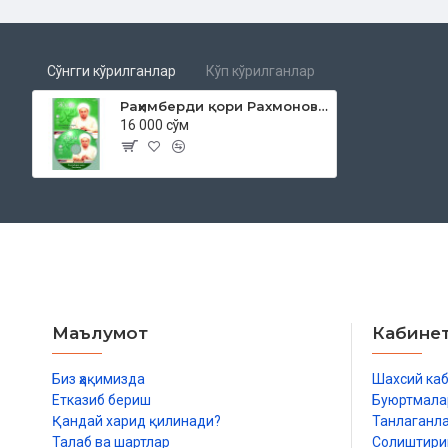
Сўнгги кўрилганлар
Кўп кўрилганлар
Раҳимберди қори Рахмонов «Жумъа мавъизалари» 1-диск (МР3)
16 000 сўм
Маълумот
Кабине
Биз ҳақимизда
Шахсий ка
Етказиб бериш
Буюртмала
Қандай харид қилинади?
Танлаганл
Талаб ва шартлар
Солиштир