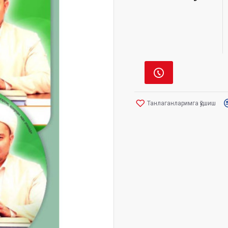
Танлаганларимга қўшиш