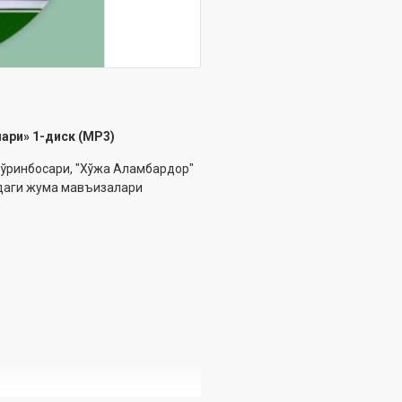
ари» 1-диск (МР3)
 ўринбосари, "Хўжа Аламбардор"
тдаги жума мавъизалари