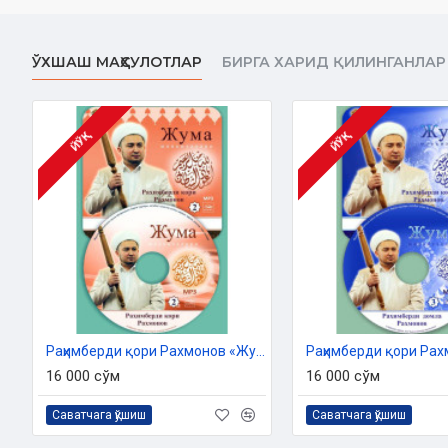
ЎХШАШ МАҲСУЛОТЛАР
БИРГА ХАРИД ҚИЛИНГАНЛАР
Ушбу дискда қуйидаги муҳим мавзуларга оид маърузалар ўрин 
1. Ватан ҳимояси - олий бурч.
2. Қарияларга эъзоз кўрсатинг.
ЙЎҚ
ЙЎҚ
3. Ҳалол касб ва тижорат ҳақида.
4. Ота-онага оқ бўлиш гуноҳи кабирадир.
5. Деҳқончилик фазилати.
6. Табиатни асранг.
7. Оила-фароғат қасри.
Раҳимберди қори Рахмонов «Жумъа мавъизалари» 2-диск (МР3)
8. Ғийбат-маънавий тубанлик.
16 000 сўм
16 000 сўм
9. Фитналардан сақланайлик.
Саватчага қўшиш
Саватчага қўшиш
10. Тинчлик-улуғ иноят.