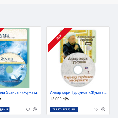
ЙЎҚ
Эрдон домла Эсанов - «Жума мавъизалари» 2-диск (МР3)
Анвар қори Турсунов. «Жумъа мавъизалари» 1-диск (МР3)
м
15 000 сўм
қўшиш
Саватчага қўшиш