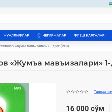
МУАЛЛИФЛАР
ЧЕГИРМАЛАР
ФЛЕШ КАРТАЛАР
Рахмонов «Жумъа мавъизалари» 1-диск (МР3)
ов «Жумъа мавъизалари» 1-
-
Тавсия ёз
16 000 сўм