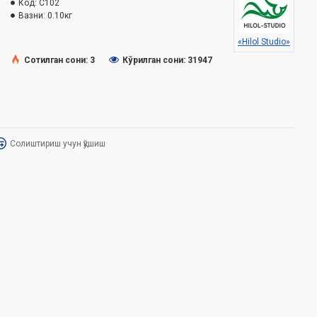
Код:
C102
Вазни:
0.10кг
«Hilol Studio»
Сотилган сони: 3
Кўрилган сони: 31947
Солиштириш учун қўшиш