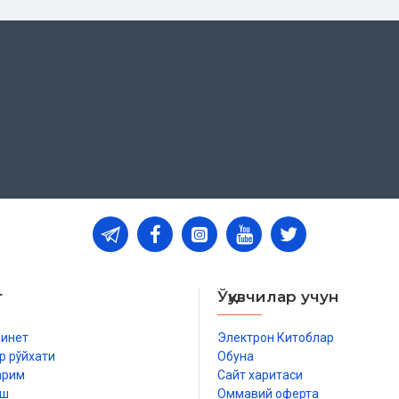
т
Ўқувчилар учун
бинет
Электрон Китоблар
р рўйхати
Обуна
арим
Сайт харитаси
иш
Оммавий оферта