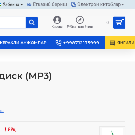
Етказиб бериш
Электрон китоблар
Ўзбекча
0
Кириш
Рўйхатдан ўтиш
+998712175999
КЕРАКЛИ АНЖОМЛАР
ЯНГИЛИ
диск (МР3)
иш
ЙЎҚ