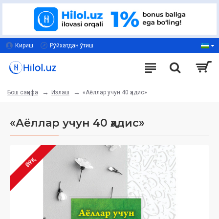
Кириш
Рўйхатдан ўтиш
Излаш
«Аёллар учун 40 ҳадис»
Бош саҳифа
«Аёллар учун 40 ҳадис»
ЙЎҚ