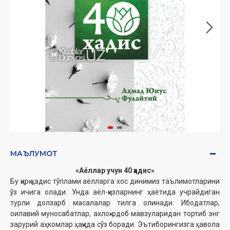
МАЪЛУМОТ
«Аёллар учун 40 ҳадис»
Бу қирқ ҳадис тўплами аёлларга хос динимиз таълимотларини
ўз ичига олади. Унда аёл-қизларнинг ҳаётида учрайдиган
турли долзарб масалалар тилга олинади. Ибодатлар,
оилавий муносабатлар, ахлоқ-одоб мавзуларидан тортиб энг
зарурий аҳкомлар ҳақида сўз боради. Эътиборингизга ҳавола