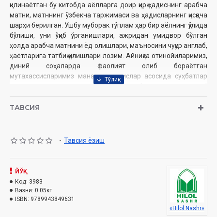
қилинаётган бу китобда аёлларга доир қирқ ҳадиснинг арабча
матни, матннинг ўзбекча таржимаси ва ҳадисларнинг қисқача
шарҳи берилган. Ушбу муборак тўплам ҳар бир аёлнинг қўлида
бўлиши, уни ўқиб ўрганишлари, ажридан умидвор бўлган
ҳолда арабча матнини ёд олишлари, маъносини чуқур англаб,
ҳаётларига татбиқ қилишлари лозим. Айниқса отинойиларимиз,
диний соҳаларда фаолият олиб бораётган
мутахассисларимиз мана шу ҳадислар асосида суҳбатлар
уюштиришлари, уларни таълим ва тарбия учун асос килиб
олишлари мумкин. Тўпламдаги ҳадислар матни, таржимаси
ва шарҳини ўқиб чиқар эканман, улардан олган энг катта
ТАВСИЯ
хулосам, динда аёллар таълимига қаратилган эътибор,
айниқса Набий соллаллоху алайҳи васалламнинг аёллар
таълимига ҳарис бўлганларидир. Ушбу маънони мазкур
-
Тавсия ёзиш
ҳадисларда топишимиз мумкин.
Муаллиф:
Аҳмад Юнус Фулайтий
ЙЎҚ
Таржимон:
Фозилжон Абдулқайюм
Код:
3983
Нашриёт:
«Hilol-Nashr» нашриёт-матбааси
Вазни:
0.05кг
Ҳажми:
64 бет
ISBN:
9789943849631
Сана:
2022 йил
«Hilol Nashr»