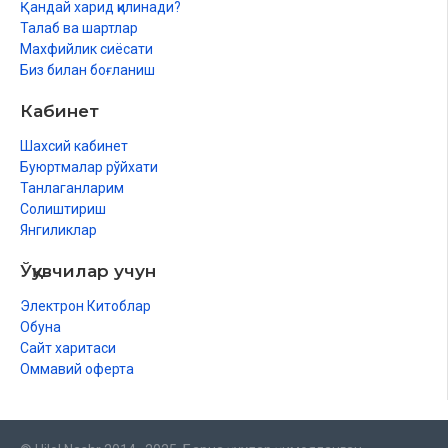
Ўзбекистон Республикаси Вазирлар Маҳкамаси ҳузуридаги
Қандай харид қилинади?
Дин ишлари бўйича қўмитанинг 2022 йил 27 сентябрдаги
Талаб ва шартлар
03-07/7347-рақамли ҳамда 14 ноябрдаги 03-07/8708-
Махфийлик сиёсати
рақамли хулосалари асосида чоп этилди.
Биз билан боғланиш
Кабинет
Шахсий кабинет
Буюртмалар рўйхати
Танлаганларим
Солиштириш
Янгиликлар
Ўқувчилар учун
Электрон Китоблар
Обуна
Сайт харитаси
Оммавий оферта