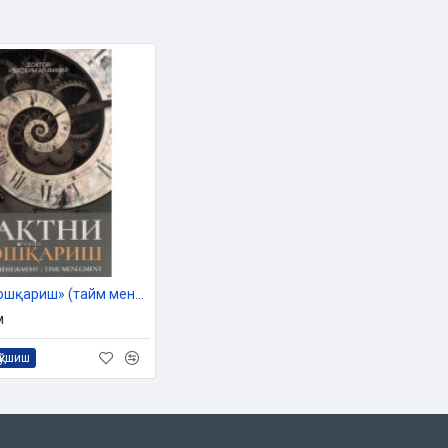
«Вақтни бошқариш» (тайм менежмент)
м
қўшиш