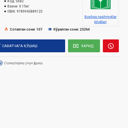
Код:
5682
Вазни:
0.15кг
ISBN:
9789943889125
Boshqa nashriyotlar
kitoblari
Сотилган сони: 107
Кўрилган сони: 23264
САВАТЧАГА ҚЎШИШ
ХАРИД
Солиштириш учун қўшиш