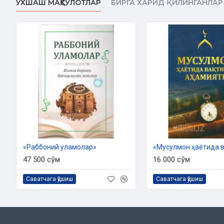
ЎХШАШ МАҲСУЛОТЛАР
БИРГА ХАРИД ҚИЛИНГАНЛАР
Муқоваси:
юмшоқ
Ўзбекистон Республикаси Вазирлар Маҳкамаси ҳузуридаги
2022 йил 19 октябрдаги 03-07/8106-сонли хулоса
«Раббоний уламолар»
47 500 сўм
16 000 сўм
Саватчага қўшиш
Саватчага қўшиш