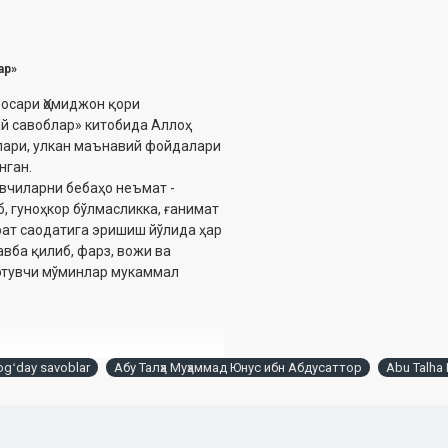
ар»
осари Ҳомиджон қори
й савоблар» китобида Аллоҳ
лари, улкан маънавий фойдалари
нган.
вчиларни бебаҳо неъмат -
б, гуноҳкор бўлмасликка, ғанимат
рат саодатига эришиш йўлида ҳар
вба қилиб, фарз, вожи ва
 этувчи мўминлар мукаммал
ogʻday savoblar
Абу Талҳа Муҳаммад Юнус ибн Абдусаттор
Abu Talha