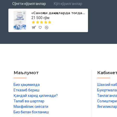
Сўнгги кўрилганлар
Кўп кўрилганлар
«Саноқли дақиқаларда тоғдай савоблар»
21 500 сўм
Маълумот
Кабине
Биз ҳақимизда
Шахсий ка
Етказиб бериш
Буюртмала
Қандай харид қилинади?
Танлаганл
Талаб ва шартлар
Солиштир
Махфийлик сиёсати
Янгиликла
Биз билан боғланиш