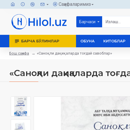
Саҳифаларимиз
Барчаси
БАРЧА БЎЛИМЛАР
ОБУНА
КИТОБЛАР
Бош саҳифа
«Саноқли дақиқаларда тоғдай савоблар»
«Саноқли дақиқаларда тоғ