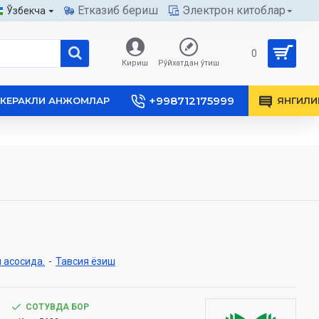
Етказиб бериш
Электрон китоблар
Ўзбекча
0
Кириш
Рўйхатдан ўтиш
+998712175999
КЕРАКЛИ АНЖОМЛАР
ЯНГИЛИ
 асосида.
-
Тавсия ёзиш
СОТУВДА БОР