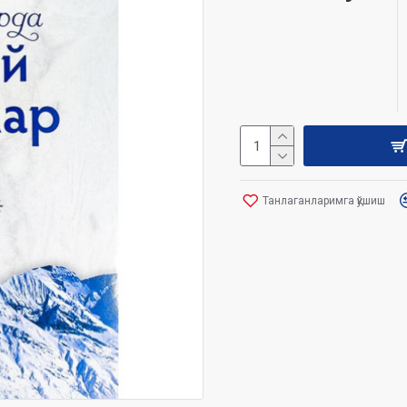
Танлаганларимга қўшиш