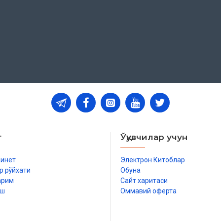
т
Ўқувчилар учун
бинет
Электрон Китоблар
р рўйхати
Обуна
арим
Сайт харитаси
иш
Оммавий оферта
р