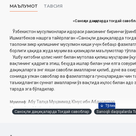
МАЪЛУМОТ
ТАВСИЯ
«Саноқли дақиқаларда тоғдай савобл
Ўзбекистон мусулмонлари идораси раисининг биринчи ўринб
Ишматбеков нашрга тайёрлаган «Саноқли дақиқаларда тоғда
таолони зикр қилишнинг мусулмон киши учун бебаҳо фазилат
борлиги ҳақида жуда муҳим ва қизиқарли маълумотлар тўпла
Ушбу китобни ҳолис ният билан мутолаа қилиш муҳтарам ўқу
вақтининг қадрига этиш, беҳуда ишлар билан уни елга совури
дақиқаларга энг яхши савобли амалларни қилиб, дунё ва охи
сонияда улкан савоблар ва фазилатларга гуноҳларидан чин та
таъкидланган суннат амалларни ўз вақтида иҳлос билан адо
тарзда эга бўладилар.
Абу Талҳа Муҳаммад Юнус ибн Абдусаттор
Муаллиф
:
Нашриёт
: «Matbaachi» нашриёти
Саноқли дақиқаларда Тоғдай савоблар
Sanoqli daqiqalarda T
Сана
: 2022 йил
Ҳажми
: 96 бет
ISBN
: 978-9943-8891-2-5
Ўлчами
: 84x108 1/32