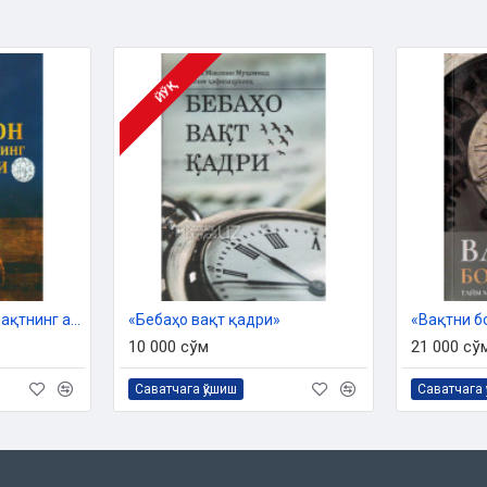
 Дин ишлари бўйича қўмитанинг
ЙЎҚ
си асосида тайёрланди
«Мусулмон ҳаётида вақтнинг аҳамияти»
«Бебаҳо вақт қадри»
10 000 сўм
21 000 сў
Саватчага қўшиш
Саватчага 