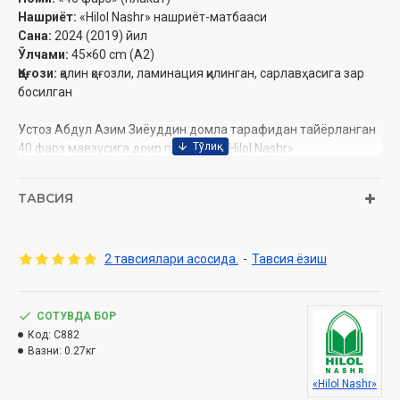
Нашриёт:
«Hilol Nashr» нашриёт-матбааси
Сана:
2024 (2019) йил
Ўлчами:
45×60 cm (A2)
Қоғози:
қалин қоғозли, ламинация қилинган, сарлавҳасига зар
босилган
Устоз Абдул Азим Зиёуддин домла тарафидан тайёрланган
40 фарз мавзусига доир плакатни «Hilol Nashr»
дўконларидан
харид қилишингиз мумкин.
ТАВСИЯ
2 тавсиялари асосида.
-
Тавсия ёзиш
СОТУВДА БОР
Код:
C882
Вазни:
0.27кг
«Hilol Nashr»