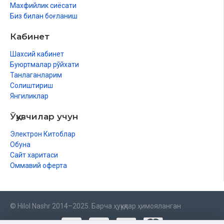
Махфийлик сиёсати
Биз билан боғланиш
Кабинет
Шахсий кабинет
Буюртмалар рўйхати
Танлаганларим
Солиштириш
Янгиликлар
Ўқувчилар учун
Электрон Китоблар
Обуна
Сайт харитаси
Оммавий оферта
© Hilol Nashr 2014–2025. Барча ҳуқуқлар ҳимояланган