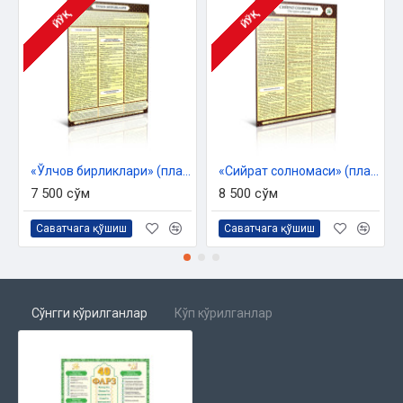
ЙЎҚ
ЙЎҚ
«Ўлчов бирликлари» (плакат)
«Сийрат солномаси» (плакат)
7 500 сўм
8 500 сўм
Саватчага қўшиш
Саватчага қўшиш
Сўнгги кўрилганлар
Кўп кўрилганлар