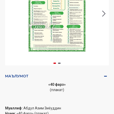
МАЪЛУМОТ
«40 фарз»
(плакат)
Муаллиф:
Абдул Азим Зиёуддин
Номи:
«40 фарз» (плакат)