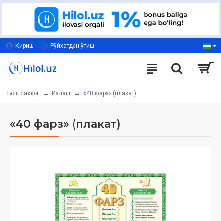
Кириш
Рўйхатдан ўтиш
Излаш
«40 фарз» (плакат)
Бош саҳифа
«40 фарз» (плакат)