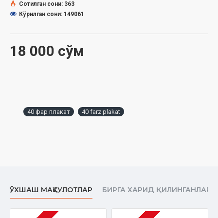
Сотилган сони: 363
Кўрилган сони: 149061
18 000 сўм
40 фар плакат
40 farz plakat
ЎХШАШ МАҲСУЛОТЛАР
БИРГА ХАРИД ҚИЛИНГАНЛАР