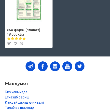
«40 фарз» (плакат)
18 000 сўм
Маълумот
Биз ҳақимизда
Етказиб бериш
Қандай харид қилинади?
Талаб ва шартлар