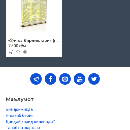
«Ўлчов бирликлари» (плакат)
7 500 сўм
Маълумот
Биз ҳақимизда
Етказиб бериш
Қандай харид қилинади?
Талаб ва шартлар