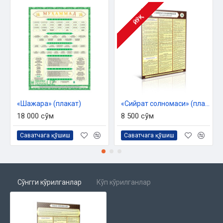
ЙЎҚ
«Шажара» (плакат)
«Сийрат солномаси» (плакат)
18 000 сўм
8 500 сўм
Саватчага қўшиш
Саватчага қўшиш
Сўнгги кўрилганлар
Кўп кўрилганлар