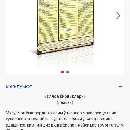
МАЪЛУМОТ
«Ўлчов бирликлари»
(плакат)
Мусулмон ўлкаларда ҳар доим ўлчовлар масаласида аниқ
хулосаларга таяниб иш кўрилган. Чунки ўлчовда озгина
адашилса, кимнингдир ҳақига хиёнат, қайсидир томонга зулм