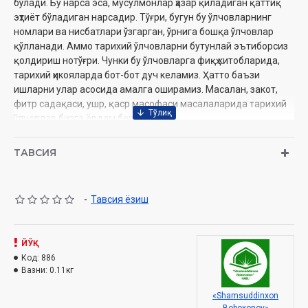
бўлади. Бу нарса эса, мусулмонлар ҳазар қиладиган қаттиқ
эҳтиёт бўладиган нарсадир. Тўғри, бугун бу ўлчовларнинг
номлари ва нисбатлари ўзгарган, ўрнига бошқа ўлчовлар
қўлланади. Аммо тарихий ўлчовларни бутунлай эътиборсиз
қолдириш нотўғри. Чунки бу ўлчовларга фиқҳ китобларида,
тарихий ҳикояларда бот-бот дуч келамиз. Ҳатто баъзи
ишларни улар асосида амалга оширамиз. Масалан, закот,
фитр садақаси, ушр, қаср масофаси масалаларида тарихий
ўлчовлар бизга ёрдам беради.
Плакат асл нархи 11,000 сўм, 3000 сўм махсус қути учун
ТАВСИЯ
қўшилади.
Ўзбекистон Республикаси Вазирлар Маҳкамаси ҳузуридаги
Дин ишлари бўйича қўмитанинг 2792-сонли хулосаси
-
Тавсия ёзиш
асосида нашрга тайёрланди.
ЙЎҚ
Муаллиф:
Абдул Азим Зиёуддин
Код:
886
Номи:
«Ўлчов бирликлари» (плакат)
Вазни:
0.11кг
Нашриёт:
«Movarounnahr»
Сана:
2017 йил
«Shamsuddinxon