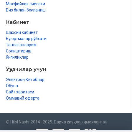
Махфийлик сиёсати
Биз билан боғланиш
Кабинет
Шахсий кабинет
Буюртмалар рўйхати
Танлаганларим
Солиштириш
Янгиликлар
Ўқувчилар учун
Электрон Китоблар
Обуна
Сайт харитаси
Оммавий оферта
© Hilol Nashr 2014–2025. Барча ҳуқуқлар ҳимояланган