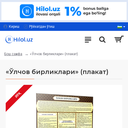
Кириш
Рўйхатдан ўтиш
«Ўлчов бирликлари» (плакат)
Бош саҳифа
«Ўлчов бирликлари» (плакат)
ЙЎҚ