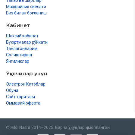
Талаб ва шартлар
Махфийлик сиёсати
Биз билан боғланиш
Кабинет
Шахсий кабинет
Буюртмалар рўйхати
Танлаганларим
Солиштириш
Янгиликлар
Ўқувчилар учун
Электрон Китоблар
Обуна
Сайт харитаси
Оммавий оферта
© Hilol Nashr 2014–2025. Барча ҳуқуқлар ҳимояланган