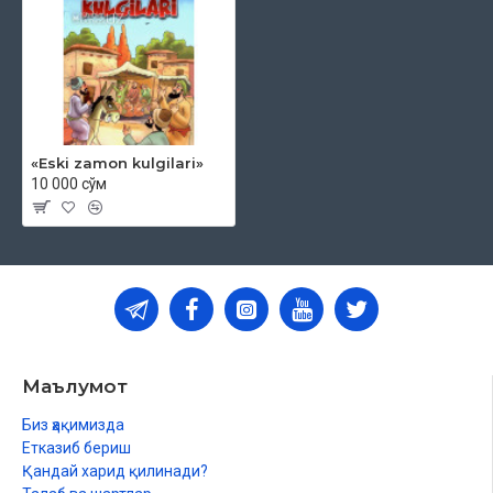
«Eski zamon kulgilari»
10 000 сўм
Маълумот
Биз ҳақимизда
Етказиб бериш
Қандай харид қилинади?