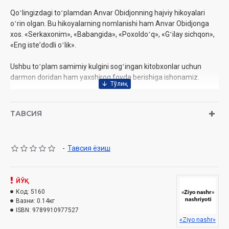
Qoʻlingizdagi toʻplamdan Anvar Obidjonning hajviy hikoyalari
oʻrin olgan. Bu hikoyalarning nomlanishi ham Anvar Obidjonga
xos. «Serkaxonim», «Babangida», «Poxoldoʻq», «Gʻilay sichqon»,
«Eng isteʼdodli oʻlik».
Ushbu toʻplam samimiy kulgini sogʻingan kitobxonlar uchun
darmon doridan ham yaxshiroq foyda berishiga ishonamiz.
Muallif:
Anvar Obidjon
ТАВСИЯ
Sana:
2024-yil
Nashriyot:
«Ziyo nashr»‎
Hajmi:
160 bet‎
-
Тавсия ёзиш
ISBN:
978-9910-9775-2-7
O'lcham:
84x108 1/32‎
Muqovasi:
yumshoq
ЙЎҚ
Код:
5160
Вазни:
0.14кг
ISBN:
9789910977527
«Ziyo nashr»