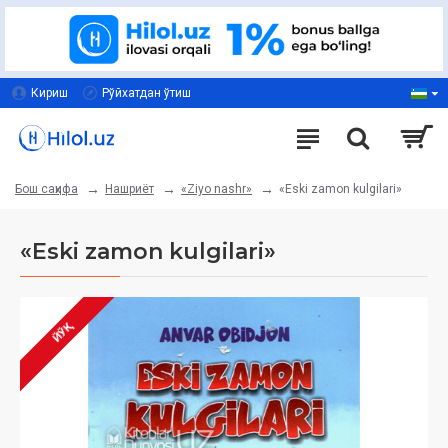
Кириш
Рўйхатдан ўтиш
Нашриёт
«Ziyo nashr»
«Eski zamon kulgilari»
Бош саҳифа
«Eski zamon kulgilari»
ЙЎҚ