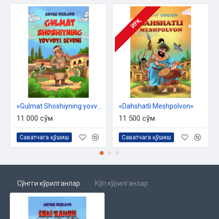
ЙЎҚ
«Gulmat Shoshiyning yovvoyi devoni»
«Dahshatli Meshpolvon»
11 000 сўм
11 500 сўм
Саватчага қўшиш
Саватчага қўшиш
Сўнгги кўрилганлар
Кўп кўрилганлар