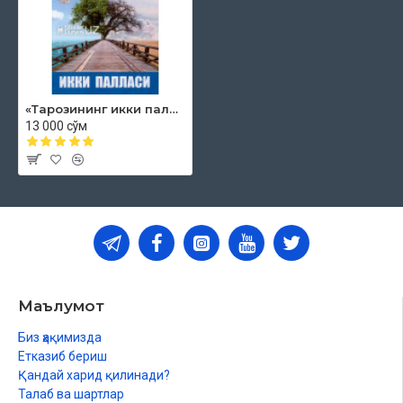
«Тарозининг икки палласи»
13 000 сўм
Маълумот
Биз ҳақимизда
Етказиб бериш
Қандай харид қилинади?
Талаб ва шартлар