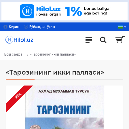
Кириш
Рўйхатдан ўтиш
«Тарозининг икки палласи»
Бош саҳифа
«Тарозининг икки палласи»
ЙЎҚ