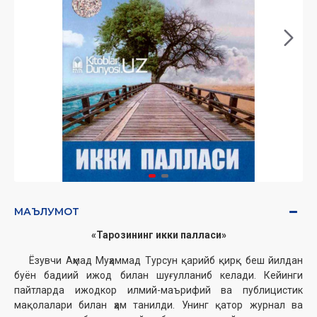
МАЪЛУМОТ
«Тарозининг икки палласи»
Ёзувчи Аҳмад Муҳаммад Турсун қарийб қирқ беш йилдан
буён бадиий ижод билан шуғулланиб келади. Кейинги
пайтларда ижодкор илмий-маърифий ва публицистик
мақолалари билан ҳам танилди. Унинг қатор журнал ва