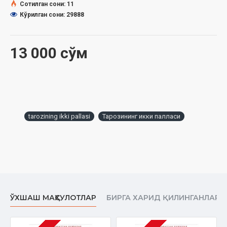
нашр» нашриётининг муҳаррири. Элликка яқин бадиий,
Сотилган сони: 11
илмий-маърифий, публицистик китоблари нашр этилган.
Кўрилган сони: 29888
Ўзбекистон Ёзувчилари уюшмаси аъзоси.
13 000 сўм
tarozining ikki pallasi
Тарозининг икки палласи
ЎХШАШ МАҲСУЛОТЛАР
БИРГА ХАРИД ҚИЛИНГАНЛАР