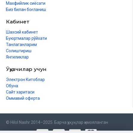
Махфийлик сиёсати
Биз билан боғланиш
Кабинет
Шахсий кабинет
Буюртмалар рўйхати
Танлаганларим
Солиштириш
Янгиликлар
Ўқувчилар учун
Электрон Китоблар
Обуна
Сайт харитаси
Оммавий оферта
© Hilol Nashr 2014–2025. Барча ҳуқуқлар ҳимояланган