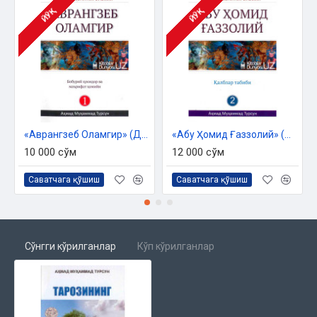
ЙЎҚ
ЙЎҚ
«Аврангзеб Оламгир» (Дунёни тебратган буюклар)
«Абу Ҳомид Ғаззолий» (Дунёни тебратган буюклар)
10 000 сўм
12 000 сўм
Саватчага қўшиш
Саватчага қўшиш
Сўнгги кўрилганлар
Кўп кўрилганлар