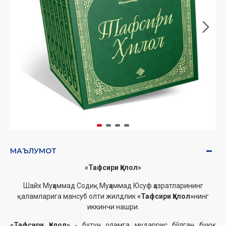
МАЪЛУМОТ
«Тафсири Ҳилол»
Шайх Муҳаммад Содиқ Муҳаммад Юсуф ҳазратларининг
қаламларига мансуб олти жилдлик
«Тафсири Ҳилол»
нинг
иккинчи нашри.
«Тафсири Ҳилол»
- бутун оламга мударрис бўлган буюк