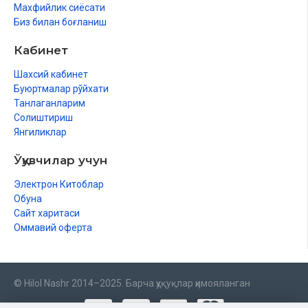
Махфийлик сиёсати
35. Фотир
Биз билан боғланиш
36. Ясин
37. Соффат
Кабинет
38. Сод
39. Зумар
Шахсий кабинет
40. Ғофир
Буюртмалар рўйхати
41. Фуссилат
Танлаганларим
42. Шўро
Солиштириш
43. Зухруф
Янгиликлар
44. Духон
45. Жосия
Ўқувчилар учун
46. Аҳқоф
47. Муҳаммад
Электрон Китоблар
48. Фатҳ
Обуна
49. Ҳужурот
Сайт харитаси
50. Қоф
Оммавий оферта
51. Зарият
52. Тур
53. Нажм
© Hilol Nashr 2014–2025. Барча ҳуқуқлар ҳимояланган
54. Қамар