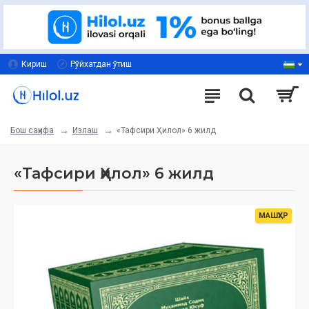
Кириш
Рўйхатдан ўтиш
Излаш
«Тафсири Ҳилол» 6 жилд
Бош саҳифа
«Тафсири Ҳилол» 6 жилд
МАШҲУР