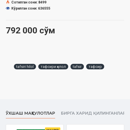
5-жуз
672 бет;
Сотилган сони: 8499
6-жуз
616 бет;
Кўрилган сони: 636555
ISBN:
978-9910-719-25-7
Ўлчами:
70×100 1/16
Муқоваси
: қаттиқ
792 000 сўм
Ўзбекистон Республикаси Дин ишлари бўйича
қўмитасининг 2024 йил 17 январдаги 03-07/248-рақамли
тавсияси асосида тайёрланди.
tafsiri hilol
тафсири ҳилол
tafsir
тафсир
Ушбу китобниниг электрон нашри ҳам бор. Уни ўқиш учун
сизга «Тафсири Ҳилол» дастури керак бўлади:
ДАСТУРНИ ЮКЛАШ
ЎХШАШ МАҲСУЛОТЛАР
БИРГА ХАРИД ҚИЛИНГАНЛАР
Мундарижа (сураларнинг жилдлар бўйича тақсимоти)