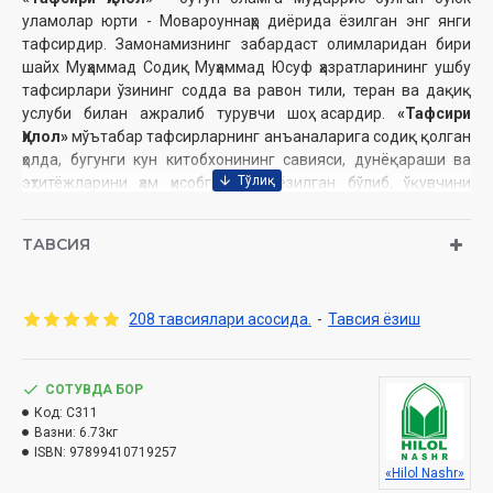
уламолар юрти - Мовароуннаҳр диёрида ёзилган энг янги
тафсирдир. Замонамизнинг забардаст олимларидан бири
шайх Муҳаммад Содиқ Муҳаммад Юсуф ҳазратларининг ушбу
тафсирлари ўзининг содда ва равон тили, теран ва дақиқ
услуби билан ажралиб турувчи шоҳ асардир.
«Тафcири
Ҳилол»
мўътабар тафсирларнинг анъаналарига содиқ қолган
ҳолда, бугунги кун китобхонининг савияси, дунёқараши ва
эҳтитёжларини ҳам ҳисобга олиб ёзилган бўлиб, ўқувчини
Қуръони карим маъноларининг битмас-туганмас
ҳикматларига ошно этади.
ТАВСИЯ
Муаллиф:
Шайх Муҳаммад Содиқ Муҳаммад Юсуф
208 тавсиялари асосида.
-
Тавсия ёзиш
Нашриёт:
«HILOL NASHR» Нашриёт-матбааси
Сана:
2024 (2007-2023)
Ҳажми:
СОТУВДА БОР
1-жуз
640 бет
;
Код:
C311
2-жуз
608 бет;
Вазни:
6.73кг
3-жуз
656 бет;
ISBN:
97899410719257
4-жуз
616 бет;
«Hilol Nashr»