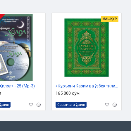
МАШҲУР
илол» - 25 (Мp-3)
«Қуръони Карим ва ўзбек тилидаги маънолар таржимаси»
м
165 000 сўм
қўшиш
Саватчага қўшиш