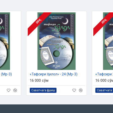
ЙЎҚ
ЙЎҚ
 (Мp-3)
«Тафсири Ҳилол» - 24 (Мp-3)
«Тафсири Ҳ
16 000 сўм
16 000 сў
Саватчага қўшиш
Саватчага 