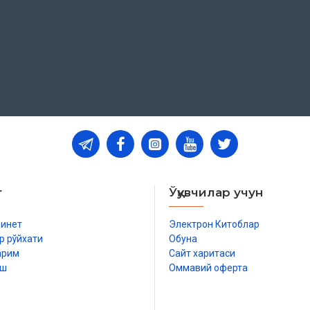
т
Ўқувчилар учун
бинет
Электрон Китоблар
р рўйхати
Обуна
арим
Сайт харитаси
иш
Оммавий оферта
р