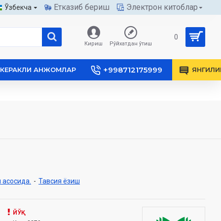
Етказиб бериш
Электрон китоблар
Ўзбекча
0
Кириш
Рўйхатдан ўтиш
+998712175999
КЕРАКЛИ АНЖОМЛАР
ЯНГИЛИ
 асосида.
-
Тавсия ёзиш
ЙЎҚ