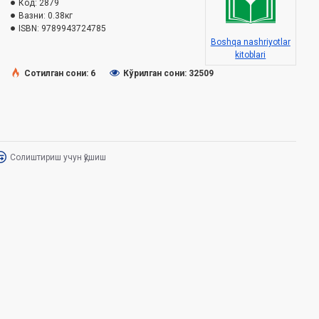
Код:
2879
Вазни:
0.38кг
ISBN:
9789943724785
Boshqa nashriyotlar
kitoblari
Сотилган сони: 6
Кўрилган сони: 32509
Солиштириш учун қўшиш