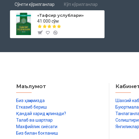
Сўнгги кўрилганлар
Кўп кўрилганлар
«Тафсир услублари»
41 000 сўм
Маълумот
Кабине
Биз ҳақимизда
Шахсий ка
Етказиб бериш
Буюртмала
Қандай харид қилинади?
Танлаганл
Талаб ва шартлар
Солиштир
Махфийлик сиёсати
Янгиликла
Биз билан боғланиш