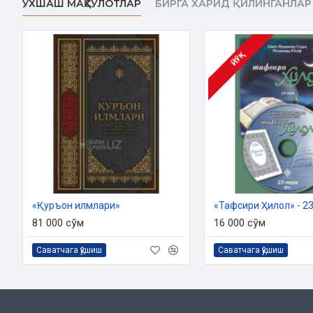
ЎХШАШ МАҲСУЛОТЛАР
БИРГА ХАРИД ҚИЛИНГАНЛАР
ЙЎҚ
«Қуръон илмлари»
«Тафсири Ҳилол» - 23
81 000 сўм
16 000 сўм
Саватчага қўшиш
Саватчага қўшиш