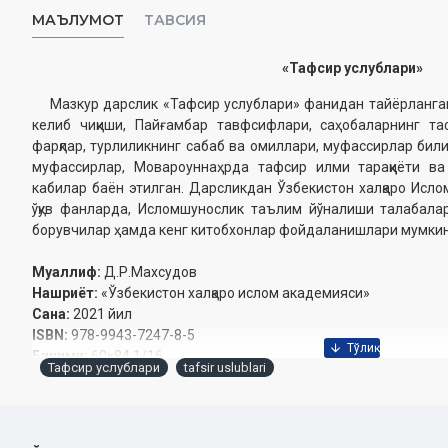
МАЪЛУМОТ
ТАВСИЯ
«Тафсир услублари»
Мазкур дарслик «Тафсир услублари» фанидан тайёрланган 
келиб чиқиши, Пайғамбар тавфсифлари, саҳобаларнинг та
фарқлар, турлиликнинг сабаб ва омиллари, муфассирлар бил
муфассирлар, Мовароуннаҳрда тафсир илми тараққиёти в
кабилар баён этилган. Дарсликдан Ўзбекистон халқаро Исло
ўқув фанларда, Исломшунослик таълим йўналиши талабалари
борувчилар ҳамда кенг китобхонлар фойдаланишлари мумкин
Муаллиф:
Д.Р.Махсудов
Нашриёт:
«Ўзбекистон халқаро ислом академияси»
Сана:
2021 йил
ISBN:
978-9943-7247-8-5
Бичими:
60×84 1/16
Тафсир услублари
tafsir uslublari
Муқоваси:
қаттиқ