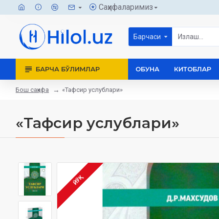
Саҳифаларимиз
Барчаси
БАРЧА БЎЛИМЛАР
ОБУНА
КИТОБЛАР
Бош саҳифа
«Тафсир услублари»
«Тафсир услублари»
ЙЎҚ