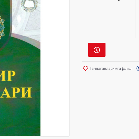
Танлаганларимга қўшиш