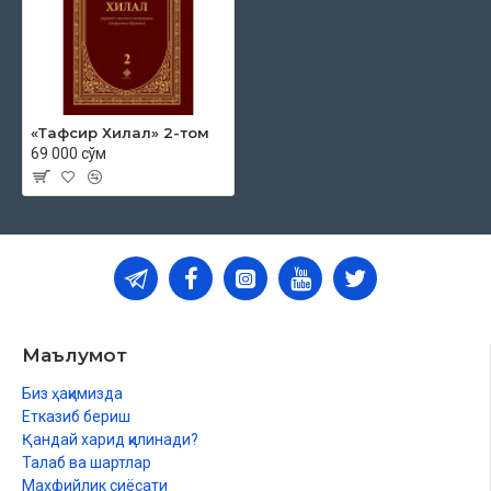
«Тафсир Хилал» 2-том
69 000 сўм
Маълумот
Биз ҳақимизда
Етказиб бериш
Қандай харид қилинади?
Талаб ва шартлар
Махфийлик сиёсати