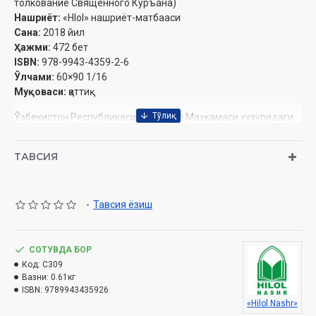
толкование Священного Куръана)
Нашриёт:
«Hlol» нашриёт-матбааси
Сана:
2018 йил
Ҳажми:
472 бет
ISBN:
978-9943-4359-2-6
Ўлчами:
60×90 1/16
Муқоваси:
қаттиқ
Ўзбекистон Республикаси Вазирлар Маҳкамаси ҳузуридаги
Дин ишлари бўйича қўмитанинг 943-сонли тавсияси ила чоп
этилган.
ТАВСИЯ
ОГЛАВЛЕНИЕ
-
Тавсия ёзиш
Сура «Áли Имран»
Четвертый джуз
СОТУВДА БОР
Сура «Ниса»
Код:
C309
Пятый джуз
Вазни:
0.61кг
Шестой джуз
ISBN:
9789943435926
«Hilol Nashr»
Список использованной литературы