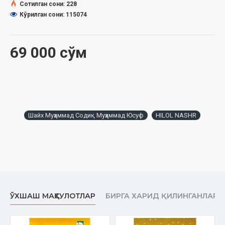
Сотилган сони: 228
Указатель имен
Кўрилган сони: 115074
Предметный указатель
Географический указатель
69 000 сўм
Шайх Муҳаммад Содиқ Муҳаммад Юсуф
HILOL NASHR
ЎХШАШ МАҲСУЛОТЛАР
БИРГА ХАРИД ҚИЛИНГАНЛАР