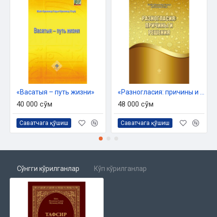
«Васатыя – путь жизни»
«Разногласия: причины и решения»
40 000 сўм
48 000 сўм
Саватчага қўшиш
Саватчага қўшиш
Сўнгги кўрилганлар
Кўп кўрилганлар