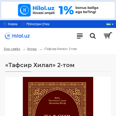
Кириш
Рўйхатдан ўтиш
Излаш
«Тафсир Хилал» 2-том
Бош саҳифа
«Тафсир Хилал» 2-том