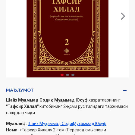
МАЪЛУМОТ
Шайх Муҳаммад Содиқ Муҳаммад Юсуф
хазратларининг
"Тафсир Хилал"
китобининг 2-қисми рус тилидаги таржимаси
нашрдан чиқди.
Муаллиф:
Шайх Муҳаммад Содиқ Муҳаммад Юсуф
Номи:
«Тафсир Хилал» 2-том (Перевод смыслов и