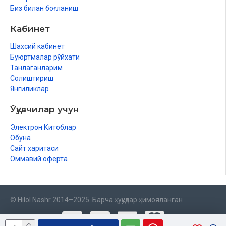
Биз билан боғланиш
Кабинет
Шахсий кабинет
Буюртмалар рўйхати
Танлаганларим
Солиштириш
Янгиликлар
Ўқувчилар учун
Электрон Китоблар
Обуна
Сайт харитаси
Оммавий оферта
© Hilol Nashr 2014–2025. Барча ҳуқуқлар ҳимояланган