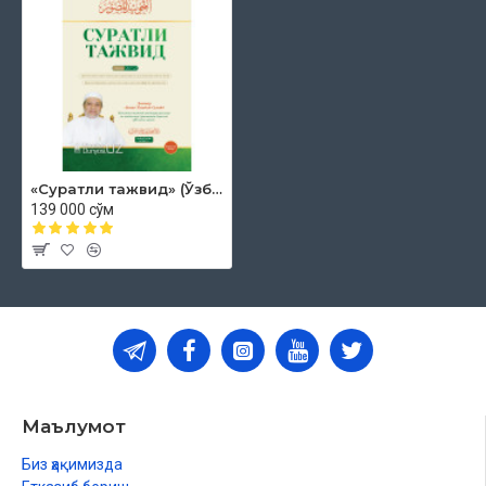
«Суратли тажвид» (Ўзбекча-арабча)
139 000 сўм
Маълумот
Биз ҳақимизда