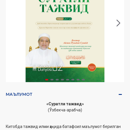
МАЪЛУМОТ
«Суратли тажвид»
(Ўзбекча-арабча)
Китобда тажвид илми ҳақида батафсил маълумот берилган