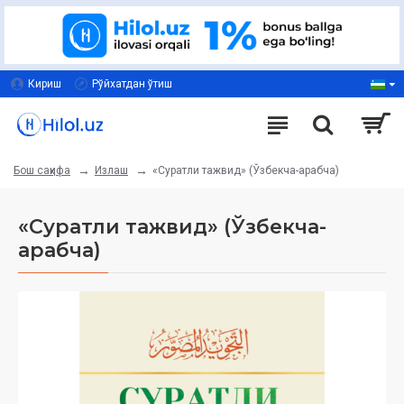
Кириш
Рўйхатдан ўтиш
Излаш
«Суратли тажвид» (Ўзбекча-арабча)
Бош саҳифа
«Суратли тажвид» (Ўзбекча-
арабча)