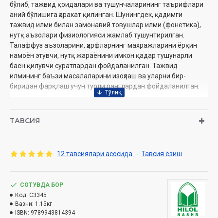
бўлиб, тажвид қоидалари ва тушунчаларининг таърифлари
аний бўлишига ҳаракат қилинган. Шунингдек, қадимги
тажвид илми билан замонавий товушлар илми (фонетика),
нутқ аъзолари физиологияси жамлаб тушунтирилган.
Талаффуз аъзоларини, ҳарфларнинг махражларини ёрқин
намоён этувчи, нутқ жараёнини имкон қадар тушунарли
баён қилувчи суратлардан фойдаланилган. Тажвид
илмининг баъзи масалаларини изоҳлаш ва уларни бир-
биридан фарқлаш учун турли ранглардан фойдаланилган.
Китобнинг яна бир янгилиги шундаки, унда мавзуларга оид
кўпроқ маълумот бериш учун QR кодлар орқали видео
ТАВСИЯ
маълумотларга ҳам ҳавола берилган.
Муаллиф:
Доктор Айман Рушдий
12 тавсиялари асосида.
-
Тавсия ёзиш
Таржимонлар:
Абдулбосит Абдуллажонов, Тоҳир Аҳадов,
Фозилжон Абдулқайюм
Нашриёт:
«Hilol-Nashr» нашриёт-матбааси
СОТУВДА БОР
Сана:
2024 (2022) йил
Код:
C3345
Ҳажми:
264
бет
Вазни:
1.15кг
ISBN:
ISBN:
978-9943-8143-9-4
9789943814394