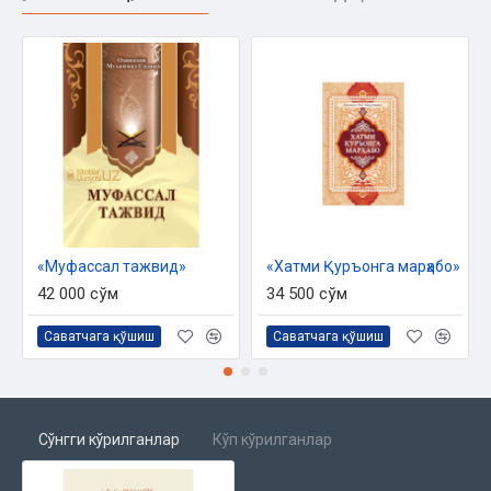
маслаҳатчисидир.
Доктор Айман Рушдийнинг ушбу асари Қуръон ўқишни
ўрганувчилар учун ўзбек китобхонларига
асл нусхаси билан
бирга
ва муаллифнинг расмий рухсати асосида илк бор
тақдим қилинмоқда.
Китобда тажвид қоидалари ҳақида батафсил маълумотлар
берилган бўлиб, ҳарфларнинг
махражлари юқори сифатли
суратлар билан кўрсатилган.
«Муфассал тажвид»
«Хатми Қуръонга марҳабо»
42 000 сўм
34 500 сўм
Саватчага қўшиш
Саватчага қўшиш
Сўнгги кўрилганлар
Кўп кўрилганлар