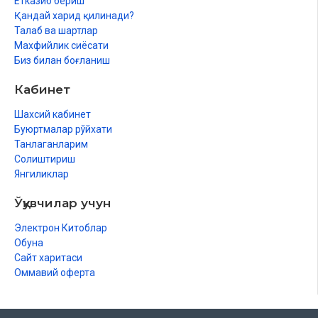
Етказиб бериш
Қандай харид қилинади?
Талаб ва шартлар
Махфийлик сиёсати
Биз билан боғланиш
Кабинет
Шахсий кабинет
Буюртмалар рўйхати
Танлаганларим
Солиштириш
Янгиликлар
Ўқувчилар учун
Электрон Китоблар
Обуна
Сайт харитаси
Оммавий оферта